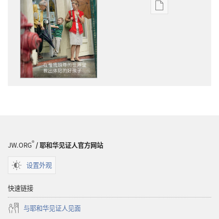
电
子
出
版
物
下
载
选
项
警
醒！
在
®
JW.ORG
/ 耶和华见证人官方网站
唯
我
设置外观
独
尊
快速链接
的
与耶和华见证人见面
世