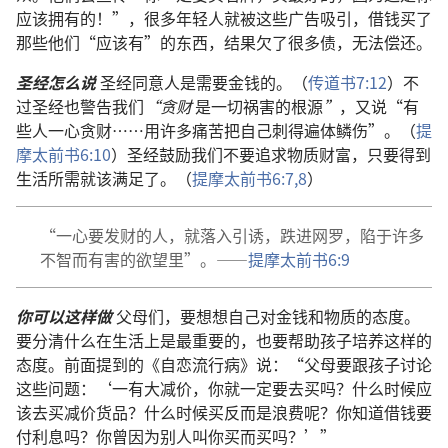
应该拥有的！”，很多年轻人就被这些广告吸引，借钱买了
那些他们“应该有”的东西，结果欠了很多债，无法偿还。
圣经怎么说
圣经同意人是需要金钱的。（
传道书7:12
）不
过圣经也警告我们
“贪财
是一切祸害的根源
”
，又说“有
些人一心贪财……用许多痛苦把自己刺得遍体鳞伤”。（
提
摩太前书6:10
）圣经鼓励我们不要追求物质财富，只要得到
生活所需就该满足了。（
提摩太前书6:7,8
）
“一心要发财的人，就落入引诱，跌进网罗，陷于许多
不智而有害的欲望里”。——
提摩太前书6:9
你可以这样做
父母们，要想想自己对金钱和物质的态度。
要分清什么在生活上是最重要的，也要帮助孩子培养这样的
态度。前面提到的《自恋流行病》说：“父母要跟孩子讨论
这些问题：‘一有大减价，你就一定要去买吗？什么时候应
该去买减价货品？什么时候买反而是浪费呢？你知道借钱要
付利息吗？你曾因为别人叫你买而买吗？’”