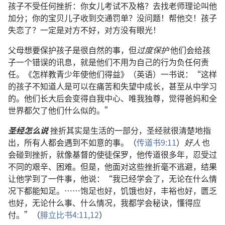
孩子不受任何挫折：你女儿考试不及格？去找老师理论叫他
加分；你的宝贝儿子收到交通罚单？没问题！帮他交！孩子
失恋了？一定是对方不好，对方没有眼光！
父母想要保护孩子是很自然的事，但
过度保护
他们会给孩
子一个错误的讯息，就是他们不用为自己的行为负任何责
任。《怎样教青少年使他们得益》（英语）一书说：“这样
的孩子不知道人是可以在痛苦和失望中成长，甚至从中学习
的。他们长大后会变得自我中心、唯我独尊，觉得爸妈和全
世界都欠了他们什么似的。”
圣经怎么说
挫折其实是生活的一部分，圣经就很清楚地指
出，所有人都会遇到不如意的事。（
传道书9:11
）
好人
也
会碰到挫折，就像基督的使徒保罗，他传道很多年，忍受过
不同的艰辛、困难。但是，他面对这些挫折毫不逃避，结果
让他学到了一件事，他说：“我已经学会了，无论在什么情
况下都能知足。……饱足也好，饥饿也好，丰裕也好，匮乏
也好，无论什么事、什么情况，我都学会秘诀，懂得应
付。”（
腓立比书4:11,12
）