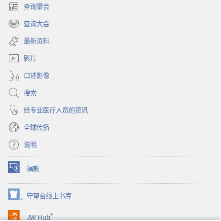
界
查询聚会
（打
里
开
查询大会
教
（打
新
出
开
窗
最新资料
新
口）
体
窗
影片
贴
口）
的
口述影像
好
搜索
孩
子
给专业医疗人员的资讯
全球传播
说明
捐款
（打
开
新
守望台线上书库
（打
窗
开
口）
®
JW Hub
新