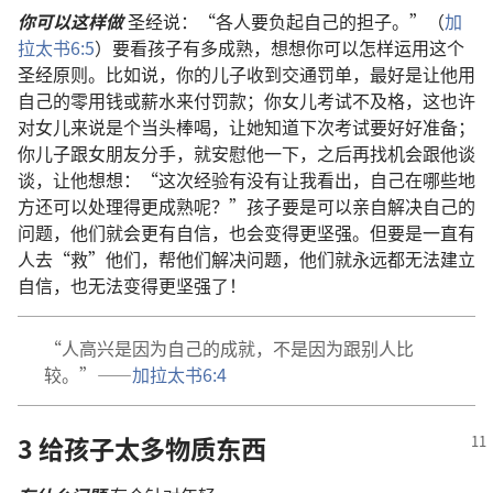
你可以这样做
圣经说：“各人要负起自己的担子。”（
加
拉太书6:5
）要看孩子有多成熟，想想你可以怎样运用这个
圣经原则。比如说，你的儿子收到交通罚单，最好是让他用
自己的零用钱或薪水来付罚款；你女儿考试不及格，这也许
对女儿来说是个当头棒喝，让她知道下次考试要好好准备；
你儿子跟女朋友分手，就安慰他一下，之后再找机会跟他谈
谈，让他想想：“这次经验有没有让我看出，自己在哪些地
方还可以处理得更成熟呢？”孩子要是可以亲自解决自己的
问题，他们就会更有自信，也会变得更坚强。但要是一直有
人去“救”他们，帮他们解决问题，他们就永远都无法建立
自信，也无法变得更坚强了！
“人高兴是因为自己的成就，不是因为跟别人比
较。”——
加拉太书6:4
3 给孩子太多物质东西