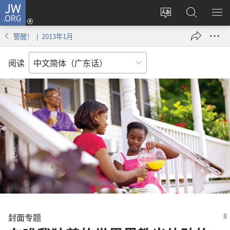
JW.ORG
登
录
更
搜
显
（打
改
索
示
警醒！ | 2013年1月
开
网
JW.ORG
菜
新
站
单
阅读
窗
语
口）
言
封面专题