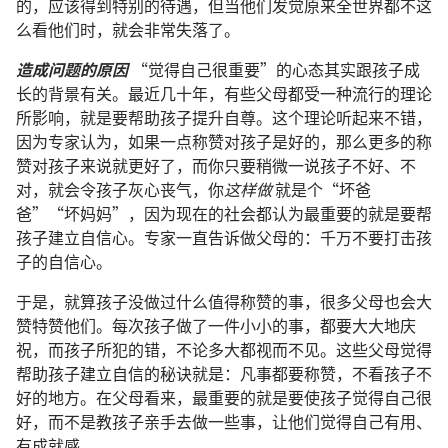
的，应该得到特别的待遇，但当他们发觉原来全世界都不这
么看他们时，就会非常失落了。
造成问题的原因
“觉得自己很重要”的心态其实跟孩子成
长的背景有关。最近几十年，有些父母都受一种流行的理论
所影响，就是要帮助孩子提升自尊。这个理论听起来不错，
因为专家认为，如果一点称赞对孩子是好的，那么更多的称
赞对孩子来说就更好了，而你只要稍微一说孩子不好、不
对，就会令孩子灰心丧气，你
这样做
就是个“坏爸
爸”“坏妈妈”，因为现在的社会都认为最重要的就是要帮
孩子建立自信心。专家一直告诉做父母的：千万不要打击孩
子的自信心。
于是，就算孩子没做过什么值得称赞的事，很多父母也会大
赞特赞他们。每次孩子做了一件小小的事，都要大大地庆
祝，而孩子所犯的错，不论多大都视而不见。这些父母觉得
帮助孩子建立自信的秘诀就是：凡事都要称赞，不看孩子不
好的地方。在父母看来，最重要的就是要使孩子觉得自己很
好，而不是教孩子亲手去做一些事，让他们觉得自己有用、
有成就感。