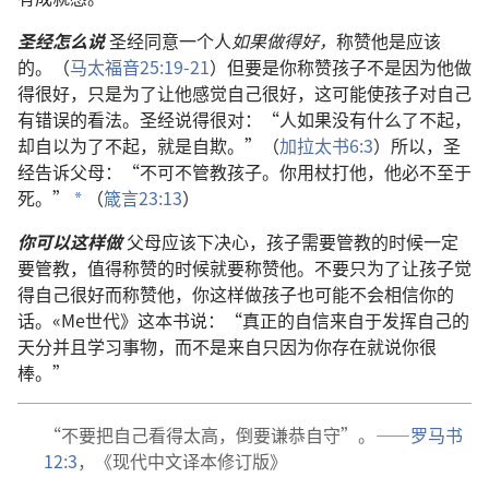
圣经怎么说
圣经同意一个人
如果做得好，
称赞他是应该
的。（
马太福音25:19-21
）但要是你称赞孩子不是因为他做
得很好，只是为了让他感觉自己很好，这可能使孩子对自己
有错误的看法。圣经说得很对：“人如果没有什么了不起，
却自以为了不起，就是自欺。”（
加拉太书6:3
）所以，圣
经告诉父母：“不可不管教孩子。你用杖打他，他必不至于
死。”
（
箴言23:13
）
*
你可以这样做
父母应该下决心，孩子需要管教的时候一定
要管教，值得称赞的时候就要称赞他。不要只为了让孩子觉
得自己很好而称赞他，你这样做孩子也可能不会相信你的
话。«Me世代》这本书说：“真正的自信来自于发挥自己的
天分并且学习事物，而不是来自只因为你存在就说你很
棒。”
“不要把自己看得太高，倒要谦恭自守”。——
罗马书
12:3
，《现代中文译本修订版》