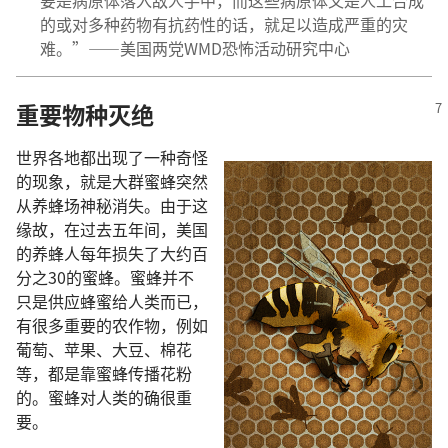
的或对多种药物有抗药性的话，就足以造成严重的灾
难。”——美国两党WMD恐怖活动研究中心
重要物种灭绝
世界各地都出现了一种奇怪
的现象，就是大群蜜蜂突然
从养蜂场神秘消失。由于这
缘故，在过去五年间，美国
的养蜂人每年损失了大约百
分之30的蜜蜂。蜜蜂并不
只是供应蜂蜜给人类而已，
有很多重要的农作物，例如
葡萄、苹果、大豆、棉花
等，都是靠蜜蜂传播花粉
的。蜜蜂对人类的确很重
要。