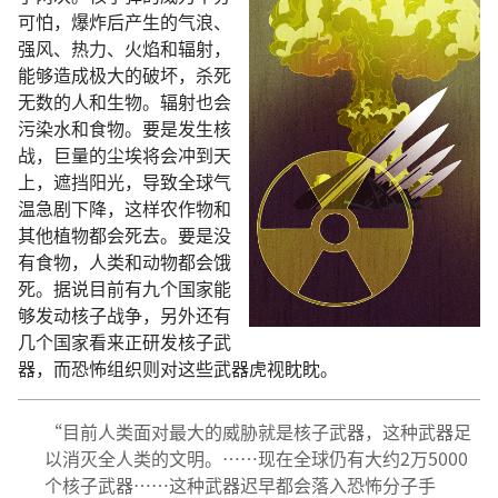
可怕，爆炸后产生的气浪、
强风、热力、火焰和辐射，
能够造成极大的破坏，杀死
无数的人和生物。辐射也会
污染水和食物。要是发生核
战，巨量的尘埃将会冲到天
上，遮挡阳光，导致全球气
温急剧下降，这样农作物和
其他植物都会死去。要是没
有食物，人类和动物都会饿
死。据说目前有九个国家能
够发动核子战争，另外还有
几个国家看来正研发核子武
器，而恐怖组织则对这些武器虎视眈眈。
“目前人类面对最大的威胁就是核子武器，这种武器足
以消灭全人类的文明。……现在全球仍有大约2万5000
个核子武器……这种武器迟早都会落入恐怖分子手