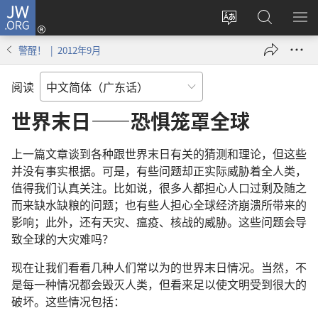
JW.ORG
登
录
更
搜
显
（打
改
索
示
警醒！ | 2012年9月
开
网
JW.ORG
菜
新
站
单
阅读
窗
语
口）
言
世界末日——恐惧笼罩全球
上一篇文章谈到各种跟世界末日有关的猜测和理论，但这些
并没有事实根据。可是，有些问题却正实际威胁着全人类，
值得我们认真关注。比如说，很多人都担心人口过剩及随之
而来缺水缺粮的问题；也有些人担心全球经济崩溃所带来的
影响；此外，还有天灾、瘟疫、核战的威胁。这些问题会导
致全球的大灾难吗？
现在让我们看看几种人们常以为的世界末日情况。当然，不
是每一种情况都会毁灭人类，但看来足以使文明受到很大的
破坏。这些情况包括：