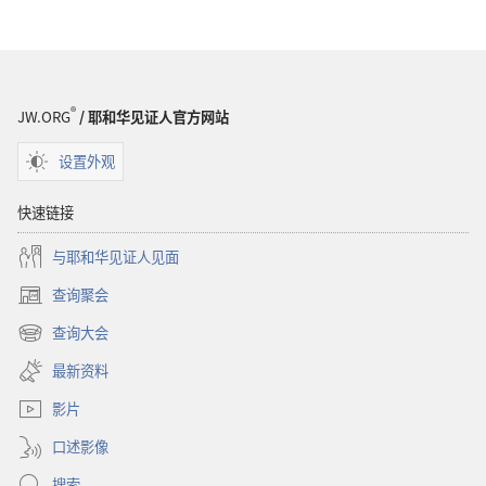
选
项
警
醒！
世
®
JW.ORG
/ 耶和华见证人官方网站
界
末
设置外观
日
——
快速链接
理
与耶和华见证人见面
论、
猜
查询聚会
（打
测
开
查询大会
与
（打
新
真
开
窗
最新资料
新
口）
相
窗
影片
口）
口述影像
搜索