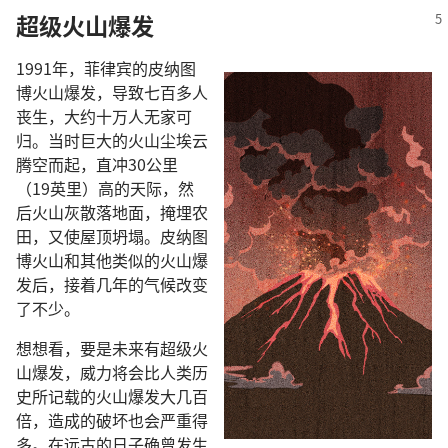
超级火山爆发
1991年，菲律宾的皮纳图
博火山爆发，导致七百多人
丧生，大约十万人无家可
归。当时巨大的火山尘埃云
腾空而起，直冲30公里
（19英里）高的天际，然
后火山灰散落地面，掩埋农
田，又使屋顶坍塌。皮纳图
博火山和其他类似的火山爆
发后，接着几年的气候改变
了不少。
想想看，要是未来有超级火
山爆发，威力将会比人类历
史所记载的火山爆发大几百
倍，造成的破坏也会严重得
多。在远古的日子确曾发生