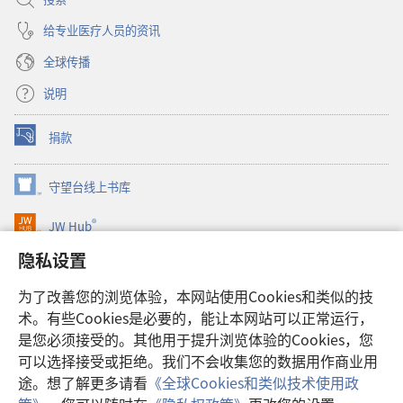
给专业医疗人员的资讯
全球传播
说明
捐款
（打
开
新
守望台线上书库
（打
窗
开
口）
®
JW Hub
新
（打
窗
开
隐私设置
口）
JW Library®
新
窗
为了改善您的浏览体验，本网站使用Cookies和类似的技
口）
Watchtower Library
术。有些Cookies是必要的，能让本网站可以正常运行，
是您必须接受的。其他用于提升浏览体验的Cookies，您
可以选择接受或拒绝。我们不会收集您的数据用作商业用
途。想了解更多请看
《全球Cookies和类似技术使用政
Copyright
© 2026 Watch Tower Bible and Tract Society of Pennsylvania.