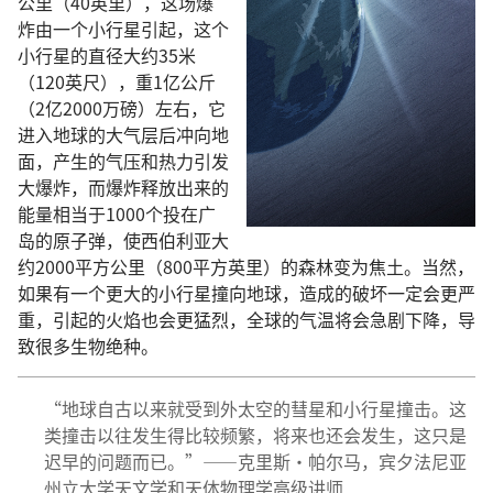
公里（40英里），这场爆
炸由一个小行星引起，这个
小行星的直径大约35米
（120英尺），重1亿公斤
（2亿2000万磅）左右，它
进入地球的大气层后冲向地
面，产生的气压和热力引发
大爆炸，而爆炸释放出来的
能量相当于1000个投在广
岛的原子弹，使西伯利亚大
约2000平方公里（800平方英里）的森林变为焦土。当然，
如果有一个更大的小行星撞向地球，造成的破坏一定会更严
重，引起的火焰也会更猛烈，全球的气温将会急剧下降，导
致很多生物绝种。
“地球自古以来就受到外太空的彗星和小行星撞击。这
类撞击以往发生得比较频繁，将来也还会发生，这只是
迟早的问题而已。”——克里斯·帕尔马，宾夕法尼亚
州立大学天文学和天体物理学高级讲师