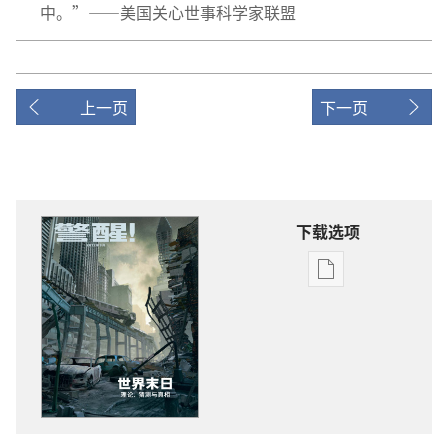
中。”——美国关心世事科学家联盟
上一页
下一页
下载选项
电
子
出
版
物
下
载