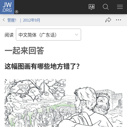
JW.ORG
登
录
更
搜
显
（打
改
索
示
警醒！ | 2012年9月
开
网
JW.ORG
菜
新
站
单
阅读
窗
语
口）
言
一起来回答
这幅图画有哪些地方错了？