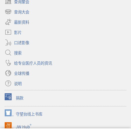
查询聚会
（打
测
开
查询大会
与
（打
新
真
开
窗
最新资料
新
口）
相
窗
影片
口）
口述影像
搜索
给专业医疗人员的资讯
全球传播
说明
捐款
（打
开
新
守望台线上书库
（打
窗
开
口）
®
JW Hub
新
（打