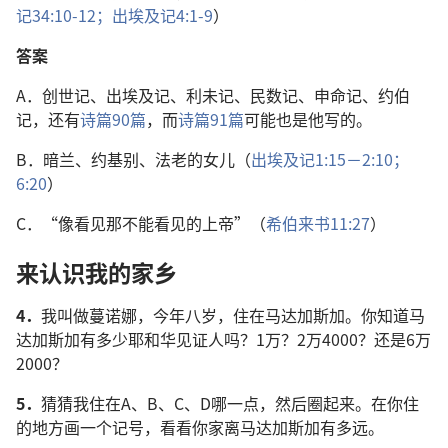
记34:10-12；
出埃及记4:1-9
）
答案
A．创世记、出埃及记、利未记、民数记、申命记、约伯
记，还有
诗篇90篇
，而
诗篇91篇
可能也是他写的。
B．暗兰、约基别、法老的女儿（
出埃及记1:15－2:10；
6:20
）
C．“像看见那不能看见的上帝”（
希伯来书11:27
）
来认识我的家乡
4．
我叫做蔓诺娜，今年八岁，住在马达加斯加。你知道马
达加斯加有多少耶和华见证人吗？1万？2万4000？还是6万
2000？
5．
猜猜我住在A、B、C、D哪一点，然后圈起来。在你住
的地方画一个记号，看看你家离马达加斯加有多远。