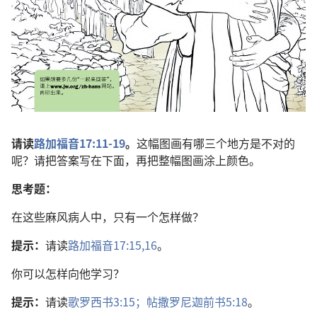
请读
路加福音17:11-19
。
这幅图画有哪三个地方是不对的
呢？请把答案写在下面，再把整幅图画涂上颜色。
思考题：
在这些麻风病人中，只有一个怎样做？
提示：
请读
路加福音17:15,16
。
你可以怎样向他学习？
提示：
请读
歌罗西书3:15；
帖撒罗尼迦前书5:18
。