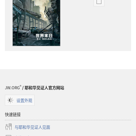
电
子
出
版
物
下
载
选
项
警
醒！
世
®
JW.ORG
/ 耶和华见证人官方网站
界
末
设置外观
日
——
快速链接
理
与耶和华见证人见面
论、
猜