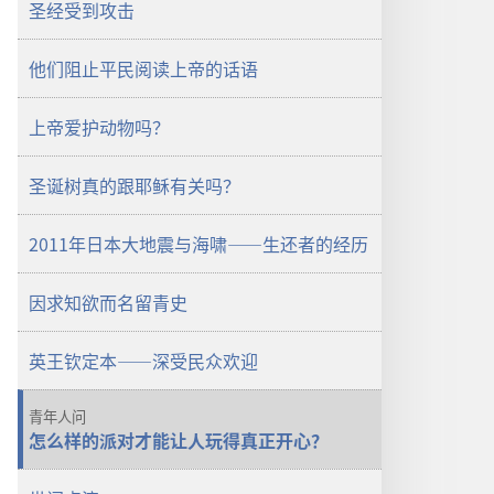
圣经受到攻击
警
醒！
他们阻止平民阅读上帝的话语
2011
年
12
上帝爱护动物吗？
月
圣诞树真的跟耶稣有关吗？
2011年日本大地震与海啸——生还者的经历
因求知欲而名留青史
英王钦定本——深受民众欢迎
青年人问
怎么样的派对才能让人玩得真正开心？