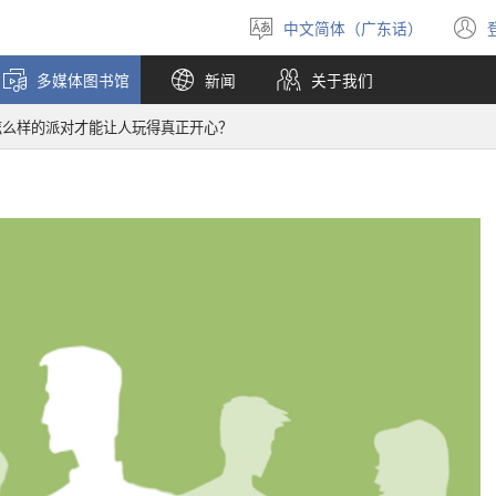
中文简体（广东话）
选
择
多媒体图书馆
新闻
关于我们
语
言
怎么样的派对才能让人玩得真正开心？