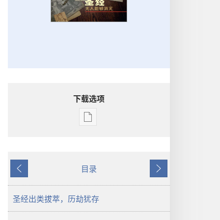
下载选项
电
子
出
版
目录
物
上
下
下
一
一
载
页
页
圣经出类拔萃，历劫犹存
选
项