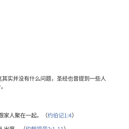
这其实并没有什么问题，圣经也曾提到一些人
合。
跟家人聚在一起。（
约伯记1:4
）
人出席。（
约翰福音2:1-11
）