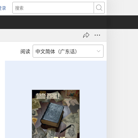
登录
（打
搜
开
索
新
窗
口）
阅读