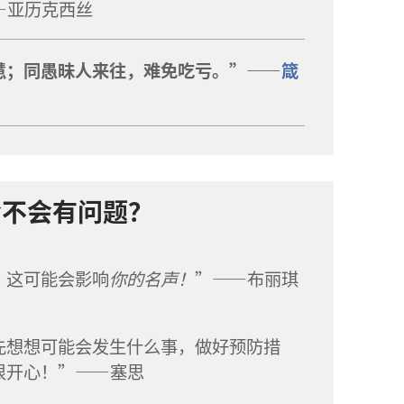
—亚历克西丝
慧；同愚昧人来往，难免吃亏。”——
箴
会不会有问题？
，这可能会影响
你的名声！
”——布丽琪
先想想可能会发生什么事，做好预防措
很开心！”——塞思