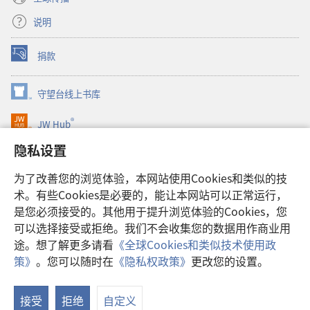
说明
捐款
（打
开
新
守望台线上书库
（打
窗
开
口）
®
JW Hub
新
（打
窗
开
隐私设置
口）
JW Library®
新
窗
为了改善您的浏览体验，本网站使用Cookies和类似的技
口）
Watchtower Library
术。有些Cookies是必要的，能让本网站可以正常运行，
是您必须接受的。其他用于提升浏览体验的Cookies，您
可以选择接受或拒绝。我们不会收集您的数据用作商业用
途。想了解更多请看
《全球Cookies和类似技术使用政
Copyright
© 2026 Watch Tower Bible and Tract Society of Pennsylvania.
策》
。您可以随时在
《隐私权政策》
更改您的设置。
显
使用条款
|
隐私权政策
|
隐私设置
示
接受
拒绝
自定义
目