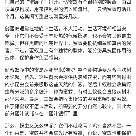
把自己的“蜜罐子”打开。储蜜蚁有个很特别的腹瓣，由四
块薄膜构成，用来控制蜜的流入和流出。一只储蜜蚁可活几
个月，这其间可重复装满蜜好几次。
储蜜蚁通常在地底下生活，不大活动，生活环境却相当安
全，让它们不会受干旱炎热的气候影响，也不会被其他昆虫
吃掉。但在黑暗的地底世界里，蜜蚁要抵抗细菌和真菌的侵
害。不过，蜜蚁身上有个独特的腺体，能分泌具抗菌作用的
液体，保护身体免受感染。
储蜜蚁腹中的蜜是从哪里来的呢？整个食物链要从合金欢树
木说起。首先，这种树木会提供树液和花蜜，而有些叫蚜虫
的小昆虫会前来吸取这些天然的汁液，然后工蚁就会收集蚜
虫所分泌的多余糖汁，称为蜜露；有时工蚁也会直接从树木
那里采蜜。最后，工蚁会把收集所得的蜜用来喂饲储蜜蚁。
由于储蜜蚁不怎么活动，所需要的养分自然比较少，因此大
部分蜜汁就储存在“蜜汁银行”里！
那么，蚜虫又怎么样呢？它们不就吃亏了吗？当然不是。一
个理由是，蜜蚁并不会拿光所有蜜露；再说，蜜蚁也能保护