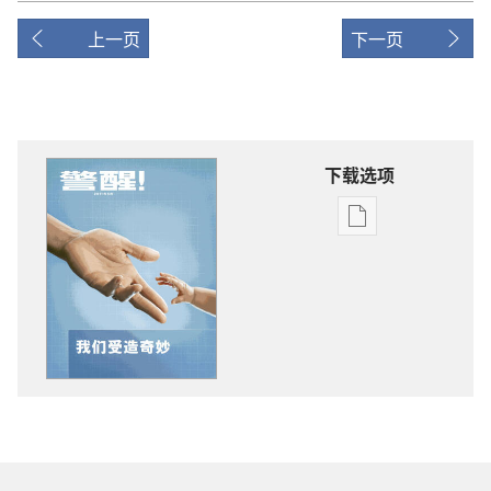
上一页
下一页
下载选项
电
子
出
版
物
下
载
选
项
警