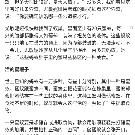
蚁，但冬天挖比较好，夏天太热了。”没多久，我们看见坑
里有好几条穴道，尤敏妮娅用老练的眼光细看这些穴道，
说：“你要确定该沿哪一条穴道挖才行。”
尤敏妮娅很快就找到了蚁巢，里面至少有20只蜜蚁，每
只的腹部都胀得大如葡萄，装满了橙黄色的液体。这些蚂蚁
一只只地吊在巢穴的顶上，因为腹部鼓鼓的，无法走动。不
一会儿，尤敏妮娅就从几个巢室里捉出一百多只蚂蚁。她
说：“这些蚂蚁肚子里的蜜是丛林区的一种美食。”
活的蜜罐子
世上已知的蚂蚁有一万多种，有些十分特别，其中一种是蜜
蚁。蜜蚁跟蜜蜂不同，蜜蜂会把花蜜储存在蜂巢里，蜜蚁却
会把蜜储存在一些工蚁的身体里，这种工蚁叫做储蜜蚁。在
食物不足的时候，蚁群就会从这些活的“蜜罐子”中提取食
物。
一只蜜蚁要是想储存或提取食物，就会用触须轻轻拍打储蜜
蚁的触须，并要拍打正确的“密码”，储蜜蚁就会张开口，