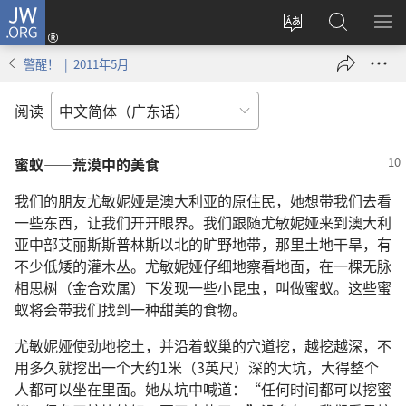
JW.ORG
登
录
更
搜
显
（打
改
索
示
警醒！ | 2011年5月
开
网
JW.ORG
菜
新
站
单
阅读
窗
语
口）
言
蜜蚁——荒漠中的美食
我们的朋友尤敏妮娅是澳大利亚的原住民，她想带我们去看
一些东西，让我们开开眼界。我们跟随尤敏妮娅来到澳大利
亚中部艾丽斯斯普林斯以北的旷野地带，那里土地干旱，有
不少低矮的灌木丛。尤敏妮娅仔细地察看地面，在一棵无脉
相思树（金合欢属）下发现一些小昆虫，叫做蜜蚁。这些蜜
蚁将会带我们找到一种甜美的食物。
尤敏妮娅使劲地挖土，并沿着蚁巢的穴道挖，越挖越深，不
用多久就挖出一个大约1米（3英尺）深的大坑，大得整个
人都可以坐在里面。她从坑中喊道：“任何时间都可以挖蜜