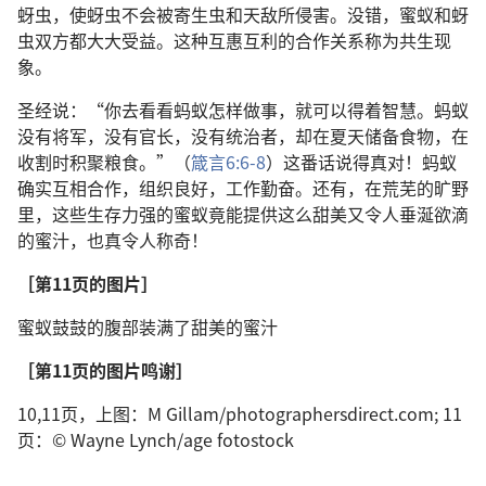
蚜虫，使蚜虫不会被寄生虫和天敌所侵害。没错，蜜蚁和蚜
虫双方都大大受益。这种互惠互利的合作关系称为共生现
象。
圣经说：“你去看看蚂蚁怎样做事，就可以得着智慧。蚂蚁
没有将军，没有官长，没有统治者，却在夏天储备食物，在
收割时积聚粮食。”（
箴言6:6-8
）这番话说得真对！蚂蚁
确实互相合作，组织良好，工作勤奋。还有，在荒芜的旷野
里，这些生存力强的蜜蚁竟能提供这么甜美又令人垂涎欲滴
的蜜汁，也真令人称奇！
［第11页的图片］
蜜蚁鼓鼓的腹部装满了甜美的蜜汁
［第11页的图片鸣谢］
10,11页，上图：M Gillam/photographersdirect.com; 11
页：© Wayne Lynch/age fotostock