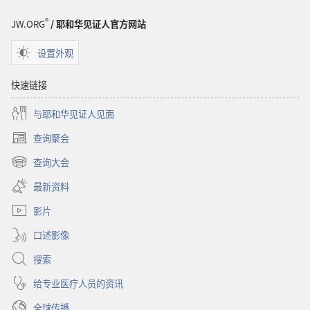
醒！
2011
®
JW.ORG
/ 耶和华见证人官方网站
年
5
设置外观
月
快速链接
与耶和华见证人见面
查询聚会
（打
开
查询大会
（打
新
开
窗
最新资料
新
口）
窗
影片
口）
口述影像
搜索
给专业医疗人员的资讯
全球传播