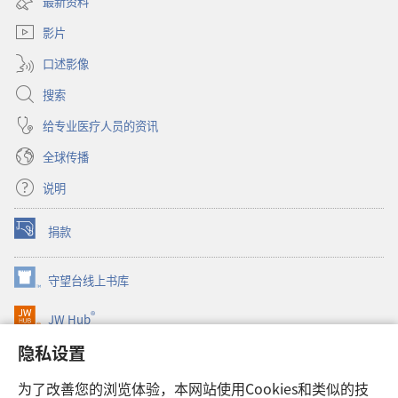
最新资料
新
口）
窗
影片
口）
口述影像
搜索
给专业医疗人员的资讯
全球传播
说明
捐款
（打
开
新
守望台线上书库
（打
窗
开
口）
®
JW Hub
新
（打
窗
开
隐私设置
口）
JW Library®
新
窗
为了改善您的浏览体验，本网站使用Cookies和类似的技
口）
Watchtower Library