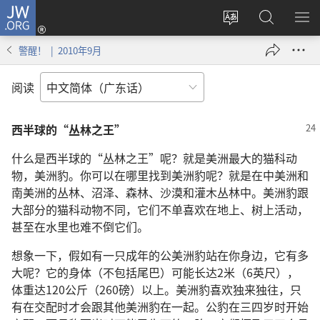
JW.ORG
登
录
更
搜
显
（打
改
索
示
警醒！ | 2010年9月
开
网
JW.ORG
菜
新
站
单
阅读
窗
语
口）
言
西半球的“丛林之王”
什么是西半球的“丛林之王”呢？就是美洲最大的猫科动
物，美洲豹。你可以在哪里找到美洲豹呢？就是在中美洲和
南美洲的丛林、沼泽、森林、沙漠和灌木丛林中。美洲豹跟
大部分的猫科动物不同，它们不单喜欢在地上、树上活动，
甚至在水里也难不倒它们。
想象一下，假如有一只成年的公美洲豹站在你身边，它有多
大呢？它的身体（不包括尾巴）可能长达2米（6英尺），
体重达120公斤（260磅）以上。美洲豹喜欢独来独往，只
有在交配时才会跟其他美洲豹在一起。公豹在三四岁时开始