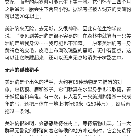
交配，而母豹两岁时可能已生下第一胎。它们怀孕三四个月
之后通常一胎会生下两只小豹。据说有些被人饲养的美洲豹
可以活20年以上。
美洲豹来无踪，去无影，又很神秘，因此有位生物学家
说：“要见到美洲豹是很不容易的！在森林中就算有一只美
洲豹走到我身边……我可能也不知道。”原来美洲豹有一身
黄褐色的皮毛，皮毛上布满玫瑰型的黑斑，斑中有圆点，这
可以让它隐藏起来，还可以无声无息地消失于树影之中。
无声的孤独猎手
美洲豹是个出色的猎手，大约有85种动物是它捕猎的对
象，包括貘、鹿和猴子。它们就算在水里身手也很敏捷，善
于捕捉鱼和乌龟。有一次，有人看到一只美洲豹猎杀一只成
年的马，还把尸体在干地上拖行80米（250英尺），然后再
拖过一条河。
美洲豹很聪明，会静静地待在树上，等待猎物出现。当一大
群毫无警觉的野猪向着它等候的地方冲过来时，它会先选择