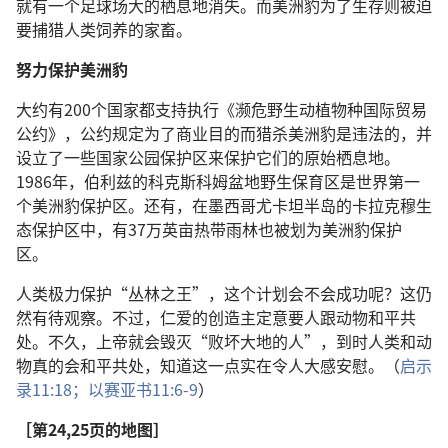
就有一个足球场大的栖息地消失。而美洲豹为了生存则被迫
要捕猎人类饲养的家畜。
努力保护美洲豹
大约有200个国家都支持执行《濒危野生动植物种国际贸易
公约》，公约规定为了商业目的而猎杀美洲豹是违法的，并
设立了一些国家公园保护区来保护它们的原始栖息地。
1986年，伯利兹的科克斯科姆盆地野生保育区是世界第一
个美洲豹保护区。还有，在墨西哥尤卡坦半岛的卡拉克穆生
态保护区中，有37万英亩热带雨林也被划为美洲豹保护
区。
人类极力保护“丛林之王”，这个计划会不会成功呢？这仍
然有待观察。不过，仁爱的创造主定意要人跟动物和平共
处。不久，上帝就会毁灭“败坏大地的人”，到时人类和动
物真的会和平共处，知道这一点实在令人大感安慰。（
启示
录11:18；
以赛亚书11:6-9
）
［第24,25页的地图］