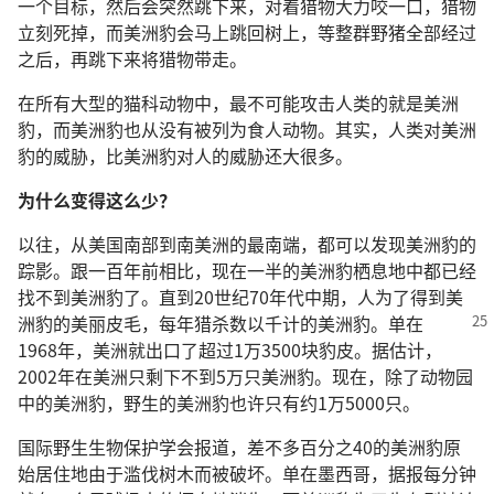
一个目标，然后会突然跳下来，对着猎物大力咬一口，猎物
立刻死掉，而美洲豹会马上跳回树上，等整群野猪全部经过
之后，再跳下来将猎物带走。
在所有大型的猫科动物中，最不可能攻击人类的就是美洲
豹，而美洲豹也从没有被列为食人动物。其实，人类对美洲
豹的威胁，比美洲豹对人的威胁还大很多。
为什么变得这么少？
以往，从美国南部到南美洲的最南端，都可以发现美洲豹的
踪影。跟一百年前相比，现在一半的美洲豹栖息地中都已经
找不到美洲豹了。直到20世纪70年代中期，人为了得到美
洲豹的美丽皮毛，每年猎杀数以千计的美洲豹。
单在
1968年，美洲就出口了超过1万3500块豹皮。据估计，
2002年在美洲只剩下不到5万只美洲豹。现在，除了动物园
中的美洲豹，野生的美洲豹也许只有约1万5000只。
国际野生生物保护学会报道，差不多百分之40的美洲豹原
始居住地由于滥伐树木而被破坏。单在墨西哥，据报每分钟