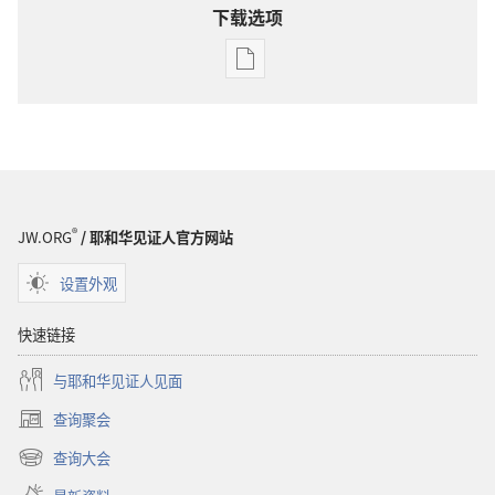
下载选项
电
子
出
版
物
下
载
®
JW.ORG
/ 耶和华见证人官方网站
选
项
设置外观
警
醒！
快速链接
2010
与耶和华见证人见面
年
9
查询聚会
（打
月
开
查询大会
（打
新
开
窗