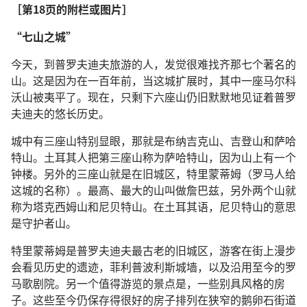
［第18页的附栏或图片］
“七山之城”
今天，到普罗夫迪夫旅游的人，发觉很难找齐那七个著名的
山。这是因为在一百年前，当这城扩展时，其中一座马尔科
沃山被夷平了。现在，只剩下六座山仍旧默默地见证着普罗
夫迪夫的悠长历史。
城中有三座山特别显眼，那就是布纳吉克山、吉登山和萨哈
特山。土耳其人把第三座山称为萨哈特山，因为山上有一个
钟楼。另外的三座山就是在旧城区，特里蒙蒂姆（罗马人给
这城的名称）。最高、最大的山叫做詹巴兹，另外两个山就
称为塔克西姆山和尼贝特山。在土耳其语，尼贝特山的意思
是守护者山。
特里蒙蒂姆是普罗夫迪夫最古老的旧城区，游客在街上漫步
会看见历史的遗迹，菲利普波利斯城墙，以及沿用至今的罗
马歌剧院。另一个值得游览的景点是，一些别具风格的房
子。这些至今仍保存得很好的房子排列在狭窄的鹅卵石街道