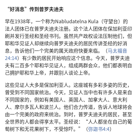
“好消息”传到普罗夫迪夫
早在1938年，一个称为Nabludatelna Kula（守望台）的
法人团体已在普罗夫迪夫注册。这个法人团体在保加利亚印
刷并发行圣经和圣经书刊。虽然共产政权设法压制他们，但
耶和华见证人却继续向普罗夫迪夫的居民传讲圣经的好消
息，告诉他们一个完美的属天政府快要来临。（
马太福音
24:14
）有少数的居民开始响应这个信息。今天，普罗夫迪
夫有二百多个耶和华见证人，组成两群会众，他们都表明自
己拥护耶和华上帝，并跟别人谈论上帝。
这些见证人大多是保加利亚人。这座城有多彩多姿的历史，
曾受到不同国家统治。今天，见证人当中也有许多人是来自
不同国家的，例如有美国人、英国人、加拿大人、意大利
人、摩尔多瓦人和波兰人。他们合力传道，告诉人地球将会
由一个完美的政府来统治。到时，普罗夫迪夫的居民，甚至
全世界的人都会得享太平。圣经说：“人人都坐在自己的葡
萄树下和无花果树下，不受惊吓。”（
弥迦书4:4
）