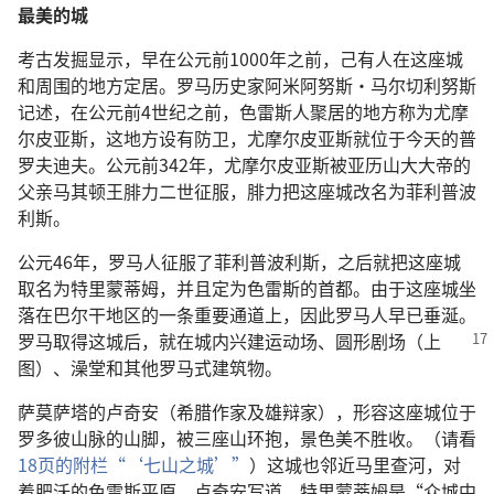
最美的城
考古发掘显示，早在公元前1000年之前，己有人在这座城
和周围的地方定居。罗马历史家阿米阿努斯·马尔切利努斯
记述，在公元前4世纪之前，色雷斯人聚居的地方称为尤摩
尔皮亚斯，这地方设有防卫，尤摩尔皮亚斯就位于今天的普
罗夫迪夫。公元前342年，尤摩尔皮亚斯被亚历山大大帝的
父亲马其顿王腓力二世征服，腓力把这座城改名为菲利普波
利斯。
公元46年，罗马人征服了菲利普波利斯，之后就把这座城
取名为特里蒙蒂姆，并且定为色雷斯的首都。由于这座城坐
落在巴尔干地区的一条重要通道上，因此罗马人早已垂涎。
罗马取得这城后，就在城内兴建运动场、
圆形剧场（上
图）、澡堂和其他罗马式建筑物。
萨莫萨塔的卢奇安（希腊作家及雄辩家），形容这座城位于
罗多彼山脉的山脚，被三座山环抱，景色美不胜收。（请看
18页的附栏“‘七山之城’”
）这城也邻近马里查河，对
着肥沃的色雷斯平原。卢奇安写道，特里蒙蒂姆是“众城中