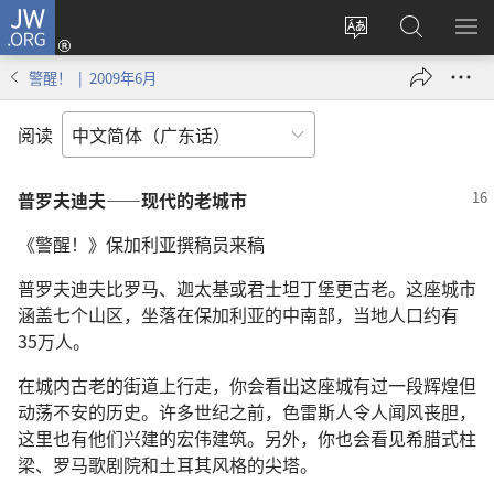
JW.ORG
登
录
更
搜
显
（打
改
索
示
警醒！ | 2009年6月
开
网
JW.ORG
菜
新
站
单
阅读
窗
语
口）
言
普罗夫迪夫——现代的老城市
《警醒！》保加利亚撰稿员来稿
普罗夫迪夫比罗马、迦太基或君士坦丁堡更古老。这座城市
涵盖七个山区，坐落在保加利亚的中南部，当地人口约有
35万人。
在城内古老的街道上行走，你会看出这座城有过一段辉煌但
动荡不安的历史。许多世纪之前，色雷斯人令人闻风丧胆，
这里也有他们兴建的宏伟建筑。另外，你也会看见希腊式柱
梁、罗马歌剧院和土耳其风格的尖塔。