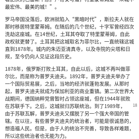
最宏伟、最美的城！”。
罗马帝国没落后，欧洲就陷入“黑暗时代”，斯拉夫人就在
那时移居特里蒙蒂姆。在随后的几个世纪，十字军曾经四次
洗劫这座城。在14世纪，土耳其夺取了特里蒙蒂姆，自此
政权就更替了。土耳其把这城取名为菲尔比，一直统辖这城
直到1878年。城内的朱迈亚清真寺，以及寺院的尖塔和日
规，至今仍向人见证这段历史。
1878年，俄罗斯打败土耳其，自此以后，这城不再叫做菲
尔比，而是称为普罗夫迪夫。1892年，普罗夫迪夫举办了
一个国际贸易展，之后，当地的经济就蓬勃发展。从那时
起，普罗夫迪夫就成为保加利亚的商业重镇。第二次世界大
战期间，德国纳粹党曾暂时占领这座城，但在1944年就败
在苏联手下。之后，这
城就归苏联统治。到了1989年，
由于苏联瓦解，普罗夫迪夫又摆脱了另一个强大帝国的管
辖。在以往，有些普罗夫迪夫的统治者，可能是很诚恳的，
想造福人民。但是，由于人的统治不完善，导致各样难题，
所以这些统治者也无能为力。