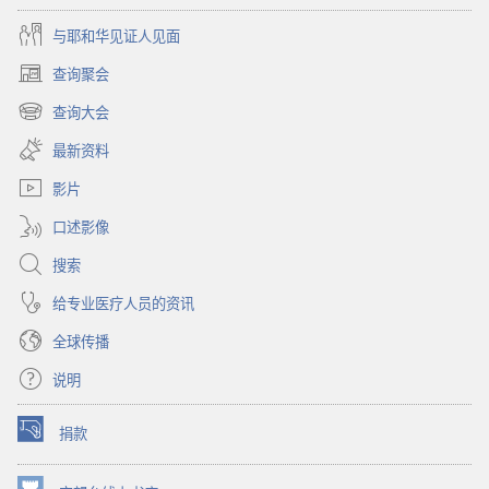
2009
与耶和华见证人见面
年
6
查询聚会
（打
月
开
查询大会
（打
新
开
窗
最新资料
新
口）
窗
影片
口）
口述影像
搜索
给专业医疗人员的资讯
全球传播
说明
捐款
（打
开
新