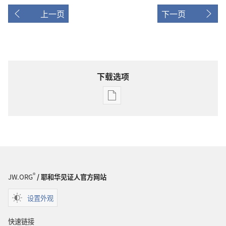
上一页
下一页
下载选项
电
子
出
版
物
下
载
®
JW.ORG
/ 耶和华见证人官方网站
选
项
设置外观
警
醒！
快速链接