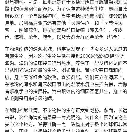
濒危物种。可是，每年还是有十多条海湾鼠海豚被当地渔民
撒下的鱼网网住而淹死。为了保存这种稀有生物，墨西哥政
府设立了一个自然保护区，当中包括海湾鼠海豚一部分的栖
息地。加利福尼亚湾还有其他“长期住户”和“季节性访
客”，例如鲸鱼、巨型的双吻前口蝠鲼（魔鬼鱼）、棱皮
龟、海狮、枪鱼、旗鱼，以及大群大群的金枪鱼（鲔鱼）。
在海湾南边的深海水域，科学家发现了一些没多少人见过的
有趣生物，因为这些生物生活在接近2000米深的瓜伊马斯
海沟。海沟的海床裂口喷出热水，养活了一些从硫化氢而不
是从阳光吸取能量的生物，例如管虫。管虫没有口部和内
脏，身上有深红色的软毛，喜爱群居。它们直立在海床上，
在冰冷的海水和海床裂口喷出的温暖水流中左摇右摆，活像
音乐家手中的指挥棒。管虫跟体内的细菌互惠共生，身上的
软毛则是用来呼吸的鳃。
在加利福尼亚湾，不少物种的生存正受到威胁。然而，长远
来说，这个海湾的前景是一片光明的。为什么？因为造物主
关心这个地方。说得准确一点，造物主对于整个地球都非常
关心。因此，他很快就会插手地上的事务，不让地球受到进