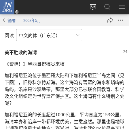
JW.ORG
登
录
更
搜
显
（打
改
索
示
警醒！ | 2008年5月
开
网
JW.ORG
菜
新
站
单
阅读
窗
语
口）
言
美不胜收的海湾
《警醒！》墨西哥撰稿员来稿
加利福尼亚湾位于墨西哥大陆和下加利福尼亚半岛之间（见
下图），旧称科尔特斯海。这个海湾有碧蓝的海水和嶙峋的
岛屿，沿岸是沙漠地带，那里大部分已被联合国教育、科学
及文化组织定为世界遗产保护区。这个海湾有什么特别之处
呢？
加利福尼亚湾的长度超过1000公里，平均宽度为153公里。
海湾本身和沿岸一带都环境优美，生意盎然。那里也是地球
上潮涨幅度最大的地方；涨潮时，海湾北端的水位最高可以