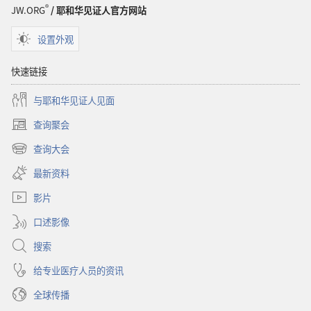
载
®
JW.ORG
/ 耶和华见证人官方网站
选
项
设置外观
警
醒！
快速链接
2008
与耶和华见证人见面
年
5
查询聚会
（打
月
开
查询大会
（打
新
开
窗
最新资料
新
口）
窗
影片
口）
口述影像
搜索
给专业医疗人员的资讯
全球传播