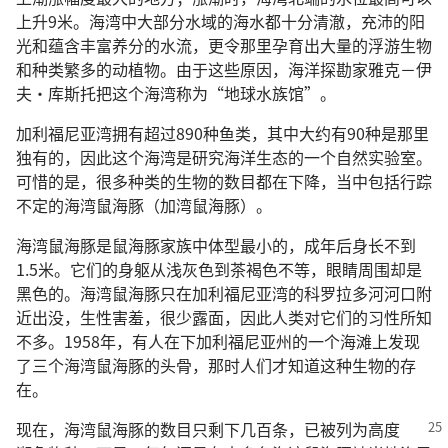
上升9米。海湾中大部分水域的海水都十分清澈，充沛的阳
光和蕴含丰富养分的水流，更令那里孕育出大量的浮游生物
和种类繁多的动植物。由于这些原因，海洋探勘家雅克－伊
夫·库斯托把这个海湾称为“地球水族馆”。
加利福尼亚湾拥有超过890种鱼类，其中大约有90种是那里
独有的，因此这个海湾是研究海洋生态的一个自然实验室。
可惜的是，很多种类的生物的数目都在下降，当中包括行踪
不定的海湾鼠海豚（加湾鼠海豚）。
海湾鼠海豚是鼠海豚家族中体型最小的，成年后身长不到
1.5米。它们的身躯从浅灰色到茶褐色不等，眼睛周围却是
黑色的。海湾鼠海豚只在加利福尼亚湾的科罗拉多河河口附
近出没，生性害羞，很少露面，因此人类对它们的习性所知
不多。1958年，有人在下加利福尼亚州的一个海滩上发现
了三个海湾鼠海豚的头骨，那时人们才知道这种生物的存
在。
现在，海湾鼠海豚的数目只剩下几百条，已被列为高度