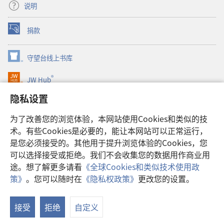
说明
捐款
（打
开
新
守望台线上书库
（打
窗
开
口）
®
JW Hub
新
（打
窗
开
隐私设置
口）
JW Library®
新
窗
为了改善您的浏览体验，本网站使用Cookies和类似的技
口）
Watchtower Library
术。有些Cookies是必要的，能让本网站可以正常运行，
是您必须接受的。其他用于提升浏览体验的Cookies，您
可以选择接受或拒绝。我们不会收集您的数据用作商业用
途。想了解更多请看
《全球Cookies和类似技术使用政
Copyright
© 2026 Watch Tower Bible and Tract Society of Pennsylvania.
策》
。您可以随时在
《隐私权政策》
更改您的设置。
显
使用条款
|
隐私权政策
|
隐私设置
示
接受
拒绝
自定义
目
录