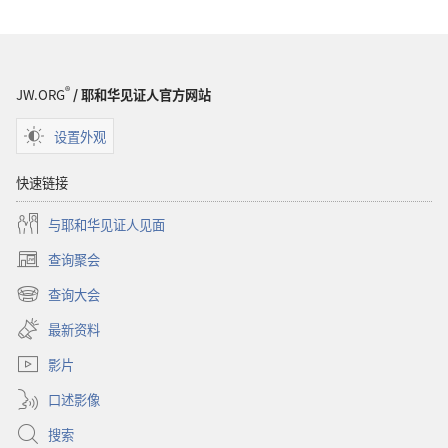
版
物
下
载
®
JW.ORG
/ 耶和华见证人官方网站
选
项
设置外观
警
醒！
快速链接
2006
与耶和华见证人见面
年
3
查询聚会
（打
月
开
查询大会
（打
新
开
窗
最新资料
新
口）
窗
影片
口）
口述影像
搜索