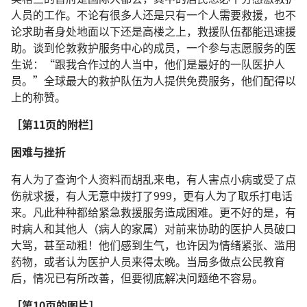
人员的工作。不论有很多人还是只有一个人需要救援，也不
论求助者身处地面以下还是高楼之上，救援队伍都能迅速援
助。谈到伦敦救护服务中心的成员，一个参与志愿服务的医
生说：“跟我合作过的人当中，他们是最好的一队医护人
员。”全球最大的救护队伍为人提供免费服务，他们配得以
上的称赞。
［第11页的附栏］
困难与挫折
有人为了查询个人资料而胡乱来电，有人害点小病或受了点
伤就求援，有人无意中拨打了999，更有人为了取乐打电话
来。凡此种种都给紧急救援服务造成困难。更不好的是，有
时病人和其他人（病人的家属）对前来协助的医护人员破口
大骂，甚至动粗！他们感到生气，也许因为情绪紧张、滥用
药物，或者认为医护人员来得太晚。当局多做点公民教育
后，情况已有所改善，但要彻底解决问题绝不容易。
［第10页的图片］