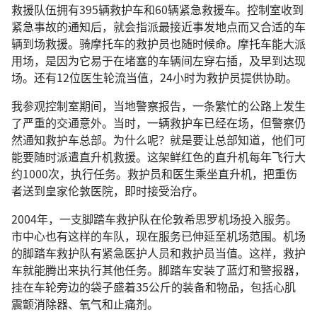
救援队伍拥有395辆救护车和60辆紧急救援车。控制室收到
紧急事故的通知后，就会指派最接近事发地点而又合适的车
辆到场救援。骑摩托车的救护员也随时候命。摩托车能大派
用场，是因为它易于在堵塞的车辆间左穿右插，及早到达现
场。还有12位医生轮流当值，24小时为救护员提供协助。
我参观控制室期间，当地警察报告，一条繁忙的公路上发生
了严重的交通意外。当时，一辆救护车已经在场，但警察仍
然通知救护车总部。为什么呢？就是要让总部知道，他们可
能要随时派遣直升机救援。这架鲜红色的直升机每年飞行大
约1000次，执行任务。救护员和医生乘坐直升机，把重伤
者送到皇家伦敦医院，即时接受治疗。
2004年，一支脚踏车救护队在伦敦希思罗机场投入服务。
市中心也有这样的车队，现在服务已伸延至机场范围。机场
的脚踏车救护队有紧急医护人员和救护员当值。这样，救护
车就能腾出来执行其他任务。脚踏车安装了蓝灯和警报器，
挂在车轮旁边的袋子盛着35公斤的装备和物品，包括心肌
震颤消除器、氧气和止痛剂。