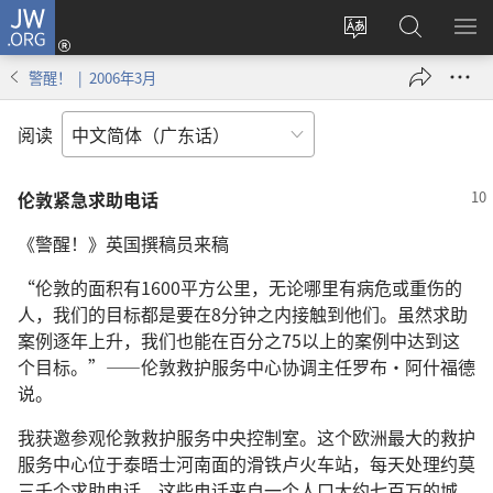
JW.ORG
登
录
更
搜
显
（打
改
索
示
警醒！ | 2006年3月
开
网
JW.ORG
菜
新
站
单
阅读
窗
语
口）
言
伦敦紧急求助电话
《警醒！》英国撰稿员来稿
“伦敦的面积有1600平方公里，无论哪里有病危或重伤的
人，我们的目标都是要在8分钟之内接触到他们。虽然求助
案例逐年上升，我们也能在百分之75以上的案例中达到这
个目标。”——伦敦救护服务中心协调主任罗布·阿什福德
说。
我获邀参观伦敦救护服务中央控制室。这个欧洲最大的救护
服务中心位于泰晤士河南面的滑铁卢火车站，每天处理约莫
三千个求助电话。这些电话来自一个人口大约七百万的城