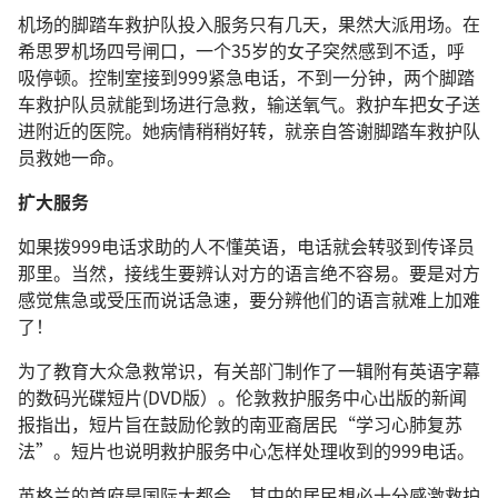
机场的脚踏车救护队投入服务只有几天，果然大派用场。在
希思罗机场四号闸口，一个35岁的女子突然感到不适，呼
吸停顿。控制室接到999紧急电话，不到一分钟，两个脚踏
车救护队员就能到场进行急救，输送氧气。救护车把女子送
进附近的医院。她病情稍稍好转，就亲自答谢脚踏车救护队
员救她一命。
扩大服务
如果拨999电话求助的人不懂英语，电话就会转驳到传译员
那里。当然，接线生要辨认对方的语言绝不容易。要是对方
感觉焦急或受压而说话急速，要分辨他们的语言就难上加难
了！
为了教育大众急救常识，有关部门制作了一辑附有英语字幕
的数码光碟短片(DVD版）。伦敦救护服务中心出版的新闻
报指出，短片旨在鼓励伦敦的南亚裔居民“学习心肺复苏
法”。短片也说明救护服务中心怎样处理收到的999电话。
英格兰的首府是国际大都会，其中的居民想必十分感激救护