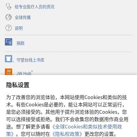
给专业医疗人员的资讯
全球传播
说明
捐款
（打
开
新
守望台线上书库
（打
窗
开
口）
®
JW Hub
新
（打
窗
开
隐私设置
口）
JW Library®
新
窗
为了改善您的浏览体验，本网站使用Cookies和类似的技
口）
Watchtower Library
术。有些Cookies是必要的，能让本网站可以正常运行，
是您必须接受的。其他用于提升浏览体验的Cookies，您
可以选择接受或拒绝。我们不会收集您的数据用作商业用
途。想了解更多请看
《全球Cookies和类似技术使用政
Copyright
© 2026 Watch Tower Bible and Tract Society of Pennsylvania.
策》
。您可以随时在
《隐私权政策》
更改您的设置。