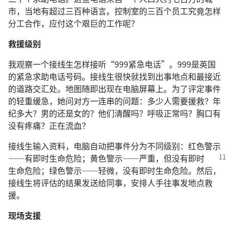
市，当地有超过三百种语言。控制室的三百个员工究竟怎样
分工合作，应付这个艰巨的工作呢？
救援级别
我观察一个接线生怎样接听“999紧急电话”。999是英国
的紧急求助电话号码。接线生很快就找到出事地点和最接近
的道路交汇处。地图随即出现在电脑屏幕上。为了评定事件
的轻重缓急，她问对方一连串的问题：多少人需要援救？年
纪多大？男的还是女的？他们清醒吗？呼吸正常吗？胸口有
没有疼痛？正在流血？
接线生输入资料，电脑自动把事件分为不同级别：红色警示
——有即时生命危险；黄色警示
——严重，但没有即时
生命危险；绿色警示——轻微，没有即时生命危险。然后，
接线生将评估的结果发送给同事，安排人手往事发地点救
援。
现场支援