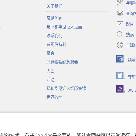
与耶
关于我们
查询
（打
常见问题
开
影片
与耶和华见证人见面
新
函
窗
搜索
联系我们
口）
参观伯特利
全球
聚会
捐款
耶稣牺牲纪念聚会
（打
开
大会
新
守望
（打
活动
窗
开
口）
耶和华见证人经历集锦
JW L
新
窗
世界各地
口）
音
和类似的技术。有些Cookies是必要的，能让本网站可以正常运