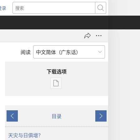
登录
（打
搜
开
索
新
窗
口）
阅读
下载选项
电
子
出
版
目录
物
上
下
下
一
一
载
页
页
天灾与日俱增？
选