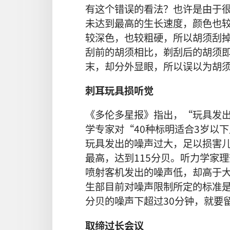
有这个错误的看法？也许是由于
未达到最高的生长速度，颜色也
较深色，也较粗硬，所以胡须刮
刮前的胡须相比，剃刮后的胡须
末，却分外显眼，所以误以为胡
刺耳玩具损听觉
《多伦多星报》指出，“玩具发
学专家对“40种标明适合3岁以
玩具发出的噪声过大，足以损害
最高，达到115分贝。听力学家
喷射客机发出的噪声低，却高于
生部目前对噪声限制所定的标准是
分贝的噪声下超过30分钟，就要
取缔过长会议