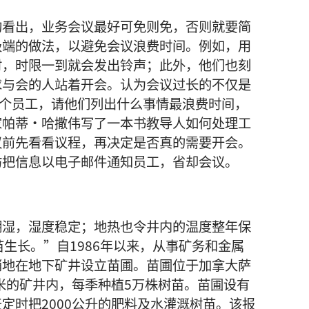
构看出，业务会议最好可免则免，否则就要简
极端的做法，以避免会议浪费时间。例如，用
时，时限一到就会发出铃声；此外，他们也刻
求与会的人站着开会。认为会议过长的不仅是
多个员工，请他们列出什么事情最浪费时间，
家帕蒂·哈撒伟写了一本书教导人如何处理工
议前先看看议程，再决定是否真的需要开会。
妨把信息以电子邮件通知员工，省却会议。
潮湿，湿度稳定；地热也令井内的温度整年保
苗生长。”自1986年以来，从事矿务和金属
悄地在地下矿井设立苗圃。苗圃位于加拿大萨
0米的矿井内，每季种植5万株树苗。苗圃设有
定时把2000公升的肥料及水灌溉树苗。该报