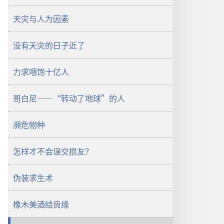
项
天灾与人为因素
杂
志
没有天灾的日子近了
2005
年
7
力求喂饱十亿人
月
22
哥白尼——“转动了地球”的人
日
濒危物种
怎样才不会误交损友？
伪装求生术
橡木美酒结良缘