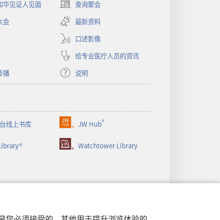
和华见证人见面
查询聚会
（打
开
大会
最新资料
新
窗
口述影像
口）
给专业医疗人员的资讯
传播
说明
®
台线上书库
JW Hub
（打
开
ibrary®
Watchtower Library
新
窗
口）
行，是您必须接受的。其他用于提升浏览体验的