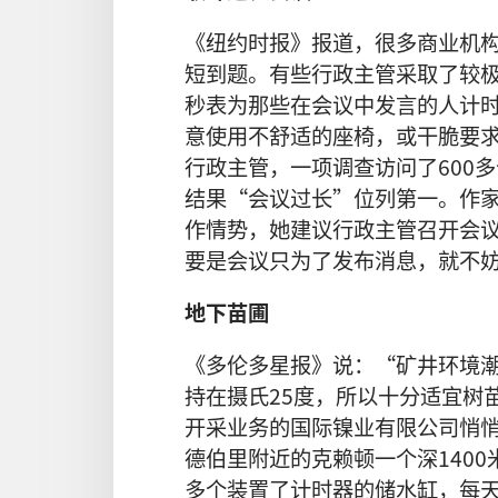
《纽约时报》报道，很多商业机
短到题。有些行政主管采取了较
秒表为那些在会议中发言的人计
意使用不舒适的座椅，或干脆要
行政主管，一项调查访问了600
结果“会议过长”位列第一。作
作情势，她建议行政主管召开会
要是会议只为了发布消息，就不
地下苗圃
《多伦多星报》说：“矿井环境
持在摄氏25度，所以十分适宜树
开采业务的国际镍业有限公司悄
德伯里附近的克赖顿一个深140
多个装置了计时器的储水缸，每天