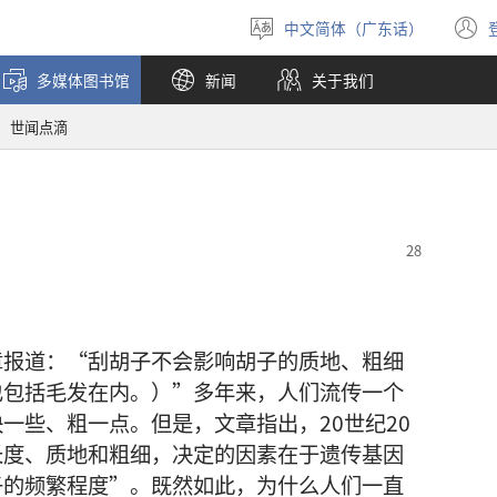
中文简体（广东话）
选
择
多媒体图书馆
新闻
关于我们
语
言
世闻点滴
章报道：“刮胡子不会影响胡子的质地、粗细
也包括毛发在内。）”多年来，人们流传一个
一些、粗一点。但是，文章指出，20世纪20
长度、质地和粗细，决定的因素在于遗传基因
子的频繁程度”。既然如此，为什么人们一直