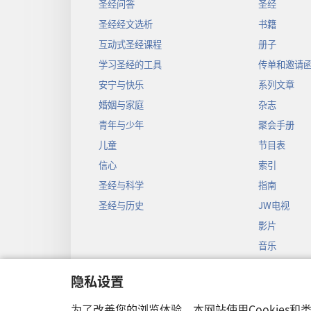
圣经问答
圣经
圣经经文选析
书籍
互动式圣经课程
册子
学习圣经的工具
传单和邀请
安宁与快乐
系列文章
婚姻与家庭
杂志
青年与少年
聚会手册
儿童
节目表
信心
索引
圣经与科学
指南
圣经与历史
JW电视
影片
音乐
圣经戏剧录
隐私设置
圣经有声剧
为了改善您的浏览体验，本网站使用Cookies