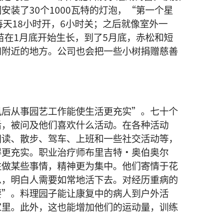
安装了30个1000瓦特的灯泡，“第一个星
每天18小时开，6小时关；之后就像室外一
树苗在1月底开始生长，到了5月底，赤松和短
和附近的地方。公司也会把一些小树捐赠慈善
风后从事园艺工作能使生活更充实”。七十个
后，被问及他们喜欢什么活动。在各种活动
阅读、散步、驾车、上班和一些社交活动等，
得更充实。职业治疗师布里吉特·奥伯奥尔
注做某些事情，精神更为集中。他们寄情于花
息，明白人需要如常地活下去。对经历重病的
要”。料理园子能让康复中的病人到户外活
家里。此外，这也能增加他们的运动量，训练