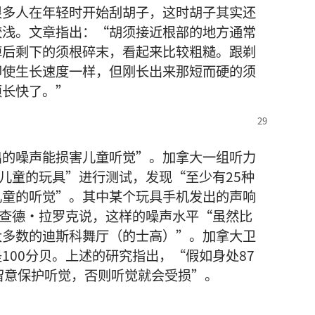
很多人在年轻时开始刮胡子，这时胡子其实还
较浅。文章指出：“胡须接近根部的地方通常
掉后剩下的须根碎末，看起来比较粗糙。跟剃
即使生长速度一样，但刚长出来那短而硬的须
须长快了。”
出的噪声能损害儿童听觉”。加拿大一组听力
下儿童的玩具”进行测试，发现“至少有25种
儿童的听觉”。其中某个玩具手机发出的声响
理查德·拉罗克说，这样的噪声水平“虽然比
大多数的迪斯科舞厅（的士高）”。加拿大卫
100分贝。上述的研究指出，“假如身处87
留意保护听觉，否则听觉就会受损”。