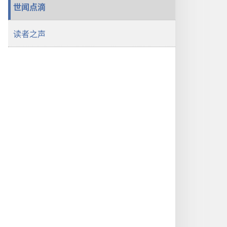
世闻点滴
读者之声