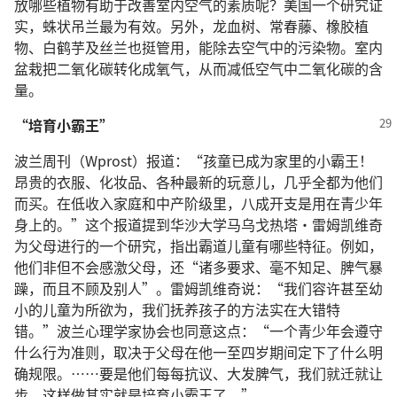
放哪些植物有助于改善室内空气的素质呢？美国一个研究证
实，蛛状吊兰最为有效。另外，龙血树、常春藤、橡胶植
物、白鹤芋及丝兰也挺管用，能除去空气中的污染物。室内
盆栽把二氧化碳转化成氧气，从而减低空气中二氧化碳的含
量。
“培育小霸王”
波兰周刊（Wprost）报道：“孩童已成为家里的小霸王！
昂贵的衣服、化妆品、各种最新的玩意儿，几乎全都为他们
而买。在低收入家庭和中产阶级里，八成开支是用在青少年
身上的。”这个报道提到华沙大学马乌戈热塔·雷姆凯维奇
为父母进行的一个研究，指出霸道儿童有哪些特征。例如，
他们非但不会感激父母，还“诸多要求、毫不知足、脾气暴
躁，而且不顾及别人”。雷姆凯维奇说：“我们容许甚至幼
小的儿童为所欲为，我们抚养孩子的方法实在大错特
错。”波兰心理学家协会也同意这点：“一个青少年会遵守
什么行为准则，取决于父母在他一至四岁期间定下了什么明
确规限。……要是他们每每抗议、大发脾气，我们就迁就让
步。这样做其实就是培育小霸王了。”