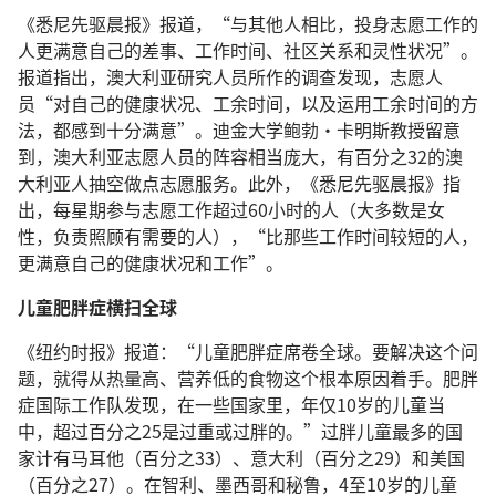
《悉尼先驱晨报》报道，“与其他人相比，投身志愿工作的
人更满意自己的差事、工作时间、社区关系和灵性状况”。
报道指出，澳大利亚研究人员所作的调查发现，志愿人
员“对自己的健康状况、工余时间，以及运用工余时间的方
法，都感到十分满意”。迪金大学鲍勃·卡明斯教授留意
到，澳大利亚志愿人员的阵容相当庞大，有百分之32的澳
大利亚人抽空做点志愿服务。此外，《悉尼先驱晨报》指
出，每星期参与志愿工作超过60小时的人（大多数是女
性，负责照顾有需要的人），“比那些工作时间较短的人，
更满意自己的健康状况和工作”。
儿童肥胖症横扫全球
《纽约时报》报道：“儿童肥胖症席卷全球。要解决这个问
题，就得从热量高、营养低的食物这个根本原因着手。肥胖
症国际工作队发现，在一些国家里，年仅10岁的儿童当
中，超过百分之25是过重或过胖的。”过胖儿童最多的国
家计有马耳他（百分之33）、意大利（百分之29）和美国
（百分之27）。在智利、墨西哥和秘鲁，4至10岁的儿童