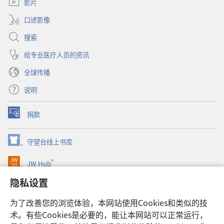
窗
影片
口）
口述影像
搜索
给专业医疗人员的资讯
全球传播
说明
捐款
（打
开
新
守望台线上书库
（打
窗
开
口）
®
JW Hub
新
（打
窗
开
隐私设置
口）
JW Library®
新
窗
为了改善您的浏览体验，本网站使用Cookies和类似的技
口）
Watchtower Library
术。有些Cookies是必要的，能让本网站可以正常运行，