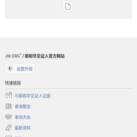
电
子
出
版
物
下
载
®
JW.ORG
/ 耶和华见证人官方网站
选
项
设置外观
杂
志
快速链接
2003
与耶和华见证人见面
年
7
查询聚会
（打
月
开
查询大会
8
（打
新
开
窗
日
最新资料
新
口）