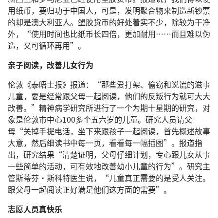
用纸币，要归功于中国人，可是，发明聚合物来制造新钞票
的却是澳大利亚人。塑胶货币的好处着实不少，除较为干净
外，“使用时间也比纸币长四倍，更加耐用……而且难以伪
造，又可循环再用”。
亲子阅读，改善儿女行为
伦敦《泰晤士报》报道：“那些爱打架、偷窃和说谎的滋事
儿童，要是经常跟父母一起阅读，他们的反叛行为就可大大
改善。”精神病学研究所进行了一个为期十星期的研究，对
象是伦敦市中心100多个五六岁的儿童。研究人员请父
母“关掉手提电话，坐下来跟孩子一起阅读，首先概述故事
大意，然后细读书中每一页，看看每一幅插图”。报道指
出，研究结果“清楚证明，父母仔细计划，专心跟儿女从事
一些简单的活动，可有效地改善幼小儿童的行为”。研究主
管斯蒂芬·斯科特医生说，“儿童真正需要的是受人关注。
跟父母一起阅读正好满足他们这方面的需要”。
志愿人员真快乐