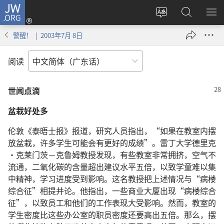
JW.ORG
登
录
更
搜
显
（打
改
索
示
警醒！ | 2003年7月 8日
开
网
JW.ORG
菜
新
站
单
阅读
窗
语
口）
言
世闻点滴
盆栽好处多
伦敦《泰晤士报》报道，研究人员指出，“如果在教室内摆
放盆栽，许多学生可能会有更好的成绩”。雷丁大学德里克
·克莱门茨－克鲁姆教授发现，有些教室非常拥挤，空气不
流通，二氧化碳的含量超出建议水平五倍，以致学童难以集
中精神，学习进度受到影响。这名教授把上述情况与“病楼
综合征”相提并论。他指出，一些商业大厦出现“病楼综合
征”，以致员工和他们的工作表现大受影响。然而，教室的
学生密度比这些办公室的职员密度还要高出五倍。那么，摆