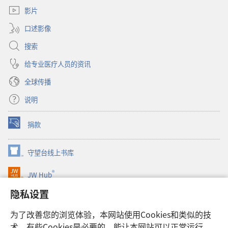
口）
窗
影片
口）
口述影像
搜索
给专业医疗人员的资讯
全球传播
说明
捐款
（打
开
新
守望台线上书库
（打
窗
开
口）
®
JW Hub
新
（打
窗
开
隐私设置
口）
JW Library®
新
窗
为了改善您的浏览体验，本网站使用Cookies和类似的技
口）
Watchtower Library
术。有些Cookies是必要的，能让本网站可以正常运行，