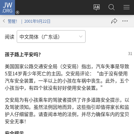
JW.ORG
登
录
更
搜
显
（打
改
索
示
警醒！ | 2001年9月22日
开
网
JW.ORG
菜
新
站
单
阅读
窗
语
口）
言
孩子路上平安吗？
美国国家公路交通安全局（交安局）指出，汽车失事是导致
5至14岁青少年死亡的主因。交安局评论：“由于没有使用
汽车安全装置，一半以上的小孩在车祸中丧生。此外，五个
小孩当中，有四个就没有好好使用安全装置。”
交安局为有小孩乘车的驾驶者提供了许多道路安全提示，以
及驾驶须知。虽然法例因地而异，这些指引却值得家长和监
护人仔细留意。请查阅本地的法例，并尽力确保车内的宝贝
安全无事！
安全提示