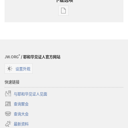
电
子
出
版
物
下
载
®
JW.ORG
/ 耶和华见证人官方网站
选
项
设置外观
杂
志
快速链接
2001
与耶和华见证人见面
年
9
查询聚会
（打
月
开
查询大会
22
（打
新
开
窗
日
最新资料
新