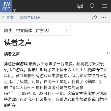
JW.ORG
登
录
更
搜
显
（打
改
索
示
警醒！ | 2000年4月 8日
开
网
JW.ORG
菜
新
站
单
阅读
窗
语
口）
言
读者之声
读者之声
角色扮演游戏
最近我新添置了一台电脑。起初我打算只玩
玩几个游戏，但最后却玩了差不多十六个钟头！我醒悟过来
以后，就立即把所有游戏从电脑删除，但后来又觉得自己有
点儿走了极端。可是，在同一个星期，我看了《儆醒！》
的“青年人问……角色扮演游戏是危险的玩意
吗？”（1999年8月22日刊）一文。这篇文章使我意识到那
些游戏可以对我有什么影响。我感谢耶和华帮助我看出危险
的所在。