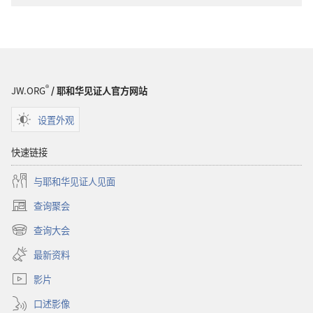
子
出
版
物
下
载
®
JW.ORG
/ 耶和华见证人官方网站
选
项
设置外观
杂
志
快速链接
2000
与耶和华见证人见面
年
4
查询聚会
（打
月
开
查询大会
8
（打
新
开
窗
日
最新资料
新
口）
窗
影片
口）
口述影像