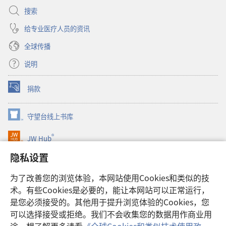
搜索
给专业医疗人员的资讯
全球传播
说明
捐款
（打
开
新
守望台线上书库
（打
窗
开
口）
®
JW Hub
新
（打
窗
开
隐私设置
口）
JW Library®
新
窗
为了改善您的浏览体验，本网站使用Cookies和类似的技
口）
Watchtower Library
术。有些Cookies是必要的，能让本网站可以正常运行，
是您必须接受的。其他用于提升浏览体验的Cookies，您
可以选择接受或拒绝。我们不会收集您的数据用作商业用