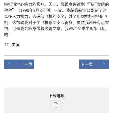
够抵消地心吸力的影响。因此，我很高兴读到“飞行背后的
种种”（1999年9月8日刊）一文。我获悉航空公司花了这
么多人力物力，去确保飞机的安全，甚至用X射线去检查飞
机，这帮助我对于坐飞机感到安心得多。虽然我还是有点害
怕，可是我会随身带着这篇文章。我
必定会
乘坐那架飞机
的！
T.T., 美国
上一页
下一页
下载选项
电