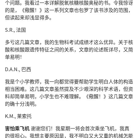
个问题。我看过一本详解脱氧核糖核酸奥秘的书。令我惊讶
的是，《儆醒！》这一系列文章也包罗了该书涉及的范围，
但读起来却浅显得多。
S.R., 法国
多亏这几篇文章，我的生物科考试成绩才这么优异。关于核
酸和核酸跟遗传特征之间的关系，文章的论述既详尽，又简
单易明！
D.A.N., 巴西
我是个小学教师，我一向都觉得要帮助学生明白人体的构造
相当困难。这几篇文章虽然提及不少艰深的科学术语，但资
料却简单易明，小学生也不难理解。《儆醒！》这几篇文章
的确十分浅明。
K.M., 莱索托
害怕乘飞机
谢谢您们！我星期一将会首次乘坐飞机，我真
的很担心。我想主要原因是，我不明白又大又重的机械怎能