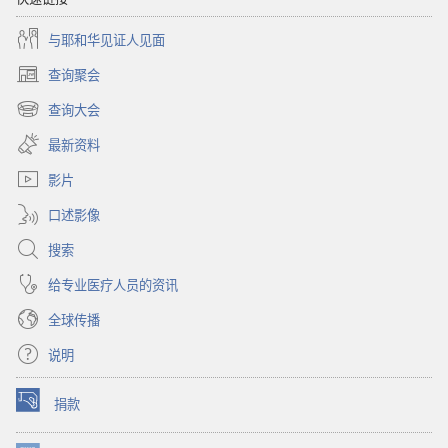
与耶和华见证人见面
查询聚会
（打
开
查询大会
（打
新
开
窗
最新资料
新
口）
窗
影片
口）
口述影像
搜索
给专业医疗人员的资讯
全球传播
说明
捐款
（打
开