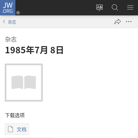
JW.ORG
登
录
更
搜
显
（打
改
索
示
杂志
开
网
JW.ORG
菜
新
站
单
杂志
窗
语
1985年7月 8日
口）
言
下载选项
文档
电