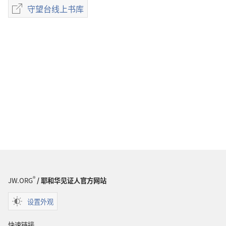
子
守望台线上书库
守
出
望
版
台
物
线
下
上
载
书
选
库
项
杂
志
1985
年
7
月
8
®
JW.ORG
/ 耶和华见证人官方网站
日
设置外观
快速链接