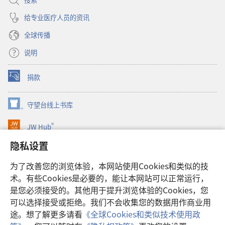
给专业医疗人员的资讯
全球传播
说明
捐款
（打
开
新
守望台线上书库
（打
窗
开
口）
®
JW Hub
新
（打
窗
开
隐私设置
口）
JW Library®
新
窗
为了改善您的浏览体验，本网站使用Cookies和类似的技
口）
Watchtower Library
术。有些Cookies是必要的，能让本网站可以正常运行，
是您必须接受的。其他用于提升浏览体验的Cookies，您
可以选择接受或拒绝。我们不会收集您的数据用作商业用
途。想了解更多请看
《全球Cookies和类似技术使用政
Copyright
© 2026 Watch Tower Bible and Tract Society of Pennsylvania.