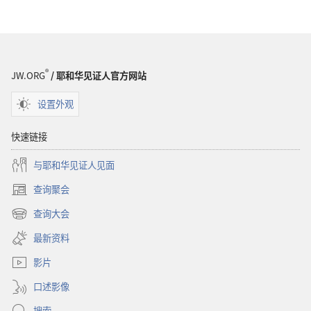
选
项
警
醒！
灾
®
JW.ORG
/ 耶和华见证人官方网站
难
当
设置外观
前
——
快速链接
如
与耶和华见证人见面
何
保
查询聚会
（打
全
开
查询大会
性
（打
新
命？
开
窗
最新资料
新
口）
窗
影片
口）
口述影像
搜索