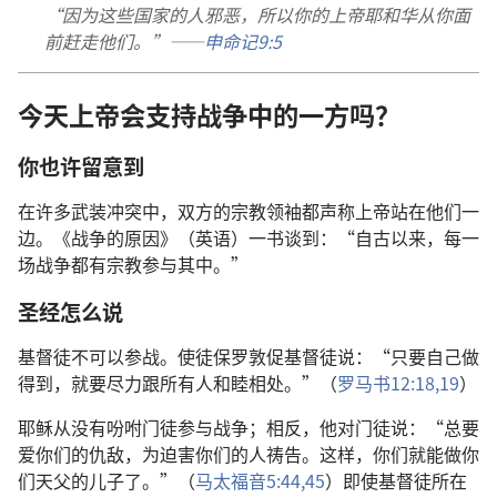
“因为这些国家的人邪恶，所以你的上帝耶和华从你面
前赶走他们。”——
申命记9:5
今天上帝会支持战争中的一方吗？
你也许留意到
在许多武装冲突中，双方的宗教领袖都声称上帝站在他们一
边。《战争的原因》（英语）一书谈到：“自古以来，每一
场战争都有宗教参与其中。”
圣经怎么说
基督徒不可以参战。使徒保罗敦促基督徒说：“只要自己做
得到，就要尽力跟所有人和睦相处。”（
罗马书12:18,19
）
耶稣从没有吩咐门徒参与战争；相反，他对门徒说：“总要
爱你们的仇敌，为迫害你们的人祷告。这样，你们就能做你
们天父的儿子了。”（
马太福音5:44,45
）即使基督徒所在