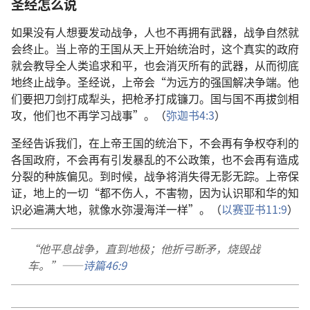
圣经怎么说
如果没有人想要发动战争，人也不再拥有武器，战争自然就
会终止。当上帝的王国从天上开始统治时，这个真实的政府
就会教导全人类追求和平，也会消灭所有的武器，从而彻底
地终止战争。圣经说，上帝会“为远方的强国解决争端。他
们要把刀剑打成犁头，把枪矛打成镰刀。国与国不再拔剑相
攻，他们也不再学习战事”。（
弥迦书4:3
）
圣经告诉我们，在上帝王国的统治下，不会再有争权夺利的
各国政府，不会再有引发暴乱的不公政策，也不会再有造成
分裂的种族偏见。到时候，战争将消失得无影无踪。上帝保
证，地上的一切“都不伤人，不害物，因为认识耶和华的知
识必遍满大地，就像水弥漫海洋一样”。（
以赛亚书11:9
）
“他平息战争，直到地极；他折弓断矛，烧毁战
车。”——
诗篇46:9