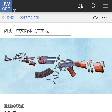
JW.ORG
登
录
更
搜
显
（打
改
索
示
警醒！ | 2017年第5期
开
网
JW.ORG
菜
新
站
单
阅读
窗
语
口）
言
圣经的观点