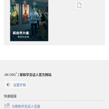
电
子
出
版
物
下
载
选
项
警
醒！
超
®
JW.ORG
/ 耶和华见证人官方网站
自
然
设置外观
力
量
快速链接
背
与耶和华见证人见面
后