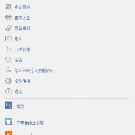
的
查询聚会
（打
真
开
查询大会
相
（打
新
开
窗
最新资料
新
口）
窗
影片
口）
口述影像
搜索
给专业医疗人员的资讯
全球传播
说明
捐款
（打
开
新
守望台线上书库
（打
窗
开
口）
®