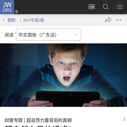
JW.ORG
登
录
更
搜
显
（打
改
索
示
警醒！ | 2017年第2期
开
网
JW.ORG
菜
新
站
单
阅读
窗
语
口）
言
封面专题 | 超自然力量背后的真相