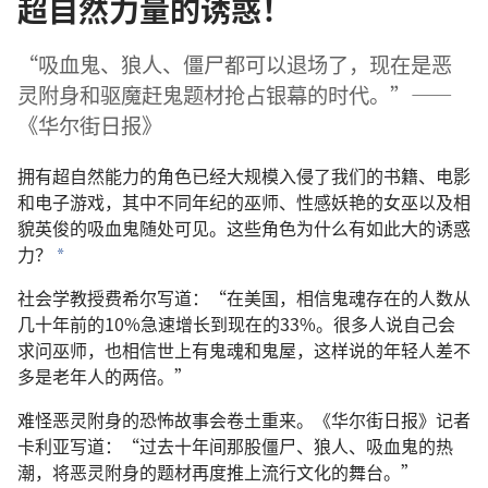
超自然力量的诱惑！
“吸血鬼、狼人、僵尸都可以退场了，现在是恶
灵附身和驱魔赶鬼题材抢占银幕的时代。”——
《华尔街日报》
拥有超自然能力的角色已经大规模入侵了我们的书籍、电影
和电子游戏，其中不同年纪的巫师、性感妖艳的女巫以及相
貌英俊的吸血鬼随处可见。这些角色为什么有如此大的诱惑
力？
a
社会学教授费希尔写道：“在美国，相信鬼魂存在的人数从
几十年前的10%急速增长到现在的33%。很多人说自己会
求问巫师，也相信世上有鬼魂和鬼屋，这样说的年轻人差不
多是老年人的两倍。”
难怪恶灵附身的恐怖故事会卷土重来。《华尔街日报》记者
卡利亚写道：“过去十年间那股僵尸、狼人、吸血鬼的热
潮，将恶灵附身的题材再度推上流行文化的舞台。”