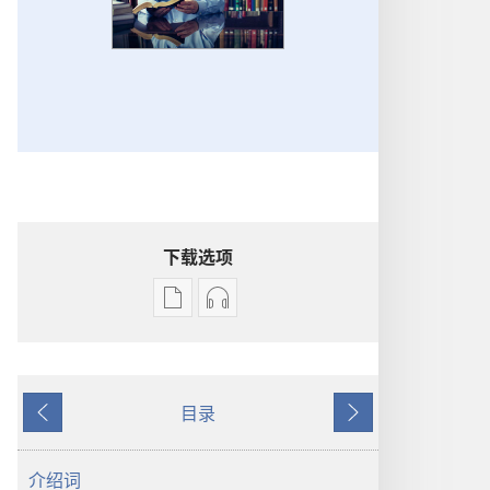
下载选项
电
录
子
音
出
下
版
载
目录
物
选
上
下
下
项
一
一
载
警
页
页
介绍词