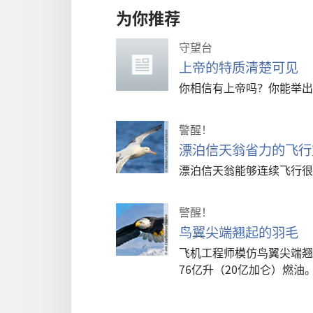
为你推荐
守望台
上帝的特质清楚可见
你相信有上帝吗？你能举出
警醒！
漂泊信天翁省力的飞行
漂泊信天翁能够连续飞行很
警醒！
鸟翼尖端翘起的羽毛
飞机工程师模仿鸟翼尖端翘
76亿升（20亿加仑）燃油