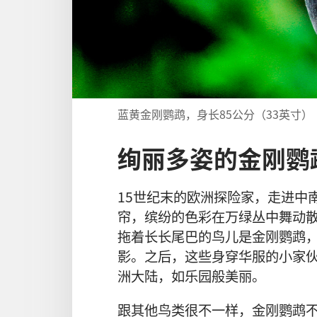
蓝黄金刚鹦鹉，身长85公分（33英寸）
绚丽多姿的金刚鹦
15世纪末的欧洲探险家，走进中
帘，缤纷的色彩在万绿丛中舞动
拖着长长尾巴的鸟儿是金刚鹦鹉
影。之后，这些身穿华服的小家
洲大陆，如乐园般美丽。
跟其他鸟类很不一样，金刚鹦鹉