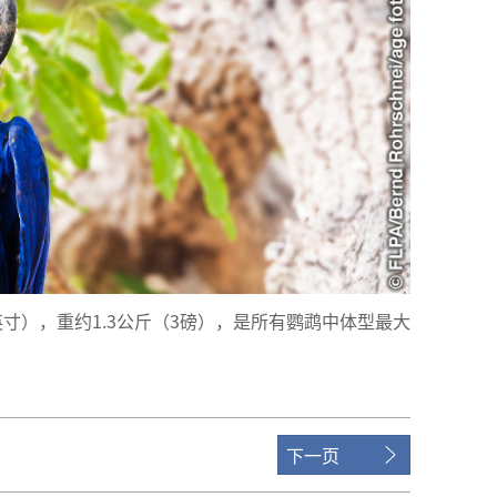
英寸），重约1.3公斤（3磅），是所有鹦鹉中体型最大
下一页