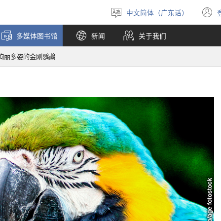
中文简体（广东话）
选
择
多媒体图书馆
新闻
关于我们
语
言
绚丽多姿的金刚鹦鹉