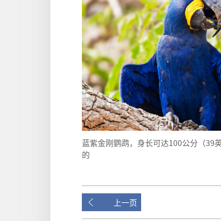
蓝紫金刚鹦鹉，身长可达100公分（39
的
上一页