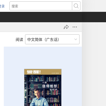
登录
（打
搜
开
索
新
窗
口）
阅读