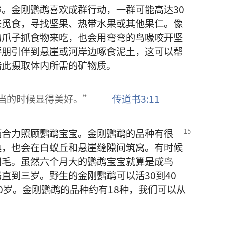
。金刚鹦鹉喜欢成群行动，一群可能高达30
来觅食，寻找坚果、热带水果或其他果仁。像
的爪子抓食物来吃，也会用弯弯的鸟喙咬开坚
呼朋引伴到悬崖或河岸边啄食泥土，这可以帮
借此摄取体内所需的矿物质。
当的时候显得美好。”——
传道书3:11
俩合力照顾鹦鹉宝宝。金刚鹦鹉的品种有很
巢，也会在白蚁丘和悬崖缝隙间筑窝。有时候
羽毛。虽然六个月大的鹦鹉宝宝就算是成鸟
直到三岁。野生的金刚鹦鹉可以活30到40
0岁。金刚鹦鹉的品种约有18种，我们可以从