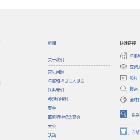
馆
新闻
快速链接
与耶
关于我们
查询
（打
常见问题
开
影片
与耶和华见证人见面
新
函
窗
搜索
联系我们
口）
参观伯特利
全球
聚会
捐款
耶稣牺牲纪念聚会
（打
开
大会
新
守望
（打
活动
窗