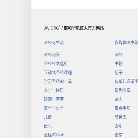
®
JW.ORG
/ 耶和华见证人官方网站
圣经与生活
多媒体图书
圣经问答
圣经
圣经经文选析
书籍
互动式圣经课程
册子
学习圣经的工具
传单和邀请
安宁与快乐
系列文章
婚姻与家庭
杂志
青年与少年
聚会手册
儿童
节目表
信心
索引
圣经与科学
指南