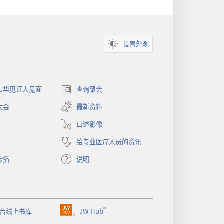
设置外观
和华见证人见面
查询聚会
（打
开
大会
最新资料
新
窗
口述影像
口）
给专业医疗人员的资讯
传播
说明
®
台线上书库
JW Hub
（打