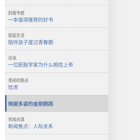
选
醒！
项
一
封面专题
警
本
一本值得推荐的好书
醒！
值
一
得
家庭生活
本
推
陪伴孩子度过青春期
值
荐
得
的
访谈
推
好
一位胚胎学家为什么相信上帝
荐
书
的
圣经的观点
好
忧虑
书
绚丽多姿的金刚鹦鹉
世闻点滴
新闻焦点：人际关系