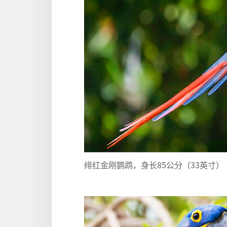
绯红金刚鹦鹉，身长85公分（33英寸）