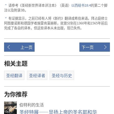
请参考《圣经新世界译本详注本》（英语）
以西结书18:4
的第二个脚
a
注以及附录3B。
有证据显示，之前已经有人将《新约》翻译成希伯来语。拜占庭修士
b
阿图曼诺斯和德国学者施雷肯富赫斯，就曾分别在1360年和1565年前后
完成了各自的译本，但这些译本从未出版，现已失传。
上一页
下一页
相关主题
圣经翻译
圣经译者
圣经与历史
为你推荐
伯特利的生活
圣经特展——显扬上帝的圣名耶和华