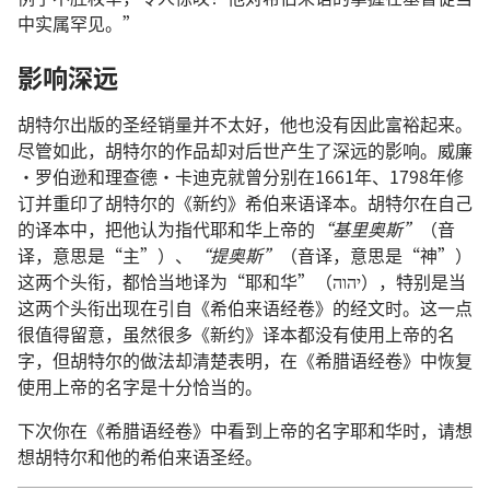
中实属罕见。”
影响深远
胡特尔出版的圣经销量并不太好，他也没有因此富裕起来。
尽管如此，胡特尔的作品却对后世产生了深远的影响。威廉
·罗伯逊和理查德·卡迪克就曾分别在1661年、1798年修
订并重印了胡特尔的《新约》希伯来语译本。胡特尔在自己
的译本中，把他认为指代耶和华上帝的
“基里奥斯”
（音
译，意思是“主”）、
“提奥斯”
（音译，意思是“神”）
这两个头衔，都恰当地译为“耶和华”（יהוה），特别是当
这两个头衔出现在引自《希伯来语经卷》的经文时。这一点
很值得留意，虽然很多《新约》译本都没有使用上帝的名
字，但胡特尔的做法却清楚表明，在《希腊语经卷》中恢复
使用上帝的名字是十分恰当的。
下次你在《希腊语经卷》中看到上帝的名字耶和华时，请想
想胡特尔和他的希伯来语圣经。