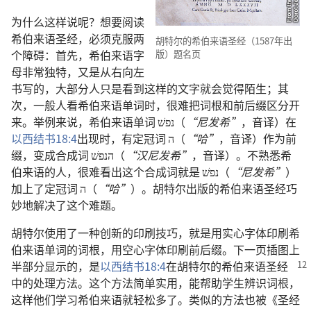
为什么这样说呢？想要阅读
希伯来语圣经，必须克服两
胡特尔的希伯来语圣经（1587年出
个障碍：首先，希伯来语字
版）题名页
母非常独特，又是从右向左
书写的，大部分人只是看到这样的文字就会觉得陌生；其
次，一般人看希伯来语单词时，很难把词根和前后缀区分开
来。举例来说，希伯来语单词 נפשׁ（
“尼发希”
，音译）在
以西结书18:4
出现时，有定冠词 ה（
“哈”
，音译）作为前
缀，变成合成词 הנפשׁ（
“汉尼发希”
，音译）。不熟悉希
伯来语的人，很难看出这个合成词就是 נפשׁ（
“尼发希”
）
加上了定冠词 ה（
“哈”
）。胡特尔出版的希伯来语圣经巧
妙地解决了这个难题。
胡特尔使用了一种创新的印刷技巧，就是用实心字体印刷希
伯来语单词的词根，用空心字体印刷前后缀。下一页插图上
半部分显示
的，是
以西结书18:4
在胡特尔的希伯来语圣经
中的处理方法。这个方法简单实用，能帮助学生辨识词根，
这样他们学习希伯来语就轻松多了。类似的方法也被《圣经