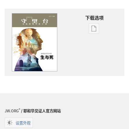
下载选项
电
子
出
版
物
下
载
选
项
守
望
台
®
JW.ORG
/ 耶和华见证人官方网站
值
得
设置外观
思