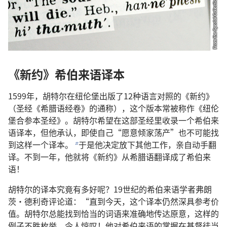
《新约》希伯来语译本
1599年，胡特尔在纽伦堡出版了12种语言对照的《新约》
（圣经《希腊语经卷》的通称），这个版本常被称作《纽伦
堡合参本圣经》。胡特尔希望在这部圣经里收录一个希伯来
语译本，但他承认，即使自己“愿意倾家荡产”也不可能找
到这样一个译本。
于是他决定放下其他工作，亲自动手翻
b
译。不到一年，他就将《新约》从希腊语翻译成了希伯来
语！
胡特尔的译本究竟有多好呢？19世纪的希伯来语学者弗朗
茨·德利奇评论道：“直到今天，这个译本仍然深具参考价
值。胡特尔总能找到恰当的词语来准确地传达原意，这样的
例子不胜枚举，令人惊叹！他对希伯来语的掌握在基督徒当