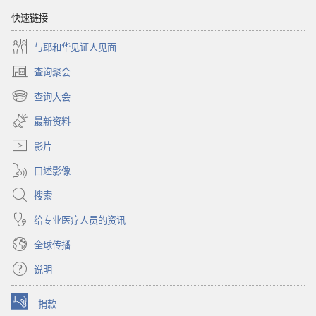
考
快速链接
的
与耶和华见证人见面
问
题
查询聚会
（打
——
开
查询大会
生
（打
新
与
开
窗
最新资料
新
口）
死
窗
影片
口）
口述影像
搜索
给专业医疗人员的资讯
全球传播
说明
捐款
（打