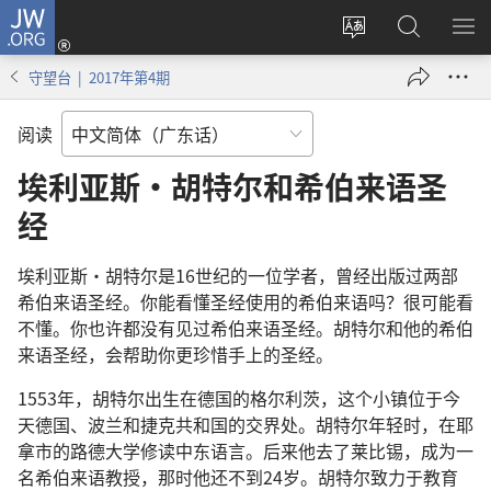
JW.ORG
登
录
更
搜
显
（打
改
索
示
守望台 | 2017年第4期
开
网
JW.ORG
菜
新
站
单
阅读
窗
语
口）
言
埃利亚斯·胡特尔和希伯来语圣
经
埃利亚斯·胡特尔是16世纪的一位学者，曾经出版过两部
希伯来语圣经。你能看懂圣经使用的希伯来语吗？很可能看
不懂。你也许都没有见过希伯来语圣经。胡特尔和他的希伯
来语圣经，会帮助你更珍惜手上的圣经。
1553年，胡特尔出生在德国的格尔利茨，这个小镇位于今
天德国、波兰和捷克共和国的交界处。胡特尔年轻时，在耶
拿市的路德大学修读中东语言。后来他去了莱比锡，成为一
名希伯来语教授，那时他还不到24岁。胡特尔致力于教育