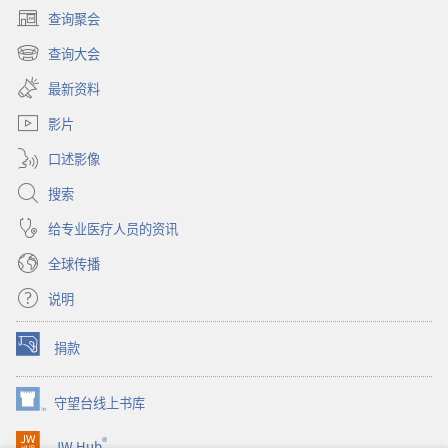
月
查询聚会
（打
开
查询大会
（打
新
开
窗
最新资料
新
口）
窗
影片
口）
口述影像
搜索
给专业医疗人员的资讯
全球传播
说明
捐款
（打
开
新
守望台线上书库
（打
窗
开
口）
®
JW Hub