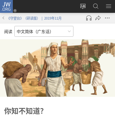
JW.ORG
登
录
更
搜
显
（打
改
索
示
《守望台》（研读版） | 2019年11月
开
网
JW.ORG
菜
新
站
单
阅读
窗
语
口）
言
你知不知道？