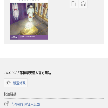
电
录
子
音
出
下
版
载
物
选
下
项
载
《守
选
望
项
台》
《守
（研
望
读
台》
版）
®
JW.ORG
/ 耶和华见证人官方网站
（研
2019
读
年
设置外观
版）
11
2019
月
快速链接
年
与耶和华见证人见面
11