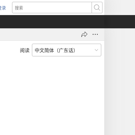
登录
（打
搜
开
索
新
窗
口）
阅读