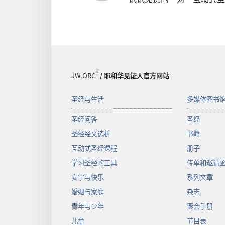
®
JW.ORG
/ 耶和华见证人官方网站
圣经与生活
多媒体图书
圣经问答
圣经
圣经经文选析
书籍
互动式圣经课程
册子
学习圣经的工具
传单和邀请
安宁与快乐
系列文章
婚姻与家庭
杂志
青年与少年
聚会手册
儿童
节目表