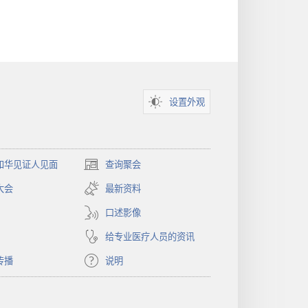
设置外观
和华见证人见面
查询聚会
（打
开
大会
最新资料
新
窗
口述影像
口）
给专业医疗人员的资讯
传播
说明