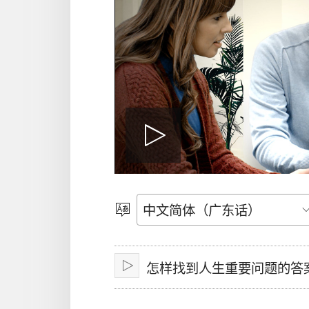
播
放
选
择
语
影
怎样找到人生重要问题的答
言
播
放
片