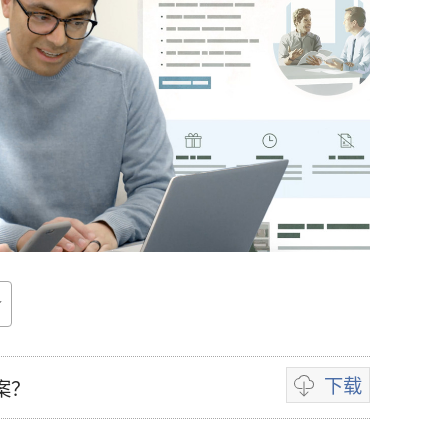
下载
案？
录
像