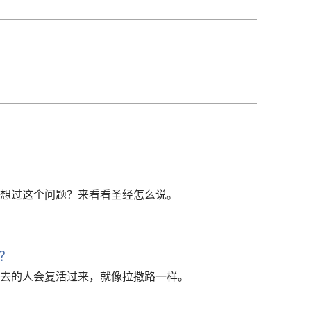
下
载
选
项
想过这个问题？来看看圣经怎么说。
？
去的人会复活过来，就像拉撒路一样。