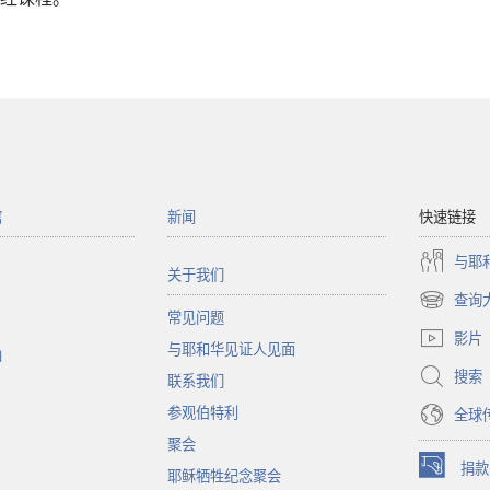
馆
新闻
快速链接
与耶
关于我们
查询
（打
常见问题
开
影片
与耶和华见证人见面
新
函
窗
搜索
联系我们
口）
参观伯特利
全球
聚会
捐款
耶稣牺牲纪念聚会
（打