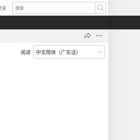
登录
（打
搜
开
索
新
窗
口）
阅读