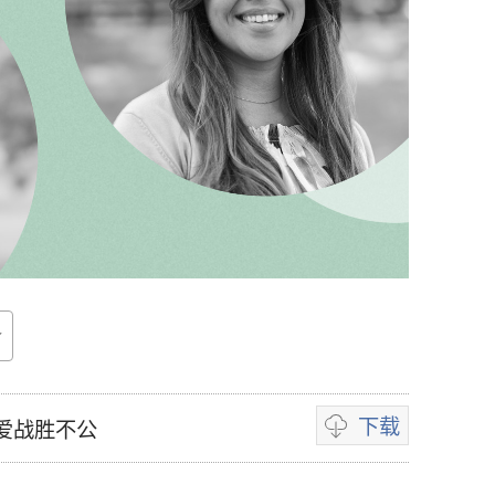
下载
爱战胜不公
录
像