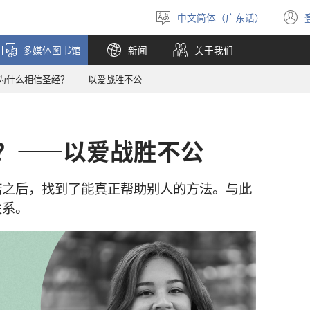
中文简体（广东话）
选
择
多媒体图书馆
新闻
关于我们
语
言
为什么相信圣经？——以爱战胜不公
？——以爱战胜不公
诺之后，找到了能真正帮助别人的方法。与此
关系。