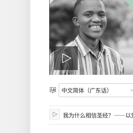
播
放
选
择
语
影
我为什么相信圣经？——以
言
播
放
片