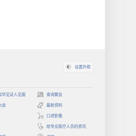
设置外观
和华见证人见面
查询聚会
（打
开
大会
最新资料
新
窗
口述影像
口）
给专业医疗人员的资讯