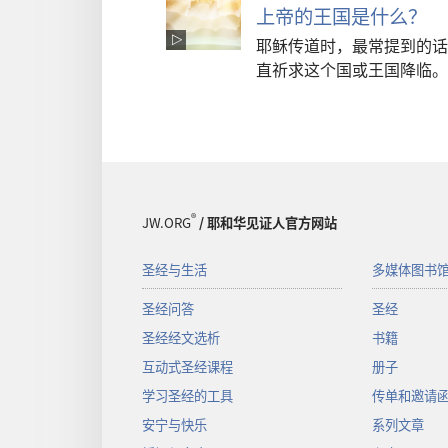
上帝的王国是什么？
耶稣传道时，最常提到的话
直祈求这个国或王国降临。
®
JW.ORG
/ 耶和华见证人官方网站
圣经与生活
多媒体图书
圣经问答
圣经
圣经经文选析
书籍
互动式圣经课程
册子
学习圣经的工具
传单和邀请
安宁与快乐
系列文章