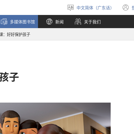
中文简体（广东话）
选
择
多媒体图书馆
新闻
关于我们
语
言
7课：好好保护孩子
护孩子