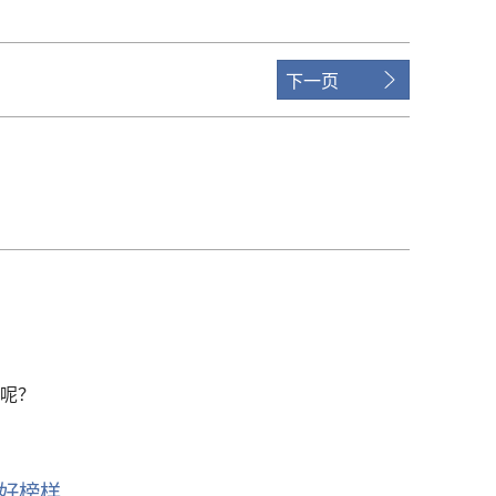
下
载
选
下一页
项
呢？
好榜样