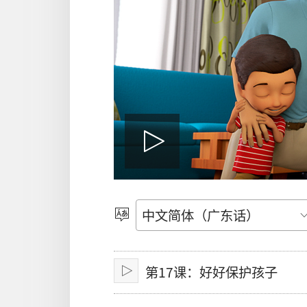
播
放
选
择
语
影
第17课：好好保护孩子
言
播
放