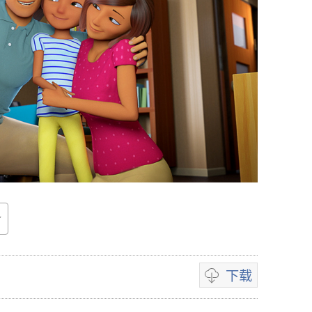
下载
录
像