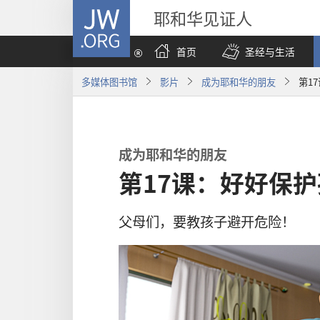
JW.ORG
耶和华见证人
首页
圣经与生活
多媒体图书馆
影片
成为耶和华的朋友
第1
成为耶和华的朋友
第17课：好好保
父母们，要教孩子避开危险！