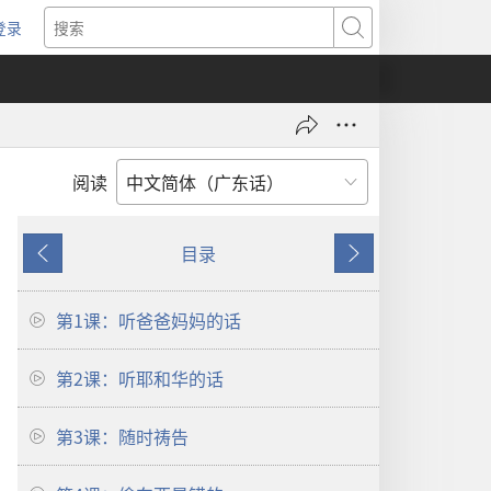
登录
（打
搜
开
索
新
窗
口）
阅读
目录
上
下
一
一
页
页
第1课：听爸爸妈妈的话
第2课：听耶和华的话
第3课：随时祷告