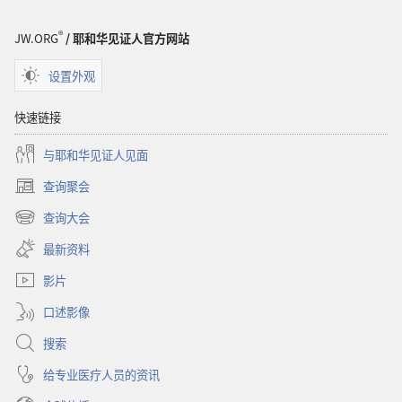
短
片
®
JW.ORG
/ 耶和华见证人官方网站
设置外观
快速链接
与耶和华见证人见面
查询聚会
（打
开
查询大会
（打
新
开
窗
最新资料
新
口）
窗
影片
口）
口述影像
搜索
给专业医疗人员的资讯