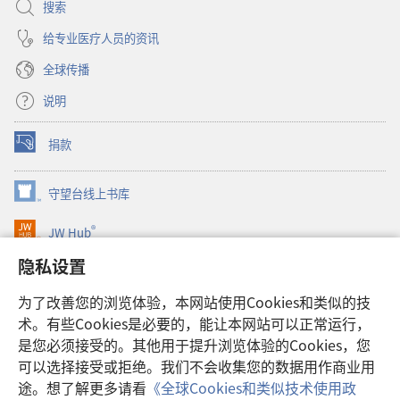
搜索
给专业医疗人员的资讯
全球传播
说明
捐款
（打
开
新
守望台线上书库
（打
窗
开
口）
®
JW Hub
新
（打
窗
开
隐私设置
口）
JW Library®
新
窗
为了改善您的浏览体验，本网站使用Cookies和类似的技
口）
Watchtower Library
术。有些Cookies是必要的，能让本网站可以正常运行，
是您必须接受的。其他用于提升浏览体验的Cookies，您
可以选择接受或拒绝。我们不会收集您的数据用作商业用
途。想了解更多请看
《全球Cookies和类似技术使用政