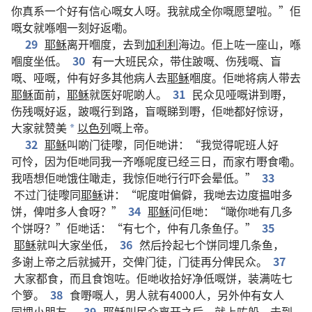
你
真系
一
个
好
有
信心
嘅
女人
呀
。
我
就
成全
你
嘅
愿望
啦
。”
佢
嘅
女
就
喺
嗰
一刻
好返
嘞
。
29
耶稣
离开
嗰度
，
去
到
加利利
海边
。
佢
上
咗
一
座
山
，
喺
嗰度
坐
低
。
30
有
一
大
班
民众
，
带
住
跛
嘅
、
伤残
嘅
、
盲
嘅
、
哑
嘅
，
仲有
好
多
其他
病人
去
耶稣
嗰度
。
佢哋
将
病人
带去
耶稣
面前
，
耶稣
就
医好
呢啲
人
。
31
民众
见
哑
嘅
讲
到
嘢
，
伤残
嘅
好返
，
跛
嘅
行
到
路
，
盲
嘅
睇
到
嘢
，
佢哋
都
好
惊讶
，
大家
就
赞美
以色列
嘅
上帝
。
*
32
耶稣
叫
啲
门徒
嚟
，
同
佢哋
讲
：“
我
觉得
呢
班
人
好
可怜
，
因为
佢哋
同
我
一齐
喺
呢度
已经
三
日
，
而家
冇
嘢食
嘞
。
我
唔
想
佢哋
饿
住
噉
走
，
我
惊
佢哋
行
行
吓
会
晕
低
。”
33
不过
门徒
嚟
同
耶稣
讲
：“
呢度
咁
偏僻
，
我哋
去
边度
揾
咁
多
饼
，
俾
咁
多
人
食
呀
？”
34
耶稣
问
佢哋
：“
噉
你哋
有
几多
个
饼
呀
？”
佢哋
话
：“
有
七
个
，
仲有
几
条
鱼
仔
。”
35
耶稣
就
叫
大家
坐
低
，
36
然后
拎
起
七
个
饼
同埋
几
条
鱼
，
多谢
上帝
之后
就
搣
开
，
交
俾
门徒
，
门徒
再
分
俾
民众
。
37
大家
都
食
，
而且
食
饱
咗
。
佢哋
收拾
好
净
低
嘅
饼
，
装满
咗
七
个
箩
。
38
食
嘢
嘅
人
，
男人
就
有
4000
人
，
另外
仲有
女人
同埋
小朋友
。
39
耶稣
叫
民众
离开
之后
，
就
上
咗
船
，
去
到