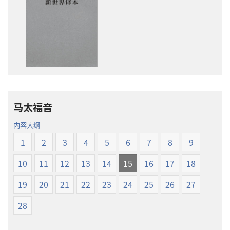
子
音
出
下
版
载
物
选
下
项
载
圣
选
经
项
新
马太福音
圣
世
经
界
内容大纲
新
译
1
2
3
4
5
6
7
8
9
世
本
界
10
11
12
13
14
15
16
17
18
译
本
19
20
21
22
23
24
25
26
27
28