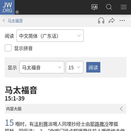
JW.ORG
登
录
更
搜
显
（打
改
索
示
马太福音
开
网
JW.ORG
菜
新
站
单
阅读
窗
语
口）
言
显示拼音
章
显示
圣
经
经
马太福音
卷
15:1-39
内容大纲
15
嗰时
，
有
法利赛
派
嘅
人
同埋
抄经士
由
耶路撒冷
嚟
揾
耶稣
，
同
佢
讲
：
2
“
你
啲
门徒
点解
唔
跟住
前人
嘅
传统
去
做