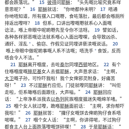
都
会
跌
落
坑
。”
15
彼得
问
耶稣
：“
头先
嘅
比喻
究竟
系
咩
意思
呢
？”
16
耶稣
就
话
：“
你哋
都
仲
未
明
？
17
唔通
你哋
唔
知道
，
所有
摆
入口
嘅
嘢
，
食
咗
落
肚
，
最后
都
会
喺
厕所
排
返
出嚟
咩
？
18
但系
，
口
讲
出嚟
嘅
嘢
就系
心
入面
嘅
谂法
，
喺
上帝
眼中
呢啲
嘢
先至
令
你
不洁
呀
。
19
譬如
话
，
各种各样
邪恶
嘅
谂法
就系
喺
心
入面
出嚟
㗎
，
会
导致
凶杀
、
通奸
、
淫乱
、
偷窃
、
作
假见证
同埋
讲
亵渎
嘅
说话
。
20
*
喺
上帝
眼中
做
呢啲
事
嘅
人
系
不洁
嘅
；
唔
洗手
食饭
，
反而
*
唔会
令人
不洁
。”
21
耶稣
离开
嗰度
，
去
咗
泰尔
同埋
西顿
地区
。
22
有
个
住
喺
嗰度
嘅
腓尼基
女人
去
揾
耶稣
，
大声
恳求
话
：“
主
啊
，
大卫
嘅
子孙
，
可怜
吓
我
啦
！
我
个
女
俾
邪灵
附身
，
好
痛苦
呀
！”
23
不过
耶稣
冇
应
佢
。
门徒
就
嚟
同
耶稣
讲
：“
叫
佢
走
啦
，
佢
系
噉
喺
后面
跟住
，
大声
嗌
。”
24
耶稣
回应
话
：“
上帝
净系
派
我
去
以色列
民族
嗰度
揾
迷失
嘅
绵羊
啫
。”
25
嗰个
女人
就
过嚟
，
跪
喺
耶稣
面前
话
：“
主
啊
，
求
你
帮
吓
我
啦
！”
26
耶稣
就
答
：“
攞
仔女
嘅
饼
去
俾
啲
狗
仔
食
系
唔
啱
㗎
。”
27
嗰个
女人
话
：“
主
啊
，
你
讲
得
啱
，
不过
狗
仔
都
食
主人
台
上面
跌
落嚟
嘅
饼
碎
㗎
！”
28
于是
耶稣
话
：“