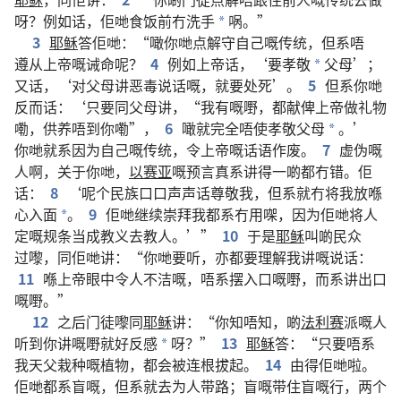
呀
？
例如
话
，
佢哋
食饭
前
冇
洗手
㖞
。”
*
3
耶稣
答
佢哋
：“
噉
你哋
点解
守
自己
嘅
传统
，
但系
唔
遵从
上帝
嘅
诫命
呢
？
4
例如
上帝
话
，‘
要
孝敬
父母
’；
*
又
话
，‘
对
父母
讲
恶毒
说话
嘅
，
就要
处死
’。
5
但系
你哋
反而
话
：‘
只要
同
父母
讲
，“
我
有
嘅
嘢
，
都
献
俾
上帝
做
礼物
嘞
，
供养
唔
到
你
嘞
”，
6
噉
就
完全
唔使
孝敬
父母
。’
*
你哋
就系
因为
自己
嘅
传统
，
令
上帝
嘅
话语
作废
。
7
虚伪
嘅
人
啊
，
关于
你哋
，
以赛亚
嘅
预言
真系
讲
得
一啲
都
冇
错
。
佢
话
：
8
‘
呢个
民族
口口声声
话
尊敬
我
，
但系
就
冇
将
我
放
喺
心
入面
。
9
佢哋
继续
崇拜
我
都
系
冇
用
㗎
，
因为
佢哋
将
人
*
定
嘅
规条
当
成
教义
去
教
人
。’”
10
于是
耶稣
叫
啲
民众
过嚟
，
同
佢哋
讲
：“
你哋
要
听
，
亦
都
要
理解
我
讲
嘅
说话
：
11
喺
上帝
眼中
令人
不洁
嘅
，
唔系
摆
入口
嘅
嘢
，
而
系
讲
出口
嘅
嘢
。”
12
之后
门徒
嚟
同
耶稣
讲
：“
你
知
唔
知
，
啲
法利赛
派
嘅
人
听
到
你
讲
嘅
嘢
就
好
反感
呀
？”
13
耶稣
答
：“
只要
唔系
*
我
天父
栽种
嘅
植物
，
都
会
被
连根拔起
。
14
由得
佢哋
啦
。
佢哋
都
系
盲
嘅
，
但系
就
去
为人
带路
；
盲
嘅
带
住
盲
嘅
行
，
两
个