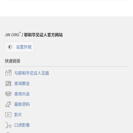
®
JW.ORG
/ 耶和华见证人官方网站
设置外观
快速链接
与耶和华见证人见面
查询聚会
（打
开
查询大会
（打
新
开
窗
最新资料
新
口）
窗
影片
口）
口述影像