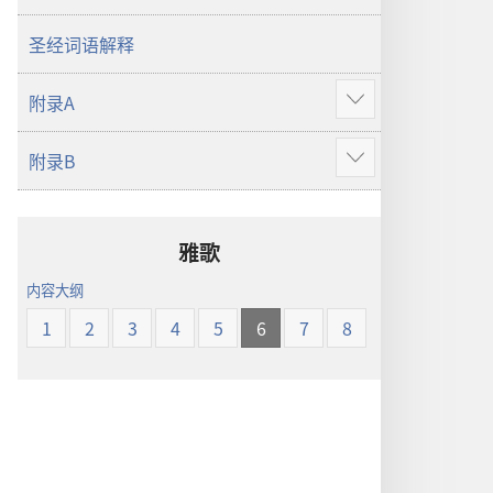
译
本
圣经词语解释
附录A
显
示
附录B
更
显
多
示
更
多
雅歌
内容大纲
1
2
3
4
5
6
7
8