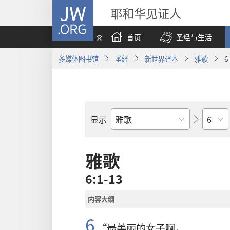
JW.ORG
耶和华见证人
首页
圣经与生活
多媒体图书馆
圣经
新世界译本
雅歌
6
章
显示
圣
经
经
雅歌
卷
6:1-13
内容大纲
6
“最美丽的女子啊，