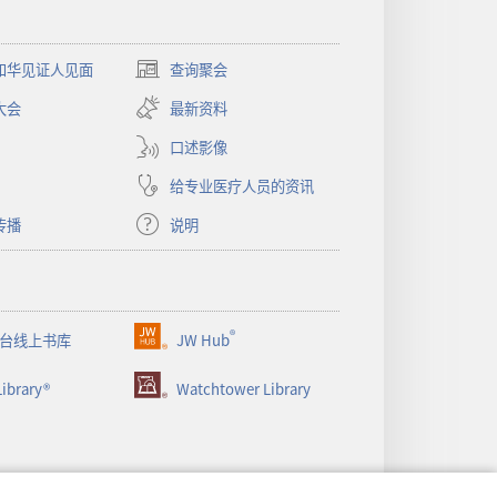
和华见证人见面
查询聚会
（打
开
大会
最新资料
新
窗
口述影像
口）
给专业医疗人员的资讯
传播
说明
®
台线上书库
JW Hub
（打
开
ibrary®
Watchtower Library
新
窗
口）