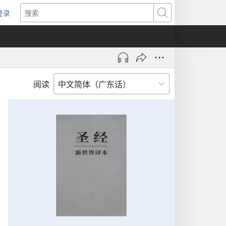
登录
（打
搜
开
索
新
窗
口）
阅读