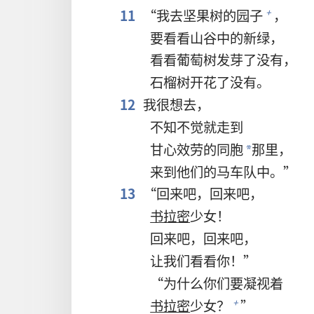
11
“我去坚果树的园子
，
+
要看看山谷中的新绿，
看看葡萄树发芽了没有，
石榴树开花了没有。
12
我很想去，
不知不觉就走到
甘心效劳的同胞
那里，
*
来到他们的马车队中。”
13
“回来吧，回来吧，
书拉密
少女！
回来吧，回来吧，
让我们看看你！”
“为什么你们要凝视着
书拉密
少女？
”
+