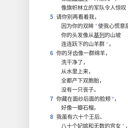
像旗帜林立的军队令人惊叹
5
请你别再看着我，
因为你的双眸
使我心慌意
+
你的头发像从
基列
的山坡
连连跃下的山羊群
。
+
6
你的牙齿像一群绵羊，
洗干净了，
从水里上来，
全都产下双胞胎，
没有一只丧子。
7
你藏在面纱后面的脸颊
，
*
好像一瓣石榴。
8
我虽有六十个王后、
八十个妃嫔和无数的宫女
+