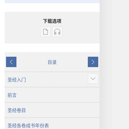
下载选项
电
录
子
音
出
下
版
载
目录
物
选
上
下
下
项
一
一
载
圣
页
页
圣经入门
显
选
经
示
项
新
前言
更
圣
世
多
经
界
圣经卷目
新
译
世
本
界
圣经各卷成书年份表