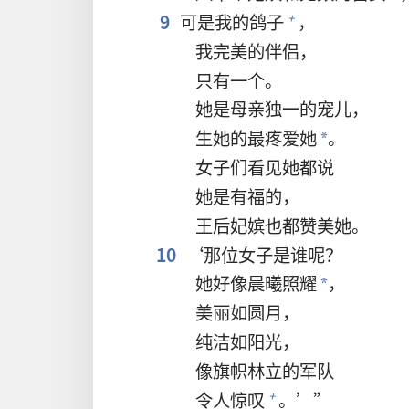
9
可是我的鸽子
，
+
我完美的伴侣，
只有一个。
她是母亲独一的宠儿，
生她的最疼爱她
。
*
女子们看见她都说
她是有福的，
王后妃嫔也都赞美她。
10
‘那位女子是谁呢？
她好像晨曦照耀
，
*
美丽如圆月，
纯洁如阳光，
像旗帜林立的军队
令人惊叹
。’”
+