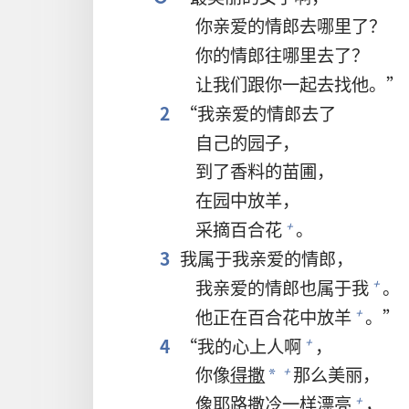
你亲爱的情郎去哪里了？
你的情郎往哪里去了？
让我们跟你一起去找他。”
2
“我亲爱的情郎去了
自己的园子，
到了香料的苗圃，
在园中放羊，
采摘百合花
。
+
3
我属于我亲爱的情郎，
我亲爱的情郎也属于我
。
+
他正在百合花中放羊
。”
+
4
“我的心上人啊
，
+
你像
得撒
那么美丽，
+
*
像
耶路撒冷
一样漂亮
，
+