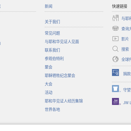
馆
新闻
快速链接
与耶
关于我们
查询
（打
常见问题
开
影片
与耶和华见证人见面
新
函
窗
搜索
联系我们
口）
参观伯特利
全球
聚会
捐款
耶稣牺牲纪念聚会
（打
开
大会
新
守望
（打
活动
窗
开
口）
耶和华见证人经历集锦
JW L
新
窗
世界各地
口）
音