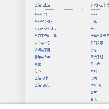
圣经与生活
多媒体图书
圣经问答
圣经
圣经经文选析
书籍
互动式圣经课程
册子
学习圣经的工具
传单和邀请
安宁与快乐
系列文章
婚姻与家庭
杂志
青年与少年
聚会手册
儿童
节目表
信心
索引
圣经与科学
指南
圣经与历史
JW电视
影片
音乐
圣经戏剧录