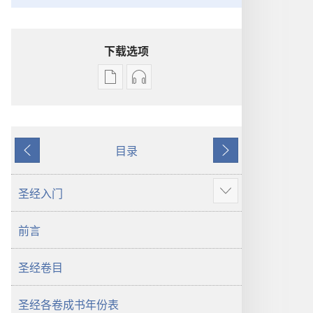
下载选项
电
录
子
音
出
下
版
载
目录
物
选
上
下
下
项
一
一
载
圣
页
页
圣经入门
显
选
经
示
项
新
前言
更
圣
世
多
经
界
圣经卷目
新
译
世
本
界
圣经各卷成书年份表