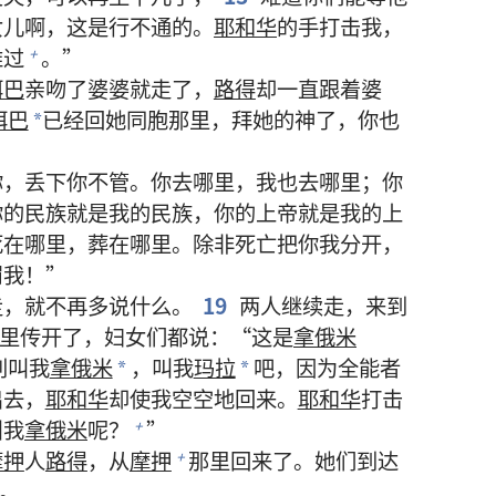
女儿啊，这是行不通的。
耶和华
的手打击我，
难过
。”
+
珥巴
亲吻了婆婆就走了，
路得
却一直跟着婆
珥巴
已经回她同胞那里，拜她的神了，你也
*
你，丢下你不管。你去哪里，我也去哪里；你
你的民族就是我的民族，你的上帝就是我的上
死在哪里，葬在哪里。除非死亡把你我分开，
罚我！”
走，就不再多说什么。
19
两人继续走，来到
里传开了，妇女们都说：“这是
拿俄米
别叫我
拿俄米
，叫我
玛拉
吧，因为全能者
*
*
出去，
耶和华
却使我空空地回来。
耶和华
打击
叫我
拿俄米
呢？
”
+
摩押
人
路得
，从
摩押
那里回来了。她们到达
+
。