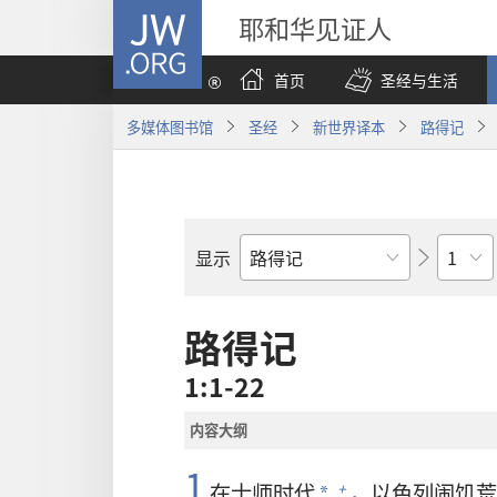
JW.ORG
耶和华见证人
首页
圣经与生活
多媒体图书馆
圣经
新世界译本
路得记
章
显示
圣
经
经
路得记
卷
1:1-22
内容大纲
1
在士师时代
，
以色列
闹饥荒
+
*