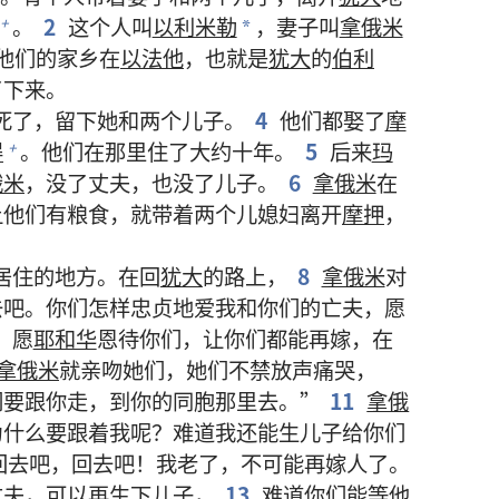
。
2
这个人叫
以利米勒
，妻子叫
拿俄米
+
*
他们的家乡在
以法他
，也就是
犹大
的
伯利
了下来。
死了，留下她和两个儿子。
4
他们都娶了
摩
得
。他们在那里住了大约十年。
5
后来
玛
+
俄米
，没了丈夫，也没了儿子。
6
拿俄米
在
让他们有粮食，就带着两个儿媳妇离开
摩押
，
居住的地方。在回
犹大
的路上，
8
拿俄米
对
去吧。你们怎样忠贞地爱我和你们的亡夫，愿
9
愿
耶和华
恩待你们，让你们都能再嫁，在
拿俄米
就亲吻她们，她们不禁放声痛哭，
们要跟你走，到你的同胞那里去。”
11
拿俄
为什么要跟着我呢？难道我还能生儿子给你们
回去吧，回去吧！我老了，不可能再嫁人了。
丈夫，可以再生下儿子，
13
难道你们能等他