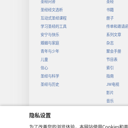
圣经问答
圣经
圣经经文选析
书籍
互动式圣经课程
册子
学习圣经的工具
传单和邀请
安宁与快乐
系列文章
婚姻与家庭
杂志
青年与少年
聚会手册
儿童
节目表
信心
索引
圣经与科学
指南
圣经与历史
JW电视
影片
音乐
圣经戏剧录
隐私设置
圣经有声剧
为了改善您的浏览体验，本网站使用Cookies