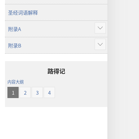
译
本
圣经词语解释
附录A
显
示
附录B
更
显
多
示
更
多
路得记
内容大纲
1
2
3
4