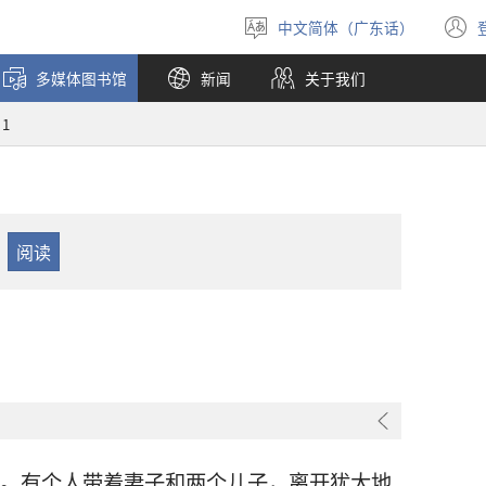
中文简体（广东话）
选
择
多媒体图书馆
新闻
关于我们
语
言
1
。有个人带着妻子和两个儿子，离开
犹大
地