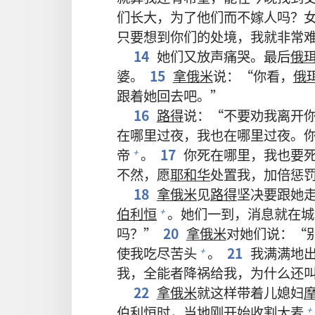
们长大，为了他们而不嫁人吗？
只要想到你们的处境，我就非常
14
她们又放声痛哭。最后
俄
婆。
15
拿俄米
说：“你看，
俄
跟着她回去吧。”
16
路得
说：“不要劝我离开
在哪里过夜，我也在哪里过夜。
帝
。
17
你死在哪里，我也要
+
不然，愿
耶和华
处置我，加倍惩
18
拿俄米
见
路得
坚决要跟她
伯利恒
。她们一到，消息就在城
+
吗？”
20
拿俄米
对她们说：“
使我吃尽苦头
。
21
我满满地
+
我，全能者降祸给我，为什么还
22
拿俄米
就这样带着儿媳妇
伯利恒
时，当地刚开始收割大麦
+