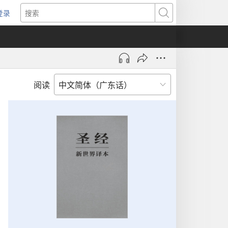
登录
（打
搜
开
索
新
窗
口）
阅读