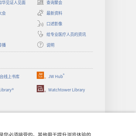
和华见证人见面
查询聚会
（打
开
大会
最新资料
新
窗
口述影像
口）
给专业医疗人员的资讯
传播
说明
®
台线上书库
JW Hub
（打
开
ibrary®
Watchtower Library
新
窗
口）
行，是您必须接受的。其他用于提升浏览体验的