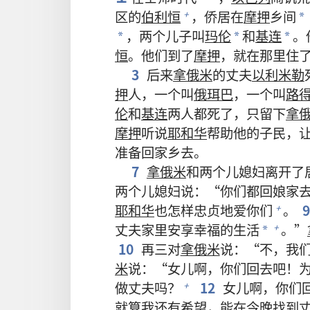
区的
伯利恒
，侨居在
摩押
乡间
+
*
，两个儿子叫
玛伦
和
基连
。
*
*
*
恒
。他们到了
摩押
，就在那里住
3
后来
拿俄米
的丈夫
以利米勒
押
人，一个叫
俄珥巴
，一个叫
路
伦
和
基连
两人都死了，只留下
拿
摩押
听说
耶和华
帮助他的子民，
准备回家乡去。
7
拿俄米
和两个儿媳妇离开了
两个儿媳妇说：“你们都回娘家
耶和华
也怎样忠贞地爱你们
。
+
丈夫家里安享幸福的生活
。”
+
*
10
再三对
拿俄米
说：“不，我
米
说：“女儿啊，你们回去吧！
做丈夫吗？
12
女儿啊，你们
+
就算我还有希望，能在今晚找到