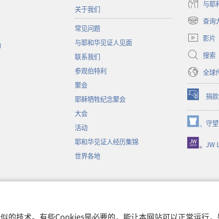
与耶
关于我们
查询
（打
常见问题
开
影片
与耶和华见证人见面
新
函
窗
搜索
联系我们
口）
参观伯特利
全球
聚会
捐款
耶稣牺牲纪念聚会
（打
开
大会
新
守望
（打
活动
窗
开
口）
耶和华见证人经历集锦
JW L
新
窗
世界各地
口）
音
和类似的技术。有些Cookies是必要的，能让本网站可以正常运