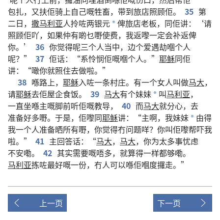
包扎
，
又
扶
佢
骑上
自己
嘅
牲畜
，
带
到
旅店
照顾
佢
。
35
第
二
日
，
撒马利亚
人
拎
咗
两
银元
俾
旅店
老板
，
同
佢
讲
：‘
请
*
照顾
佢
吖
，
如果
仲
有啲
乜嘢
使
费
，
我
返嚟
一定
会
补
返
俾
你
。’
36
你
觉得
呢
三
个
人
当中
，
边个
爱
遇劫
嗰个
人
呢
？”
37
佢
话
：“
系
怜悯
佢
嘅
嗰个
人
。”
耶稣
同
佢
讲
：“
噉
你
就
照
住
去
做
啦
。”
38
喺
路上
，
耶稣
入
咗
一
条
村庄
。
有
一
个
女人
叫
做
马大
，
请
耶稣
去
佢
屋企
食饭
。
39
马大
有
个
妹妹
叫
马利亚
，
*
一直
坐
喺
主
嘅
脚
前
听
佢
嘅
教导
，
40
而
马大
就
分心
，
去
准备
好
多
嘢
。
于是
，
佢
嚟
同
耶稣
讲
：“
主
啊
，
我
妹妹
由得
*
我
一
个
人
准备
晒
所有
嘢
，
你
觉得
冇
问题
咩
？
你
叫
佢
嚟
帮
吓
我
啦
。”
41
主
回答
话
：“
马大
，
马大
，
你
为
太
多
事
忧虑
不安
嘞
。
42
其实
需要
嘅
唔
多
，
就算
得
一样
都
够
嘞
。
马利亚
拣
咗
最好
嘅
一
份
，
冇
人
可以
喺
佢
嗰度
攞
走
。”
上一页
下一页