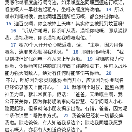
我
喺
你哋
嗰度
施行
嘅
奇迹
，
如果
喺
泰尔
同埋
西顿
施行
嘅
话
，
嗰度
嘅
人
一早
就
着起
粗布
，
坐
喺
灰
嗰度
悔改
嘞
。
14
所以
喺
审判
嘅
时候
，
泰尔
同埋
西顿
所
经历
嘅
，
都
会
好过
你哋
。
15
迦百农
啊
，
你
会
被
捧
上
天
咩
？
其实
你
会
被
贬
到
坟墓
呀
！
16
“
听从
你哋
嘅
，
即系
听从
我
。
漠视
你哋
嘅
，
即系
漠视
我
。
漠视
我
嘅
，
即系
漠视
派
我
嚟
嘅
嗰位
。”
17
嗰
70
个
人
开开心心
噉
返嚟
，
话
：“
主
啊
，
因为
用
你
嘅
名
，
连
邪灵
都
顺服
我哋
呀
。”
18
耶稣
同
佢哋
讲
：“
我
见
到
撒但
好似
闪电
一样
从
天上
坠落
嘞
。
19
我
赐
咗
权力
俾
你哋
，
令
你哋
可以
将
啲
蛇
同埋
蝎子
践踏
喺
脚下
，
仲
可以
战胜
能力
强大
嘅
敌人
，
绝对
冇
任何
嘢
能够
伤害
你哋
。
20
不过
，
唔好
因为
邪灵
顺服
你哋
而
开心
，
应该
因为
你哋
嘅
名
已经
记录
喺
天上
而
开心
。”
21
就
喺
嗰个
时候
，
耶稣
充满
神圣
力量
，
就
非常
喜乐
，
佢
话
：“
爸爸
，
天地
嘅
主
啊
，
我
公开
赞美
你
，
因为
你
将
呢啲
事
向
有
智慧
、
有
学问
嘅
人
小心
隐藏
起嚟
，
但系
就
向
小朋友
揭示
出嚟
。
冇
错
，
爸爸
，
因为
呢
个
系
你
钟意
嘅
做事
方式
。
22
我
爸爸
已经
将
一切
都
交
俾
*
我
嘞
。
除
咗
爸爸
，
冇
人
知道
我
系
边个
；
除
咗
我
同埋
我
愿意
启示
嘅
人
，
亦
都
冇
人
知道
爸爸
系
边个
。”