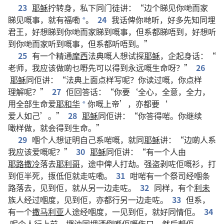
23
耶稣
拧转身
，
私下
同
门徒
讲
：“
边个
睇见
你哋
而家
睇见
嘅
事
，
就
有
福
嘞
。
24
我
话俾
你哋
听
，
好
多
先知
同埋
*
君王
，
好
想
睇
到
你哋
而家
睇
到
嘅
事
，
但系
都
睇
唔
到
，
好
想
听
到
你哋
而家
听
到
嘅
事
，
但系
都
听
唔
到
。”
25
有
一
个
精通
摩西
法典
嘅
人
想
试探
耶稣
，
企
起
身
话
：“
老师
，
我
应该
做
啲
乜嘢
先
可以
得到
永远
嘅
生命
呀
？”
26
耶稣
同
佢
讲
：“
法典
上面
点样
写
呢
？
你
读
过
嘅
，
你
点样
理解
呢
？”
27
佢
回答
话
：“
你
要
‘
全心
，
全意
，
全力
，
用
全部
生命
爱
耶和华
你
嘅
上帝
’，
亦
都
要
‘
*
爱人如己
’。”
28
耶稣
同
佢
讲
：“
你
答
得
啱
。
你
继续
噉样
做
，
就
会
得到
生命
。”
29
嗰个
人
想
证明
自己
系
啱
嘅
，
就
同
耶稣
讲
：“
边啲
人
系
我
应该
爱
嘅
呢
？”
30
耶稣
同
佢
讲
：“
有
一
个
人
由
耶路撒冷
落去
耶利哥
，
途中
俾
人
打劫
。
强盗
剥
咗
佢
嘅
衫
，
打
到
佢
半死
，
揼
低
佢
就
走
咗
嘞
。
31
咁啱
有
一
个
祭司
经
嗰
条
路
落去
，
见
到
佢
，
就
从
另
一
边
走
咗
。
32
同样
，
有
个
利未
族人
经过
嗰度
，
见
到
佢
，
亦
都
行
另
一
边
走
咗
。
33
但系
，
有
一
个
撒马利亚
人
途经
嗰度
，
一
见
到
佢
，
就
好
同情
佢
。
34
呢个
人
行
上前
，
攞
油
同埋
酒
倒
喺
佢
嘅
伤口
，
然后
帮
佢