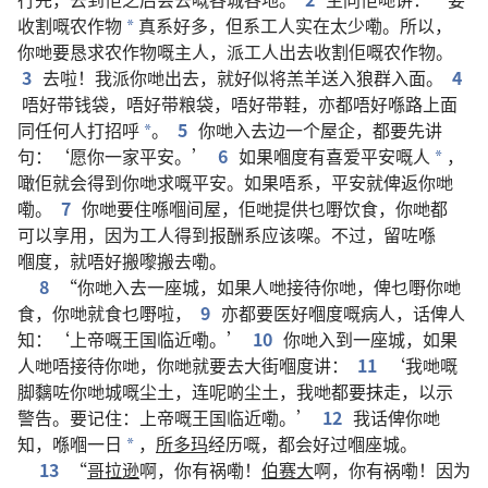
收割
嘅
农作物
真系
好
多
，
但系
工人
实在
太
少
嘞
。
所以
，
*
你哋
要
恳求
农作物
嘅
主人
，
派
工人
出去
收割
佢
嘅
农作物
。
3
去
啦
！
我
派
你哋
出去
，
就
好似
将
羔羊
送
入
狼
群
入面
。
4
唔好
带
钱袋
，
唔好
带
粮袋
，
唔好
带
鞋
，
亦
都
唔好
喺
路
上面
同
任何
人
打招呼
。
5
你哋
入去
边
一
个
屋企
，
都
要
先
讲
*
句
：‘
愿
你
一
家
平安
。’
6
如果
嗰度
有
喜爱
平安
嘅
人
，
*
噉
佢
就
会
得到
你哋
求
嘅
平安
。
如果
唔系
，
平安
就
俾
返
你哋
嘞
。
7
你哋
要
住
喺
嗰
间
屋
，
佢哋
提供
乜嘢
饮食
，
你哋
都
可以
享用
，
因为
工人
得到
报酬
系
应该
㗎
。
不过
，
留
咗
喺
嗰度
，
就
唔好
搬
嚟
搬
去
嘞
。
8
“
你哋
入去
一
座
城
，
如果
人哋
接待
你哋
，
俾
乜嘢
你哋
食
，
你哋
就
食
乜嘢
啦
，
9
亦
都
要
医好
嗰度
嘅
病人
，
话俾
人
知
：‘
上帝
嘅
王国
临近
嘞
。’
10
你哋
入
到
一
座
城
，
如果
人哋
唔
接待
你哋
，
你哋
就要
去
大街
嗰度
讲
：
11
‘
我哋
嘅
脚
黐
咗
你哋
城
嘅
尘土
，
连
呢啲
尘土
，
我哋
都
要
抹
走
，
以示
警告
。
要
记住
：
上帝
嘅
王国
临近
嘞
。’
12
我
话俾
你哋
知
，
喺
嗰
一
日
，
所多玛
经历
嘅
，
都
会
好过
嗰
座
城
。
*
13
“
哥拉逊
啊
，
你
有
祸
嘞
！
伯赛大
啊
，
你
有
祸
嘞
！
因为