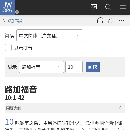
JW.ORG
登
录
更
搜
显
（打
改
索
示
路加福音
开
网
JW.ORG
菜
新
站
单
阅读
窗
语
口）
言
显示拼音
章
显示
圣
经
经
路加福音
卷
10:1-42
内容大纲
10
呢啲
事
之后
，
主
另外
拣
咗
70
个
人
，
派
佢哋
两
个
两
个
噉
行
先
，
去
到
佢
之后
会
去
嘅
各
城
各
地
。
2
主
同
佢哋
讲
：“
要