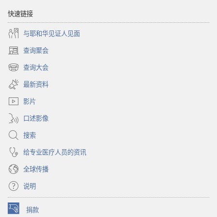
快速链接
与耶和华见证人见面
查询聚会
（打
开
查询大会
（打
新
开
窗
最新资料
新
口）
窗
影片
口）
口述影像
搜索
给专业医疗人员的资讯
全球传播
说明
捐款
（打