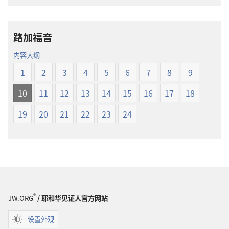
载
圣
选
经
项
新
路加福音
圣
世
经
界
内容大纲
新
译
1
2
3
4
5
6
7
8
9
世
本
界
10
11
12
13
14
15
16
17
18
译
本
19
20
21
22
23
24
®
JW.ORG
/ 耶和华见证人官方网站
设置外观