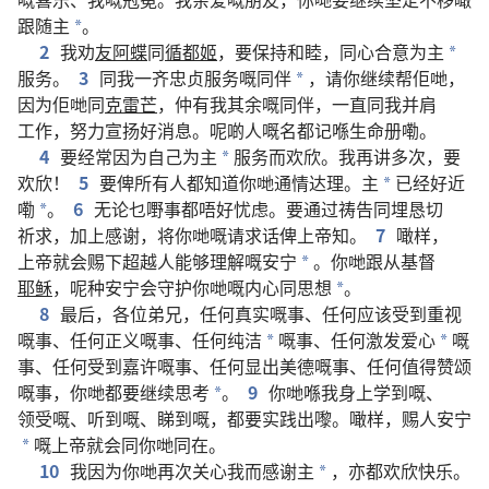
跟随
主
。
*
2
我
劝
友阿蝶
同
循都姬
，
要
保持
和睦
，
同心合意
为
主
*
服务
。
3
同
我
一齐
忠贞
服务
嘅
同伴
，
请
你
继续
帮
佢哋
，
*
因为
佢哋
同
克雷芒
，
仲有
我
其余
嘅
同伴
，
一直
同
我
并肩
工作
，
努力
宣扬
好消息
。
呢啲
人
嘅
名
都
记
喺
生命册
嘞
。
4
要
经常
因为
自己
为
主
服务
而
欢欣
。
我
再
讲
多
次
，
要
*
欢欣
！
5
要
俾
所有
人
都
知道
你哋
通情达理
。
主
已经
好
近
*
嘞
。
6
无论
乜嘢
事
都
唔好
忧虑
。
要
通过
祷告
同埋
恳切
*
祈求
，
加上
感谢
，
将
你哋
嘅
请求
话
俾
上帝
知
。
7
噉样
，
上帝
就
会
赐下
超越
人
能够
理解
嘅
安宁
。
你哋
跟从
基督
*
耶稣
，
呢
种
安宁
会
守护
你哋
嘅
内心
同
思想
。
*
8
最后
，
各位
弟兄
，
任何
真实
嘅
事
、
任何
应该
受到
重视
嘅
事
、
任何
正义
嘅
事
、
任何
纯洁
嘅
事
、
任何
激发
爱心
嘅
*
*
事
、
任何
受到
嘉许
嘅
事
、
任何
显出
美德
嘅
事
、
任何
值得
赞颂
嘅
事
，
你哋
都
要
继续
思考
。
9
你哋
喺
我
身上
学
到
嘅
、
*
领受
嘅
、
听
到
嘅
、
睇
到
嘅
，
都
要
实践
出嚟
。
噉样
，
赐
人
安宁
嘅
上帝
就
会
同
你哋
同在
。
*
10
我
因为
你哋
再次
关心
我
而
感谢
主
，
亦
都
欢欣
快乐
。
*