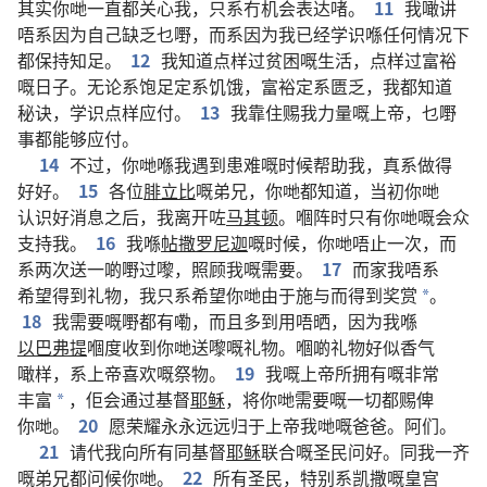
其实
你哋
一直
都
关心
我
，
只系
冇
机会
表达
啫
。
11
我
噉
讲
唔系
因为
自己
缺乏
乜嘢
，
而
系
因为
我
已经
学
识
喺
任何
情况
下
都
保持
知足
。
12
我
知道
点样
过
贫困
嘅
生活
，
点样
过
富裕
嘅
日子
。
无论
系
饱足
定系
饥饿
，
富裕
定系
匮乏
，
我
都
知道
秘诀
，
学
识
点样
应付
。
13
我
靠
住
赐
我
力量
嘅
上帝
，
乜嘢
事
都
能够
应付
。
14
不过
，
你哋
喺
我
遇
到
患难
嘅
时候
帮助
我
，
真系
做
得
好好
。
15
各位
腓立比
嘅
弟兄
，
你哋
都
知道
，
当初
你哋
认识
好消息
之后
，
我
离开
咗
马其顿
。
嗰阵时
只有
你哋
嘅
会众
支持
我
。
16
我
喺
帖撒罗尼迦
嘅
时候
，
你哋
唔止
一
次
，
而
系
两
次
送
一啲
嘢
过嚟
，
照顾
我
嘅
需要
。
17
而家
我
唔系
希望
得到
礼物
，
我
只系
希望
你哋
由于
施与
而
得到
奖赏
。
*
18
我
需要
嘅
嘢
都
有
嘞
，
而且
多
到
用
唔
晒
，
因为
我
喺
以巴弗提
嗰度
收
到
你哋
送
嚟
嘅
礼物
。
嗰啲
礼物
好似
香气
噉样
，
系
上帝
喜欢
嘅
祭物
。
19
我
嘅
上帝
所
拥有
嘅
非常
丰富
，
佢
会
通过
基督
耶稣
，
将
你哋
需要
嘅
一切
都
赐
俾
*
你哋
。
20
愿
荣耀
永永远远
归于
上帝
我哋
嘅
爸爸
。
阿们
。
21
请
代
我
向
所有
同
基督
耶稣
联合
嘅
圣民
问好
。
同
我
一齐
嘅
弟兄
都
问候
你哋
。
22
所有
圣民
，
特别
系
凯撒
嘅
皇宫