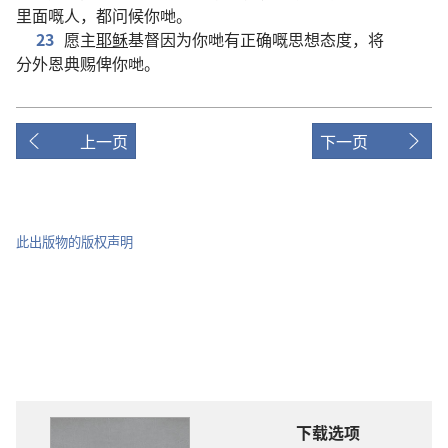
里面
嘅
人
，
都
问候
你哋
。
23
愿
主
耶稣
基督
因为
你哋
有
正确
嘅
思想
态度
，
将
分外恩典
赐
俾
你哋
。
上一页
下一页
此出版物的版权声明
下载选项