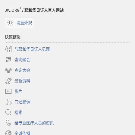
®
JW.ORG
/ 耶和华见证人官方网站
设置外观
快速链接
与耶和华见证人见面
查询聚会
（打
开
查询大会
（打
新
开
窗
最新资料
新
口）
窗
影片
口）
口述影像
搜索
给专业医疗人员的资讯
全球传播