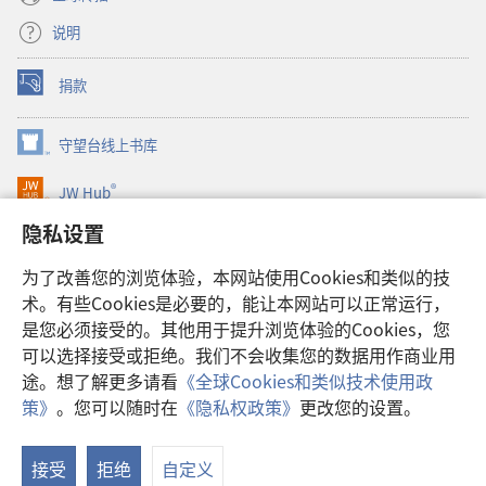
说明
捐款
（打
开
新
守望台线上书库
（打
窗
开
口）
®
JW Hub
新
（打
窗
开
隐私设置
口）
JW Library®
新
窗
为了改善您的浏览体验，本网站使用Cookies和类似的技
口）
Watchtower Library
术。有些Cookies是必要的，能让本网站可以正常运行，
是您必须接受的。其他用于提升浏览体验的Cookies，您
可以选择接受或拒绝。我们不会收集您的数据用作商业用
途。想了解更多请看
《全球Cookies和类似技术使用政
Copyright
© 2026 Watch Tower Bible and Tract Society of Pennsylvania.
策》
。您可以随时在
《隐私权政策》
更改您的设置。
显
使用条款
|
隐私权政策
|
隐私设置
示
接受
拒绝
自定义
目