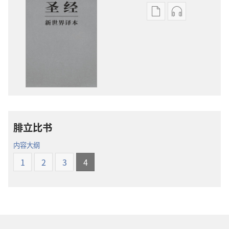
电
录
子
音
出
下
版
载
物
选
下
项
载
圣
选
经
项
新
腓立比书
圣
世
经
界
内容大纲
新
译
1
2
3
4
世
本
界
译
本