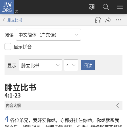
JW.ORG
登
录
更
搜
显
（打
改
索
示
腓立比书
开
网
JW.ORG
菜
新
站
单
阅读
窗
语
口）
言
显示拼音
章
显示
圣
经
经
腓立比书
卷
4:1-23
内容大纲
4
各位
弟兄
，
我
好
爱
你哋
，
亦
都
好
挂住
你哋
，
你哋
就系
我
嘅
喜乐
、
我
嘅
冠冕
。
我
亲爱
嘅
朋友
，
你哋
要
继续
坚定不移
噉