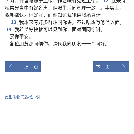
学习
。
行善
嘅
源于
上帝
，
作恶
嘅
冇
见
过
上帝
。
12
底米特
喺
弟兄
当中
有
好
名声
，
佢
嘅
生活
同
真理
一致
。
事实上
，
*
我哋
都
认为
佢
好好
，
而
你
知道
我哋
讲
嘅
系
真话
。
13
我
本来
有
好
多
嘢
想
同
你
讲
，
不过
唔
想
写
喺
信
入面
。
14
我
希望
好
快
就
可以
见
到
你
，
面对面
同
你
讲
。
愿
你
平安
。
各位
朋友
都
问候
你
。
请
代
我
向
朋友
一一
问好
。
*
上一页
下一页
此出版物的版权声明