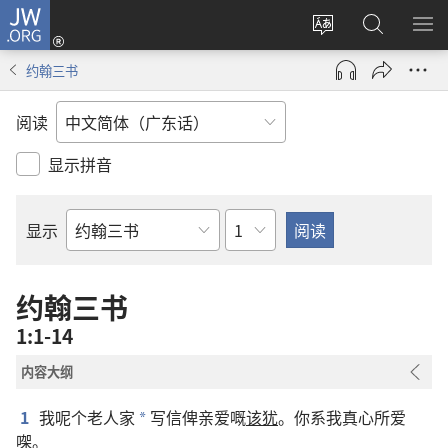
JW.ORG
登
录
更
搜
显
（打
改
索
示
约翰三书
开
网
JW.ORG
菜
新
站
单
阅读
窗
语
口）
言
显示拼音
章
显示
圣
经
经
约翰三书
卷
1:1-14
内容大纲
1
我
呢个
老人家
写信
俾
亲爱
嘅
该犹
。
你
系
我
真心
所
爱
*
㗎
。