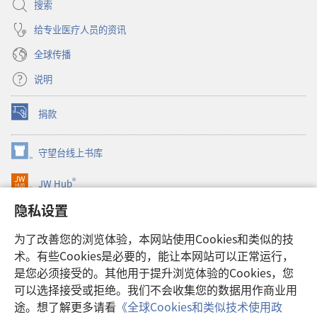
搜索
给专业医疗人员的资讯
全球传播
说明
捐款
（打
开
新
守望台线上书库
（打
窗
开
口）
®
JW Hub
新
（打
窗
开
隐私设置
口）
JW Library®
新
窗
为了改善您的浏览体验，本网站使用Cookies和类似的技
口）
Watchtower Library
术。有些Cookies是必要的，能让本网站可以正常运行，
是您必须接受的。其他用于提升浏览体验的Cookies，您
可以选择接受或拒绝。我们不会收集您的数据用作商业用
途。想了解更多请看
《全球Cookies和类似技术使用政