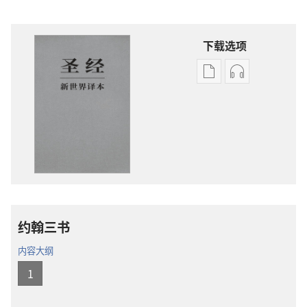
下载选项
电
录
子
音
出
下
版
载
物
选
下
项
载
圣
选
经
项
新
约翰三书
圣
世
经
界
内容大纲
新
译
1
世
本
界