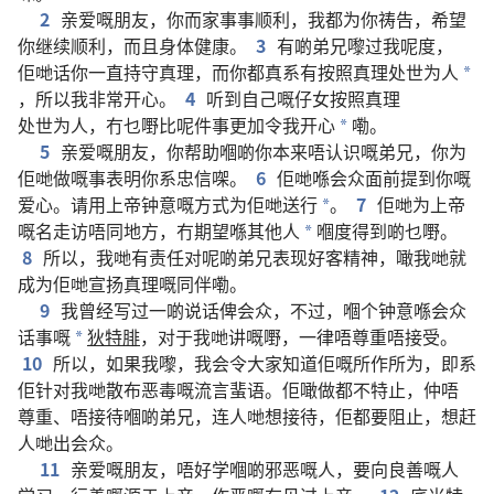
2
亲爱
嘅
朋友
，
你
而家
事事
顺利
，
我
都
为
你
祷告
，
希望
你
继续
顺利
，
而且
身体
健康
。
3
有啲
弟兄
嚟
过
我
呢度
，
佢哋
话
你
一直
持守
真理
，
而
你
都
真系
有
按照
真理
处世为人
*
，
所以
我
非常
开心
。
4
听
到
自己
嘅
仔女
按照
真理
处世为人
，
冇
乜嘢
比
呢
件
事
更加
令
我
开心
嘞
。
*
5
亲爱
嘅
朋友
，
你
帮助
嗰啲
你
本来
唔
认识
嘅
弟兄
，
你
为
佢哋
做
嘅
事
表明
你
系
忠信
㗎
。
6
佢哋
喺
会众
面前
提
到
你
嘅
爱心
。
请
用
上帝
钟意
嘅
方式
为
佢哋
送行
。
7
佢哋
为
上帝
*
嘅
名
走访
唔
同
地方
，
冇
期望
喺
其他
人
嗰度
得到
啲
乜嘢
。
*
8
所以
，
我哋
有
责任
对
呢啲
弟兄
表现
好客
精神
，
噉
我哋
就
成为
佢哋
宣扬
真理
嘅
同伴
嘞
。
9
我
曾经
写过
一啲
说话
俾
会众
，
不过
，
嗰个
钟意
喺
会众
话事
嘅
狄特腓
，
对于
我哋
讲
嘅
嘢
，
一律
唔
尊重
唔
接受
。
*
10
所以
，
如果
我
嚟
，
我
会
令
大家
知道
佢
嘅
所作所为
，
即系
佢
针对
我哋
散布
恶毒
嘅
流言蜚语
。
佢
噉
做
都
不
特
止
，
仲
唔
尊重
、
唔
接待
嗰啲
弟兄
，
连
人哋
想
接待
，
佢
都
要
阻止
，
想
赶
人哋
出
会众
。
11
亲爱
嘅
朋友
，
唔
好
学
嗰啲
邪恶
嘅
人
，
要
向
良善
嘅
人