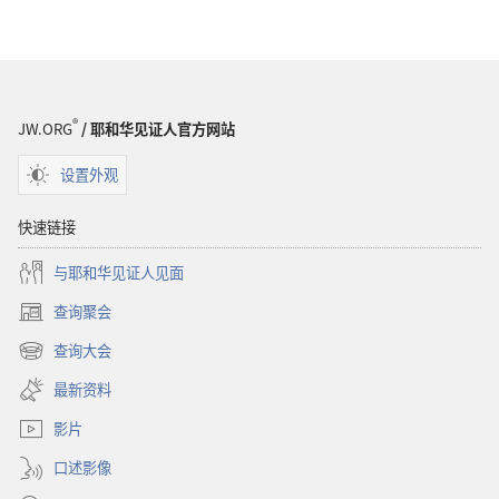
译
本
®
JW.ORG
/ 耶和华见证人官方网站
设置外观
快速链接
与耶和华见证人见面
查询聚会
（打
开
查询大会
（打
新
开
窗
最新资料
新
口）
窗
影片
口）
口述影像