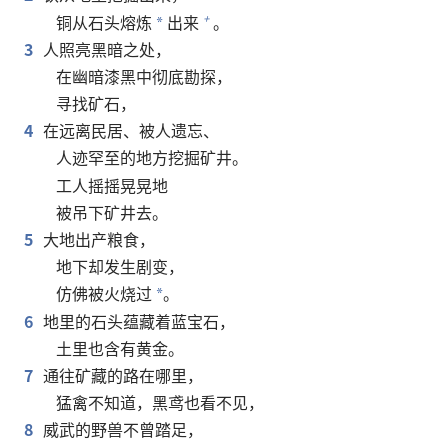
铜从石头熔炼
出来
。
+
*
3
人照亮黑暗之处，
在幽暗漆黑中彻底勘探，
寻找矿石，
4
在远离民居、被人遗忘、
人迹罕至的地方挖掘矿井。
工人摇摇晃晃地
被吊下矿井去。
5
大地出产粮食，
地下却发生剧变，
仿佛被火烧过
。
*
6
地里的石头蕴藏着蓝宝石，
土里也含有黄金。
7
通往矿藏的路在哪里，
猛禽不知道，黑鸢也看不见，
8
威武的野兽不曾踏足，