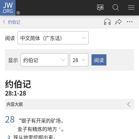
JW.ORG
登
录
更
搜
显
（打
改
索
示
约伯记
开
网
JW.ORG
菜
新
站
单
阅读
窗
语
口）
言
章
显示
圣
经
经
约伯记
卷
28:1-28
内容大纲
28
“银子有开采的矿场，
金子有精炼的地方
。
+
2
铁从地里挖掘出来，