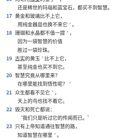
还是稀世的玛瑙和蓝宝石，都买不到智慧。
17
黄金和玻璃比不上它，
用纯金器皿也换不来它
。
+
18
珊瑚和水晶都不值一提
，
+
因为一袋智慧的价值
胜过一袋珍珠。
19
古实
的黄玉
比不上它，
+
甚至纯金也买不到它。
20
智慧究竟从哪里来？
在哪里能找到悟性呢？
+
21
众生都看不见它
，
+
天上的鸟也找不着它。
22
毁灭和死亡都说：
‘我们只是听过它的传闻而已。’
23
只有上帝知道通往智慧的路，
知道智慧在哪里
。
+