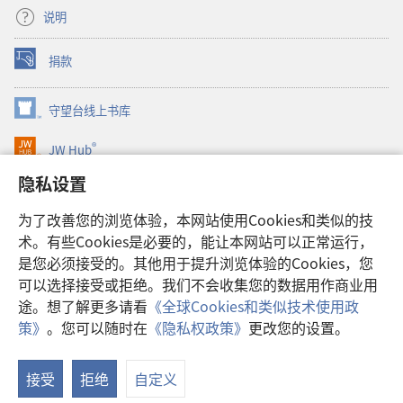
说明
捐款
（打
开
新
守望台线上书库
（打
窗
开
口）
®
JW Hub
新
（打
窗
开
隐私设置
口）
JW Library®
新
窗
为了改善您的浏览体验，本网站使用Cookies和类似的技
口）
Watchtower Library
术。有些Cookies是必要的，能让本网站可以正常运行，
是您必须接受的。其他用于提升浏览体验的Cookies，您
可以选择接受或拒绝。我们不会收集您的数据用作商业用
途。想了解更多请看
《全球Cookies和类似技术使用政
Copyright
© 2026 Watch Tower Bible and Tract Society of Pennsylvania.
策》
。您可以随时在
《隐私权政策》
更改您的设置。
显
使用条款
|
隐私权政策
|
隐私设置
示
接受
拒绝
自定义
目