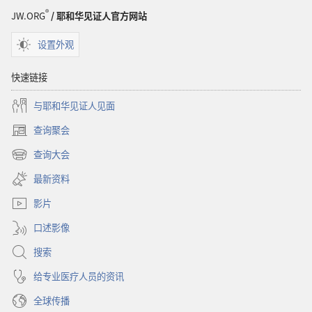
®
JW.ORG
/ 耶和华见证人官方网站
设置外观
快速链接
与耶和华见证人见面
查询聚会
（打
开
查询大会
（打
新
开
窗
最新资料
新
口）
窗
影片
口）
口述影像
搜索
给专业医疗人员的资讯
全球传播