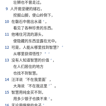
壮狮也不曾走过。
9
人开凿坚硬的燧石，
挖掘山脚，使山岭倒下，
10
在磐石中凿出水道
，
+
看见了各种珍贵的东西。
11
他堵住河流的源头，
使隐藏的东西显露在光中。
12
可是，人能从哪里找到智慧？
+
从哪里获得悟性？
+
*
13
没有人知道智慧的价值
，
+
在人们居住的地方
也找不到智慧。
14
汪洋说‘不在我里面’，
大海说‘不在我这里
’。
+
15
智慧用纯金买不到，
用多少银子也换不来
。
+
16
无论用
俄斐
的金子
，
+