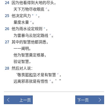
24
因为他看得到大地的尽头，
天下万物尽收眼底
。
+
25
他决定风力
，
+
*
量度水量
。
+
26
他为雨水设定规则
，
+
为雷暴乌云划定路线
。
+
27
其中的智慧他都洞悉，
一一阐明。
他为智慧奠定根基，
验证智慧，
28
然后对人说：
‘敬畏
耶和华
才是有智慧
，
+
远离邪恶就是有悟性
。’”
+
上一页
下一页