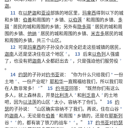
迦
。
11
在
以萨迦
和
亚设
部族的地区里，
玛拿西
得到以下的城
和乡镇：
伯善
和周围的
乡镇、
以伯莲
和周围的乡镇、
多
+
*
珥
居民的城和周围的乡镇；另外有
隐多珥
居民的城和周
+
+
围的乡镇、
他纳
居民的城和周围的乡镇、
米吉多
居民的城
+
和周围的乡镇，共三个山区。
12
可是
玛拿西
的子孙没办法完全赶走这些城镇的居民，
迦南
人还是坚决住在这个地区
。
13
后来
以色列
人强盛
+
了，也没有把
迦南
人全都赶出去
，只是强迫他们服劳役
+
+
。
14
约瑟
的子孙对
约书亚
说：“你为什么只给我们
一份
*
土地
、一份产业呢？
耶和华
一直赐福给我们，所以我们现
+
在人数非常多！
”
15
约书亚
回答：“既然你们有这么
+
多人，就上森林去，开垦
比利洗
人
和
利乏音
人
的土地
+
+
吧，因为
以法莲
的山区
太小，容纳不了你们。”
16
约
+
瑟
的子孙说：“山区确实容纳不了我们。再说，住在山谷
*
的
迦南
人，无论是在
伯善
和周围
乡镇的，还是在
耶斯列
+
*
谷
的，都有装了铁刀的战车
。”
17
约书亚
对
约瑟
+
+
*
*