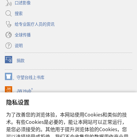
口述影像
搜索
给专业医疗人员的资讯
全球传播
说明
捐款
（打
开
新
守望台线上书库
（打
窗
开
口）
®
JW Hub
新
（打
窗
开
隐私设置
口）
JW Library®
新
窗
为了改善您的浏览体验，本网站使用Cookies和类似的技
口）
Watchtower Library
术。有些Cookies是必要的，能让本网站可以正常运行，
是您必须接受的。其他用于提升浏览体验的Cookies，您
可以选择接受或拒绝。我们不会收集您的数据用作商业用