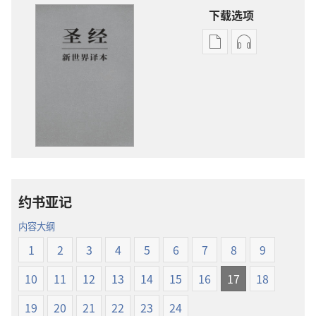
下载选项
电
录
子
音
出
下
版
载
物
选
下
项
载
圣
选
经
项
新
约书亚记
圣
世
经
界
内容大纲
新
译
1
2
3
4
5
6
7
8
9
世
本
界
10
11
12
13
14
15
16
17
18
译
本
19
20
21
22
23
24