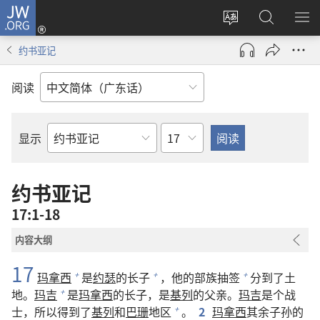
JW.ORG
登
录
更
搜
显
（打
改
索
示
约书亚记
开
网
JW.ORG
菜
新
站
单
阅读
窗
语
口）
言
章
显示
圣
经
经
约书亚记
卷
17:1-18
内容大纲
17
玛拿西
是
约瑟
的长子
，他的部族抽签
分到了土
+
+
+
地。
玛吉
是
玛拿西
的长子，是
基列
的父亲。
玛吉
是个战
+
士，所以得到了
基列
和
巴珊
地区
。
2
玛拿西
其余子孙的
+