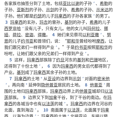
各家族也抽签分到了土地，包括
亚比以谢
的子孙
、
希勒
的
+
子孙、
亚斯烈
的子孙、
示剑
的子孙、
希弗
的子孙、
示米达
的
子孙。他们都是
约瑟
的儿子
玛拿西
的子孙各家族
的男丁。
+
3
玛拿西
的玄孙，
玛吉
的曾孙，
基列
的孙子，
希弗
的儿子
西罗非哈
没有儿子，只有女儿。他的女儿叫
玛何拉
、
挪
+
娅
、
荷拉
、
密迦
、
得撒
。
4
她们来见祭司
以利亚撒
、
努
+
恩
的儿子
约书亚
和首领们，说：“
耶和华
曾经吩咐
摩西
，让
我们跟兄弟们一样得到产业
。”于是
约书亚
按照
耶和华
的
+
吩咐，让她们跟父亲的兄弟们一样得到产业
。
+
5
这样，
玛拿西
部族除了
约旦
河东的
基列
和
巴珊
地区，
还得到了十份土地
，
6
因为
玛拿西
的男女后代都得到了
+
产业。
基列
成了
玛拿西
其余子孙的土地。
7
玛拿西
的土地
从
亚设
的边界到
示剑
对面的
密米他
+
*
，再向南
延伸到
隐他普亚
居民的土地。
8
他普亚
周
+
+
*
围的土地归
玛拿西
部族，
玛拿西
边界上的
他普亚
城却归
以法
莲
部族。
9
边界又下到
加拿
干谷，到了干谷的南边。在
玛
拿西
的各城当中也有
以法莲
的城
。
玛拿西
的边界在河谷的
+
北面，直到海边
。
10
南面属于
以法莲
，北面属于
玛拿
+
西
，以海为边界
；
玛拿西
的土地
北接
亚设
，东接
以萨
+
*