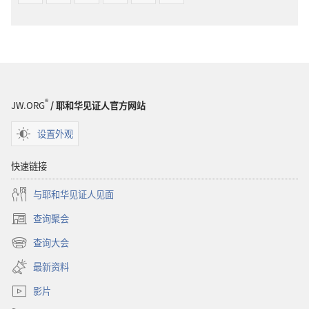
®
JW.ORG
/ 耶和华见证人官方网站
设置外观
快速链接
与耶和华见证人见面
查询聚会
（打
开
查询大会
（打
新
开
窗
最新资料
新
口）
窗
影片
口）