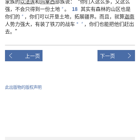
家族的
以法莲
和
玛拿西
部族说：“你们人这么多，又这么
强，不会只得到一份土地
。
18
其实有森林的山区也是
+
你们的
，你们可以开垦土地，拓展疆界。而且，就算
迦南
+
人势力强大，有装了铁刀的战车
，你们也能把他们赶出
+
*
去。”
上一页
下一页
此出版物的版权声明