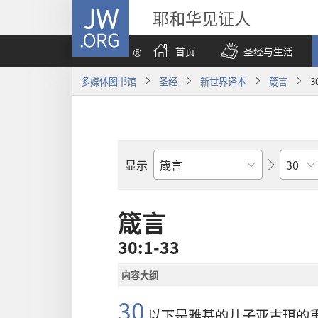
JW.ORG
耶和华见证人
首页
圣经与生活
多媒体图书馆
圣经
新世界译本
箴言
3
章
显示
圣
经
经
箴言
卷
30:1-33
内容大纲
30
以下是
雅基
的儿子
亚古珥
的