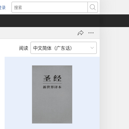
登录
（打
搜
开
索
新
窗
口）
阅读