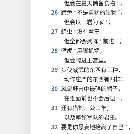
但会在夏天储备食物
；
+
26
蹄兔
不是勇猛的生物
，
+
*
但会以山岩为家
；
+
27
蝗虫
没有君王，
+
但全都会列阵
前进
；
+
*
28
壁虎
用脚抓墙，
+
但会爬进王宫里。
29
步伐威武的东西有三种，
动作庄严的东西有四样：
30
就是野兽中最强的狮子，
在谁面前也不会后退
；
+
31
还有猎狗、公山羊，
以及率领军队的君王。
32
要是你愚妄地抬高了自己
，
+