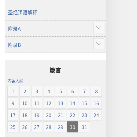
译
本
圣经词语解释
附录A
显
示
附录B
更
显
多
示
更
多
箴言
内容大纲
1
2
3
4
5
6
7
8
9
10
11
12
13
14
15
16
17
18
19
20
21
22
23
24
25
26
27
28
29
30
31