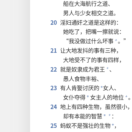
船在大海航行之道、
男人与少女相交之道。
20
淫妇通奸之道是这样的：
她吃了，把嘴一擦就说：
“我没做过什么坏事
。”
+
21
让大地发抖的事有三种，
大地受不了的事有四样，
22
就是奴隶成为君王
、
+
愚人食物丰裕、
23
有人肯娶讨厌的
女人、
*
女仆夺得
女主人的地位
+
*
24
地上有四种生物，虽然很小
却有本能的智慧
：
+
*
25
蚂蚁不是强壮的生物
，
*