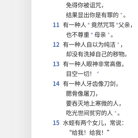
免得你被诅咒，
结果显出你是有罪的
。
+
11
有一种人
竟然咒骂
父亲，
*
*
也不尊重
母亲
。
+
*
12
有一种人自以为纯洁
，
+
却没有洗掉自己的秽物。
13
有一种人眼神非常高傲，
目空一切！
+
14
有一种人牙齿像刀剑，
腮骨像屠刀，
要吞灭地上寒微的人，
吃光世间贫穷的人
。
+
15
水蛭有两个女儿，常说：
“给我！给我！”