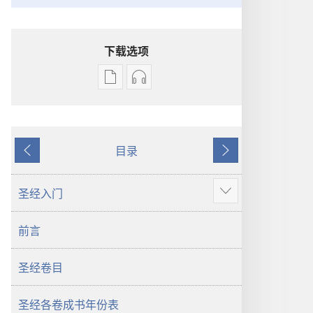
下载选项
电
录
子
音
出
下
版
载
目录
物
选
上
下
下
项
一
一
载
圣
页
页
圣经入门
显
选
经
示
项
新
前言
更
圣
世
多
经
界
圣经卷目
新
译
世
本
界
圣经各卷成书年份表