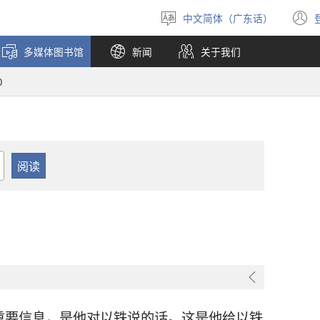
中文简体（广东话）
选
择
多媒体图书馆
新闻
关于我们
语
言
0
重要信息，是他对
以铁
说的话。这是他给
以铁