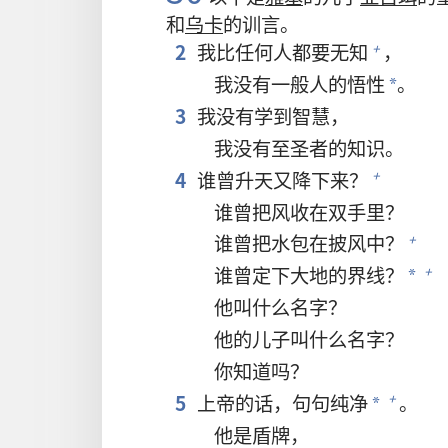
和
乌卡
的训言。
2
我比任何人都要无知
，
+
我没有一般人的悟性
。
*
3
我没有学到智慧，
我没有至圣者的知识。
4
谁曾升天又降下来？
+
谁曾把风收在双手里？
谁曾把水包在披风中？
+
谁曾定下大地的界线？
+
*
他叫什么名字？
他的儿子叫什么名字？
你知道吗？
5
上帝的话，句句纯净
。
+
*
他是盾牌，