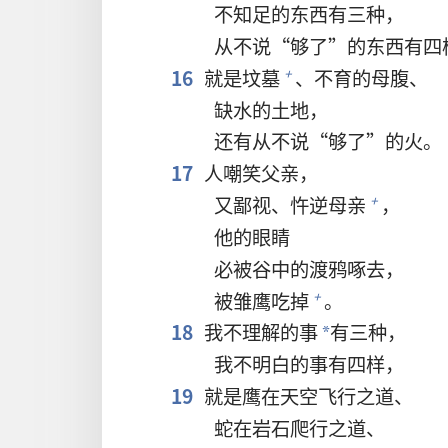
不知足的东西有三种，
从不说“够了”的东西有四
16
就是坟墓
、不育的母腹、
+
缺水的土地，
还有从不说“够了”的火。
17
人嘲笑父亲，
又鄙视、忤逆母亲
，
+
他的眼睛
必被谷中的渡鸦啄去，
被雏鹰吃掉
。
+
18
我不理解的事
有三种，
*
我不明白的事有四样，
19
就是鹰在天空飞行之道、
蛇在岩石爬行之道、