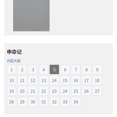
子
音
出
下
版
载
物
选
下
项
载
圣
选
经
项
新
申命记
圣
世
经
界
内容大纲
新
译
1
2
3
4
5
6
7
8
9
世
本
界
10
11
12
13
14
15
16
17
18
译
本
19
20
21
22
23
24
25
26
27
28
29
30
31
32
33
34