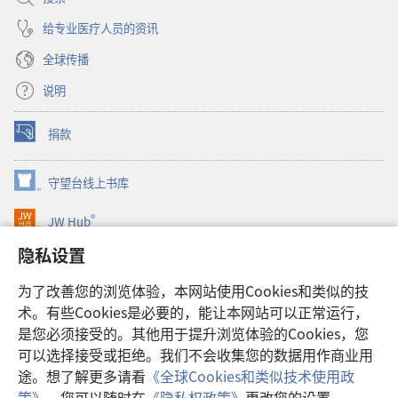
给专业医疗人员的资讯
全球传播
说明
捐款
（打
开
新
守望台线上书库
（打
窗
开
口）
®
JW Hub
新
（打
窗
开
隐私设置
口）
JW Library®
新
窗
为了改善您的浏览体验，本网站使用Cookies和类似的技
口）
Watchtower Library
术。有些Cookies是必要的，能让本网站可以正常运行，
是您必须接受的。其他用于提升浏览体验的Cookies，您
可以选择接受或拒绝。我们不会收集您的数据用作商业用
途。想了解更多请看
《全球Cookies和类似技术使用政
Copyright
© 2026 Watch Tower Bible and Tract Society of Pennsylvania.
策》
。您可以随时在
《隐私权政策》
更改您的设置。