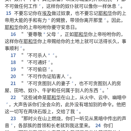
不可做任何工作
，这样你的奴仆就可以像你一样休息
。
+
+
15
不要忘记你在
埃及
做过奴隶，也不要忘记
耶和华
你的上
帝用大能的手和有力
的臂膀，带领你离开那里
。因此，
+
*
耶和华
你的上帝吩咐你要守安息日。
16
“‘要尊敬
父母
，正如
耶和华
你上帝吩咐你的，
+
*
这样你在
耶和华
你上帝赐给你的土地上就可以活得长久，事
事顺利
。
+
17
“‘不可杀人
。
+
*
18
“‘不可通奸
。
+
19
“‘不可偷窃
。
+
20
“‘不可作伪证陷害人
。
+
21
“‘不可贪图别人的妻子
，也不可贪图别人的房
+
屋、田地、奴仆、牛驴和任何属于别人的东西
。’
+
22
“这些诫命是
耶和华
在山上，从火中、云中、幽暗中
，大声告诉你们全会众的，此外没有增加别的命令。他把
+
这一切写在两块石版上，交给了我
。
+
23
“那时火在山上燃烧，你们一听见从黑暗中传出的声
音
，各部族的首领和长老就到我这里来。
24
你们
+