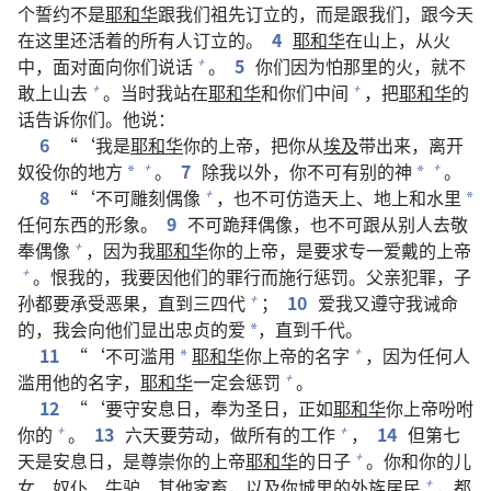
个誓约不是
耶和华
跟我们祖先订立的，而是跟我们，跟今天
在这里还活着的所有人订立的。
4
耶和华
在山上，从火
中，面对面向你们说话
。
5
你们因为怕那里的火，就不
+
敢上山去
。当时我站在
耶和华
和你们中间
，把
耶和华
的
+
+
话告诉你们。他说：
6
“‘我是
耶和华
你的上帝，把你从
埃及
带出来，离开
奴役你的地方
。
7
除我以外，你不可有别的神
。
+
+
*
*
8
“‘不可雕刻偶像
，也不可仿造天上、地上和水里
+
*
任何东西的形象。
9
不可跪拜偶像，也不可跟从别人去敬
奉偶像
，因为我
耶和华
你的上帝，是要求专一爱戴的上帝
+
。恨我的，我要因他们的罪行而施行惩罚。父亲犯罪，子
+
孙都要承受恶果，直到三四代
；
10
爱我又遵守我诫命
+
的，我会向他们显出忠贞的爱
，直到千代。
*
11
“‘不可滥用
耶和华
你上帝的名字
，因为任何人
+
*
滥用他的名字，
耶和华
一定会惩罚
。
+
12
“‘要守安息日，奉为圣日，正如
耶和华
你上帝吩咐
你的
。
13
六天要劳动，做所有的工作
，
14
但第七
+
+
天是安息日，是尊崇你的上帝
耶和华
的日子
。你和你的儿
+
女、奴仆、牛驴、其他家畜，以及你城里的外族居民
，都
+