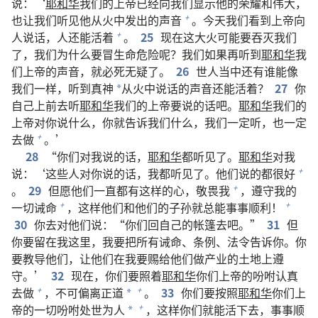
说：‘
耶和华
我们的上帝已经向我们显示他的荣耀和伟大，
也让我们听见他从火中发出的声音
。今天我们看到上帝向
+
人说话，人还能活着
。
25
现在这大火可能要吞灭我们
+
了，我们为什么要冒生命危险呢？我们如果再听到
耶和华
我
们上帝的声音，就必死无疑了。
26
世人当中还有谁能像
我们一样，听到真神
从火中说话的声音还能活着？
27
你
*
自己上前去听
耶和华
我们的上帝要说的话吧。
耶和华
我们的
上帝对你说什么，你就告诉我们什么，我们一定听，也一定
去做
。’
+
28
“你们对我说的话，
耶和华
都听见了。
耶和华
对我
说：‘这些人对你说的话，我都听见了。他们说的都很好
+
。
29
但愿他们一直都有这样的心，敬畏我
，遵守我的
+
一切诫命
，这样他们和他们的子孙就总能事事顺利！
+
+
30
你去对他们说：“你们回自己的帐篷去吧。”
31
但
你要留在我这里，我要把所有诫命、条例、法令告诉你。你
要教导他们，让他们在我要赐给他们做产业的土地上遵
守。’
32
现在，你们要照着
耶和华
你们上帝的吩咐认真
去做
，不可偏离正道
。
33
你们要按照
耶和华
你们上
+
+
*
帝的一切吩咐处世为人
，这样你们就能活下去，事事顺
+
*