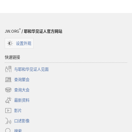
®
JW.ORG
/ 耶和华见证人官方网站
设置外观
快速链接
与耶和华见证人见面
查询聚会
（打
开
查询大会
（打
新
开
窗
最新资料
新
口）
窗
影片
口）
口述影像
搜索