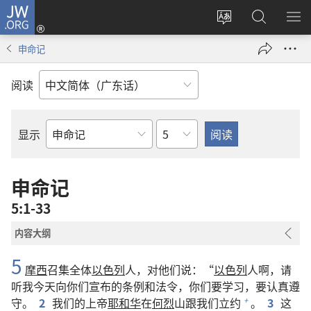
JW.ORG
登
录
更
搜
显
（打
改
索
示
申命记
开
网
JW.ORG
菜
新
站
单
阅读
窗
语
口）
言
章
显示
圣
经
经
申命记
卷
5:1-33
内容大纲
5
摩西
召集全体
以色列
人，对他们说：“
以色列
人啊，请
听我今天向你们宣布的条例和法令，你们要学习，要认真遵
守。
2
我们的上帝
耶和华
在
何烈
山跟我们立约
。
3
这
+