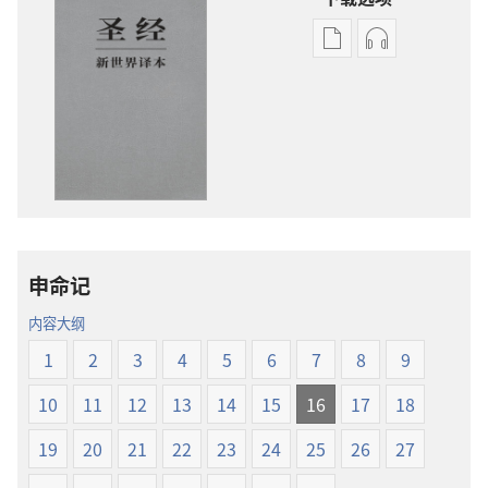
电
录
子
音
出
下
版
载
物
选
下
项
载
圣
选
经
项
新
申命记
圣
世
经
界
内容大纲
新
译
1
2
3
4
5
6
7
8
9
世
本
界
10
11
12
13
14
15
16
17
18
译
本
19
20
21
22
23
24
25
26
27