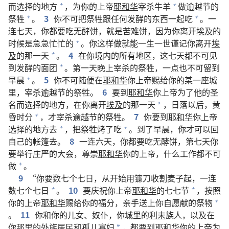
而选择的地方
，为你的上帝
耶和华
宰杀牛羊
做逾越节的
+
+
祭牲
。
3
你不可把祭牲跟任何发酵的东西一起吃
。一
+
+
连七天，你都要吃无酵饼，就是苦难饼，因为你离开
埃及
的
时候是急急忙忙的
。你这样做就能一生一世谨记你离开
埃
+
及
的那一天
。
4
在你境内的所有地区，这七天都不可见
+
到发酵的面团
。第一天晚上宰杀的祭牲，一点也不可留到
+
早晨
。
5
你不可随便在
耶和华
你上帝赐给你的某一座城
+
里，宰杀逾越节的祭牲。
6
要到
耶和华
你上帝为了他的圣
名而选择的地方，在你离开
埃及
的那一天
，日落以后，黄
*
昏时分
，才宰杀逾越节的祭牲。
7
你要到
耶和华
你上帝
+
选择的地方去
，把祭牲烤了吃
。到了早晨，你才可以回
+
+
自己的帐篷去。
8
一连六天，你都要吃无酵饼，第七天你
要举行庄严的大会，尊崇
耶和华
你的上帝，什么工作都不可
做
。
+
9
“你要数七个七日，从开始用镰刀收割麦子起，一连
数七个七日
。
10
要庆祝你上帝
耶和华
的七七节
，按照
+
+
你的上帝
耶和华
赐给你的福分，亲手送上你自愿献的祭物
+
。
11
你和你的儿女、奴仆，你城里的
利未
族人，以及在
你那里的外族居民和孤儿寡妇
，都要到
耶和华
你的上帝为
*