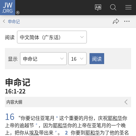
JW.ORG
登
录
更
搜
显
（打
改
索
示
申命记
开
网
JW.ORG
菜
新
站
单
阅读
窗
语
口）
言
章
显示
圣
经
经
申命记
卷
16:1-22
内容大纲
16
“你要记住亚笔月
这个重要的月份，庆祝
耶和华
你
*
上帝的逾越节
，因为
耶和华
你的上帝在亚笔月的一个晚
+
上，把你从
埃及
带出来
。
2
你要到
耶和华
为了他的圣名
+