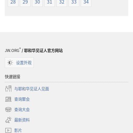
28
29
30
31
32
33
34
®
JW.ORG
/ 耶和华见证人官方网站
设置外观
快速链接
与耶和华见证人见面
查询聚会
（打
开
查询大会
（打
新
开
窗
最新资料
新
口）
窗
影片