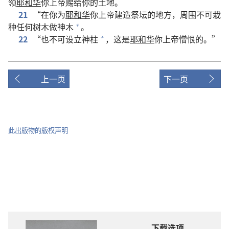
领
耶和华
你上帝赐给你的土地。
21
“在你为
耶和华
你上帝建造祭坛的地方，周围不可栽
种任何树木做神木
。
+
22
“也不可设立神柱
，这是
耶和华
你上帝憎恨的。”
+
上一页
下一页
此出版物的版权声明
下载选项