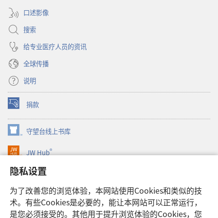
口）
口述影像
搜索
给专业医疗人员的资讯
全球传播
说明
捐款
（打
开
新
守望台线上书库
（打
窗
开
口）
®
JW Hub
新
（打
窗
开
隐私设置
口）
JW Library®
新
窗
为了改善您的浏览体验，本网站使用Cookies和类似的技
口）
Watchtower Library
术。有些Cookies是必要的，能让本网站可以正常运行，
是您必须接受的。其他用于提升浏览体验的Cookies，您