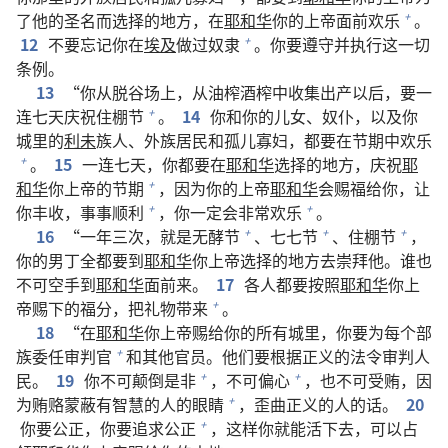
了他的圣名而选择的地方，在
耶和华
你的上帝面前欢乐
。
+
12
不要忘记你在
埃及
做过奴隶
。你要遵守并执行这一切
+
条例。
13
“你从脱谷场上，从油榨酒榨中收集出产以后，要一
连七天庆祝住棚节
。
14
你和你的儿女、奴仆，以及你
+
城里的
利未
族人、外族居民和孤儿寡妇，都要在节期中欢乐
。
15
一连七天，你都要在
耶和华
选择的地方，庆祝
耶
+
和华
你上帝的节期
，因为你的上帝
耶和华
会赐福给你，让
+
你丰收，事事顺利
，你一定会非常欢乐
。
+
+
16
“一年三次，就是无酵节
、七七节
、住棚节
，
+
+
+
你的男丁全都要到
耶和华
你上帝选择的地方去崇拜他。谁也
不可空手到
耶和华
面前来。
17
各人都要按照
耶和华
你上
帝赐下的福分，把礼物带来
。
+
18
“在
耶和华
你上帝赐给你的所有城里，你要为每个部
族委任审判官
和其他官员。他们要根据正义的法令审判人
+
民。
19
你不可颠倒是非
，不可偏心
，也不可受贿，因
+
+
为贿赂蒙蔽有智慧的人的眼睛
，歪曲正义的人的话。
20
+
你要公正，你要追求公正
，这样你就能活下去，可以占
+