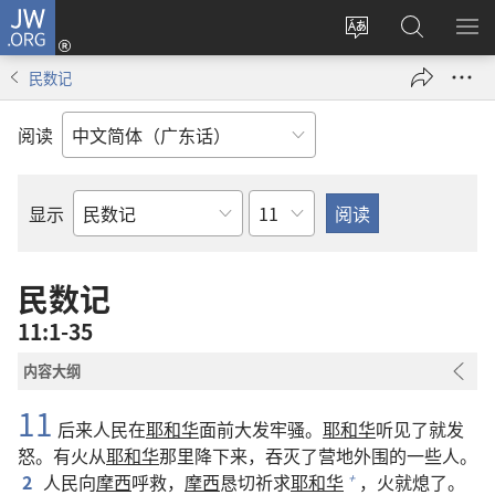
JW.ORG
登
录
更
搜
显
（打
改
索
示
民数记
开
网
JW.ORG
菜
新
站
单
阅读
窗
语
口）
言
章
显示
圣
经
经
民数记
卷
11:1-35
内容大纲
11
后来人民在
耶和华
面前大发牢骚。
耶和华
听见了就发
怒。有火从
耶和华
那里降下来，吞灭了营地外围的一些人。
2
人民向
摩西
呼救，
摩西
恳切祈求
耶和华
，火就熄了。
+