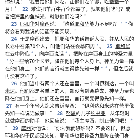
你却说：‘我要给他们肉吃，让他们吃个够，吃整整一个
月！’
22
难道把羊群牛群全都宰了，就够他们吃吗？或
者把海里的鱼捕光，就够他们吃吗？”
23
耶和华
对
摩西
说：“难道
耶和华
能力不足吗？
你
+
*
将会看到我说的话能不能实现。”
24
于是
摩西
出去，把
耶和华
的话告诉人民，并从人民的
长老中召集70个人，叫他们站在会幕四周
。
25
耶和华
+
在云中降临
，向
摩西
说话
，把降在
摩西
身上的神圣力量
+
+
分一些给70个长老，降在他们每个人身上。神圣力量一降
+
在他们身上，他们的言行就变得像先知一样
，但之后就
+
*
再没有这样了。
26
他们当中有两个人还在营里，一个叫
伊利达
，一个叫
米达
。他们都是名单上的人，却没有到会幕去，神圣力量也
降在他们身上。他们还在营里，言行就变得像先知一样。
27
有一个年轻人跑来告诉
摩西
：“
伊利达
和
米达
在营里像
先知一样说话做事！”
28
努恩
的儿子
约书亚
从年轻时
+
就做
摩西
的助手，他回应说：“我主
摩西
，制止他们吧！
+
”
29
摩西
对他说：“你为我而嫉妒吗？不要这样，但愿
耶和华
的子民都是先知，
耶和华
也把神圣力量降在他们身