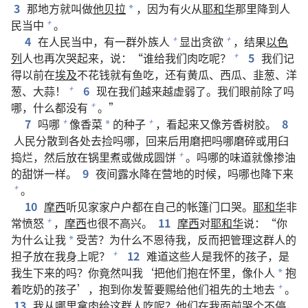
3
那地方就叫做
他贝拉
，因为有火从
耶和华
那里降到人
*
民当中
。
+
4
在人民当中，有一群外族人
显出贪欲
，结果
以色
+
+
列
人也再次哭起来，说：“谁给我们肉吃呢？
5
我们记
+
得以前在
埃及
不花钱就有鱼吃，还有黄瓜、西瓜、韭葱、洋
葱、大蒜！
6
现在我们越来越虚弱了。我们眼前除了吗
+
哪，什么都没有
。”
+
7
吗哪
像香菜
的种子
，看起来又像芳香树胶。
8
+
+
*
人民分散到各处去捡吗哪，回来后用磨把吗哪磨碎或用臼
捣烂，然后放在锅里煮或做成圆饼
。吗哪的味道就像掺油
+
的甜饼一样。
9
夜间露水降在营地的时候，吗哪也降下来
。
+
10
摩西
听见家家户户都在自己的帐篷门口哭。
耶和华
非
常愤怒
，
摩西
也很不高兴。
11
摩西
对
耶和华
说：“你
+
为什么让我
受苦？为什么不恩待我，反而把管理这群人的
*
担子放在我身上呢？
12
难道这些人是我怀的孩子，是
+
我生下来的吗？你竟然叫我‘把他们抱在怀里，像仆人
抱
*
着吃奶的孩子’，抱到你发誓要赐给他们祖先的土地去
。
+
13
我从哪里拿肉给这群人吃呢？他们在我面前哭个不停，