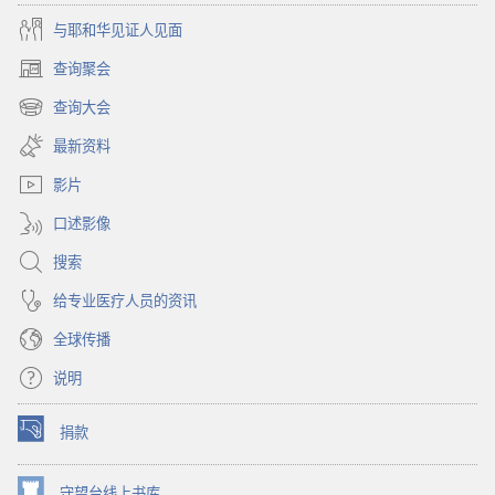
与耶和华见证人见面
查询聚会
（打
开
查询大会
（打
新
开
窗
最新资料
新
口）
窗
影片
口）
口述影像
搜索
给专业医疗人员的资讯
全球传播
说明
捐款
（打
开
新
守望台线上书库