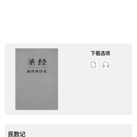
下载选项
电
录
子
音
出
下
版
载
物
选
下
项
载
圣
选
经
项
新
民数记
圣
世