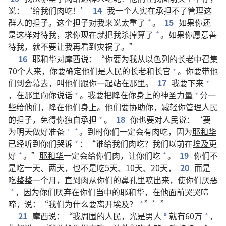
说：‘给我们肉吃！’
14
我一个人实在承担不了管理这
群人的担子。这个担子对我来说太重了
。
15
如果你还
+
是这样对待我，求你现在就把我杀掉算了
。如果你愿意善
+
待我，就不要让我再看到灾祸了。”
16
耶和华
对
摩西
说：“你要为我从
以色列
的长老中召集
70个人来，你要确定他们是人民的长老和长官
。你要带他
+
们到会幕去，叫他们跟你一起站在那里。
17
我要下来
+
，在那里向你说话
。我要把降在你身上的神圣力量
分一
+
+
些给他们，降在他们身上。他们要协助你，减轻你管理人民
的担子，免得你独自承担
。
18
你也要对人民说：‘要
+
为明天做好准备
。到时你们一定会有肉吃，因为
耶和华
+
*
已经听到你们哭诉
：“谁给我们肉吃？我们以前在
埃及
更
+
好
。”
耶和华
一定会给你们肉，让你们吃
。
19
你们不
+
+
是吃一天、两天，也不是吃5天、10天、20天，
20
而是
吃整整一个月，直到肉从你们的鼻孔里喷出来，使你们厌恶
，因为你们厌弃在你们当中的
耶和华
，在他面前哭哭啼
+
啼，说：“我们为什么要离开
埃及
？
”’”
+
21
摩西
说：“我周围的人民，光是男人
就有60万
，
+
*