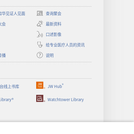
和华见证人见面
查询聚会
（打
开
大会
最新资料
新
窗
口述影像
口）
给专业医疗人员的资讯
传播
说明
®
台线上书库
JW Hub
（打
开
ibrary®
Watchtower Library
新
窗
口）