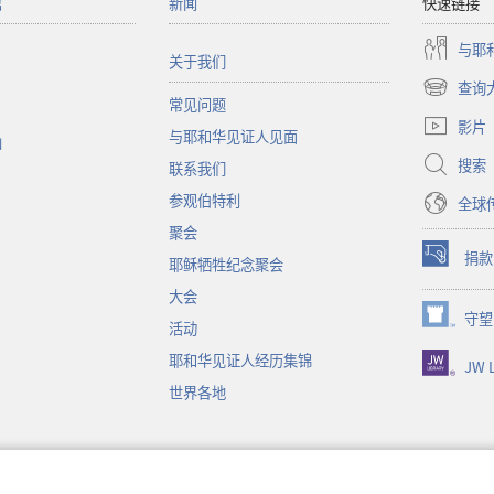
馆
新闻
快速链接
与耶
关于我们
查询
（打
常见问题
开
影片
与耶和华见证人见面
新
函
窗
搜索
联系我们
口）
参观伯特利
全球
聚会
捐款
耶稣牺牲纪念聚会
（打
开
大会
新
守望
（打
活动
窗
开
口）
耶和华见证人经历集锦
JW L
新
窗
世界各地
口）
音