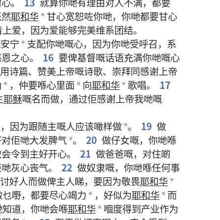
耐心
。
13
就算
你哋
有
理由
对
人
不满
，
都
要
既然
耶和华
甘心
宽恕
咗
你哋
，
你哋
都
要
甘心
*
着上
爱
，
因为
爱
能够
完美
维系
团结
。
嘅
安宁
支配
你哋
嘅
心
，
因为
你哋
受
呼召
，
系
*
感恩
之
心
。
16
要
俾
基督
嘅
话语
充满
你哋
嘅
心
用
诗篇
、
赞美
上帝
嘅
诗歌
、
崇拜
同
感谢
上帝
励
，
仲
要
喺
心
里面
向
耶和华
歌唱
。
17
*
*
*
主
耶稣
嘅
名
而
做
，
通过
佢
感谢
上帝
我哋
嘅
夫
，
因为
跟随
主
嘅
人
应该
噉样
做
。
19
做
*
好
对
佢哋
大
发
脾气
。
20
做
仔女
嘅
，
你哋
喺
*
做
会
令
到
主
好
开心
。
21
做
爸爸
嘅
，
对
住
啲
佢哋
灰心丧气
。
22
做
奴隶
嘅
，
你哋
喺
任何
事
讨好
人
而
做
俾
主人
睇
，
要
因为
敬畏
耶和华
*
做
乜嘢
，
都
要
尽心竭力
，
好似
为
耶和华
而
*
*
哋
知道
，
你哋
会
喺
耶和华
嗰度
得到
产业
作为
*