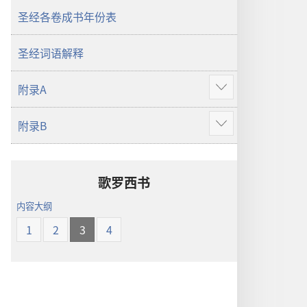
界
圣经各卷成书年份表
译
本
圣经词语解释
附录A
显
示
附录B
更
显
多
示
更
多
歌罗西书
内容大纲
1
2
3
4