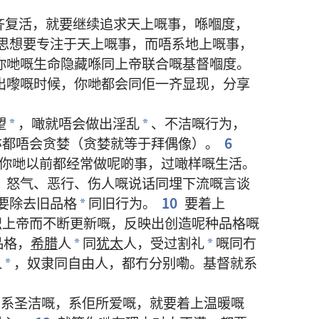
齐
复活
，
就要
继续
追求
天上
嘅
事
，
喺
嗰度
，
思想
要
专注
于
天上
嘅
事
，
而
唔系
地上
嘅
事
，
你哋
嘅
生命
隐藏
喺
同
上帝
联合
嘅
基督
嗰度
。
出嚟
嘅
时候
，
你哋
都
会
同
佢
一齐
显现
，
分享
望
，
噉
就
唔会
做出
淫乱
、
不洁
嘅
行为
，
*
*
亦
都
唔会
贪婪
（
贪婪
就
等于
拜偶像
）。
6
你哋
以前
都
经常
做
呢啲
事
，
过
噉样
嘅
生活
。
、
怒气
、
恶行
、
伤人
嘅
说话
同埋
下流
嘅
言谈
要
除去
旧
品格
同
旧
行为
。
10
要
着上
*
识
上帝
而
不断
更新
嘅
，
反映
出
创造
呢
种
品格
嘅
品格
，
希腊
人
同
犹太
人
，
受
过
割礼
嘅
同
冇
*
*
人
，
奴隶
同
自由人
，
都
冇
分别
嘞
。
基督
就系
*
，
系
圣洁
嘅
，
系
佢
所
爱
嘅
，
就要
着上
温暖
嘅