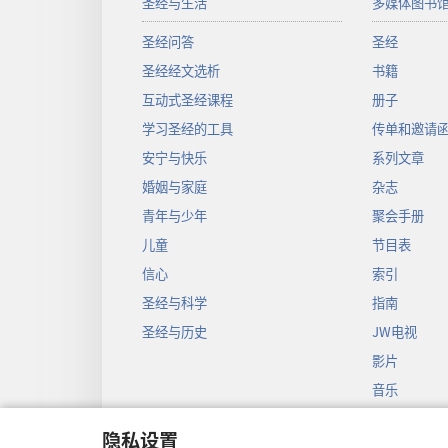
圣经与生活
多媒体图书
圣经问答
圣经
圣经经文选析
书籍
互动式圣经课程
册子
学习圣经的工具
传单和邀请
安宁与快乐
系列文章
婚姻与家庭
杂志
青年与少年
聚会手册
儿童
节目表
信心
索引
圣经与科学
指南
圣经与历史
JW电视
影片
音乐
圣经戏剧录
隐私设置
圣经有声剧