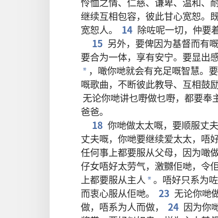
怜恤
之
情
、
仁慈
、
谦卑
、
温和
、
继续
互相
包容
，
彼此
甘心
宽恕
。
宽恕
人
。
14
除
咗
呢
一切
，
仲
要
15
另外
，
要
俾
因为
基督
而
有
要
合为一体
，
享有
安宁
。
要
显出
，
噉
你哋
就
会
有
充足
嘅
智慧
。
要
*
嘅
歌曲
，
不断
彼此
教导
、
互相
鼓
无论
你哋
讲
乜嘢
做
乜嘢
，
都
要
奉
爸爸
。
18
你哋
做
太太
嘅
，
要
顺服
丈
丈夫
嘅
，
你哋
要
继续
爱
太太
，
唔
任何
事
上
都
要
服从
父母
，
因为
噉
仔女
唔好
太
劳气
，
激嬲
佢哋
，
令
上
都
要
服从
主人
。
唔好
只系
为咗
*
而
衷心
服从
佢哋
。
23
无论
你哋
做
，
唔系
为
人
而
做
，
24
因为
你