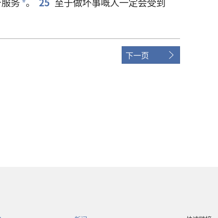
督
服务
。
25
至于
做
坏事
嘅
人
一定
会
受到
*
下一页