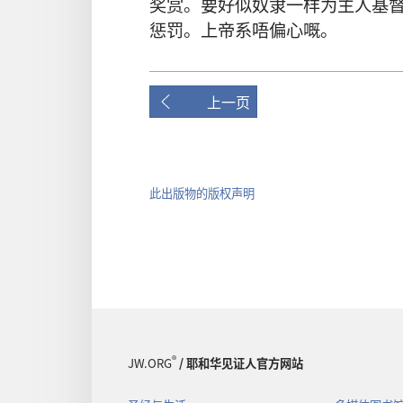
奖赏
。
要
好似
奴隶
一样
为
主人
基
惩罚
。
上帝
系
唔
偏心
嘅
。
上一页
此出版物的版权声明
®
JW.ORG
/ 耶和华见证人官方网站