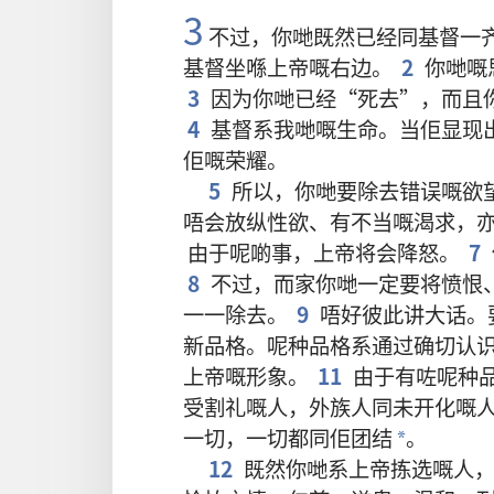
3
不过
，
你哋
既然
已经
同
基督
一
基督
坐
喺
上帝
嘅
右边
。
2
你哋
嘅
3
因为
你哋
已经
“
死去
”，
而且
4
基督
系
我哋
嘅
生命
。
当
佢
显现
佢
嘅
荣耀
。
5
所以
，
你哋
要
除去
错误
嘅
欲
唔会
放纵
性欲
、
有
不当
嘅
渴求
，
由于
呢啲
事
，
上帝
将会
降怒
。
7
8
不过
，
而家
你哋
一定
要
将
愤恨
一一
除去
。
9
唔好
彼此
讲
大话
。
新品格
。
呢
种
品格
系
通过
确切
认
上帝
嘅
形象
。
11
由于
有
咗
呢
种
受
割礼
嘅
人
，
外族人
同
未
开化
嘅
一切
，
一切
都
同
佢
团结
。
*
12
既然
你哋
系
上帝
拣选
嘅
人