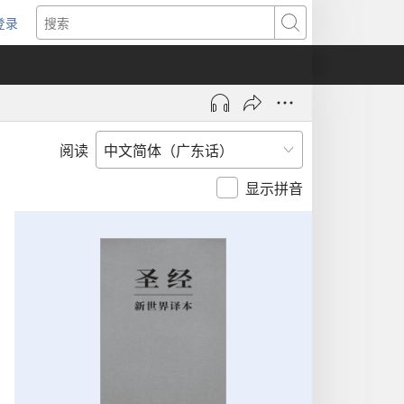
登录
（打
搜
开
索
新
窗
口）
阅读
显示拼音