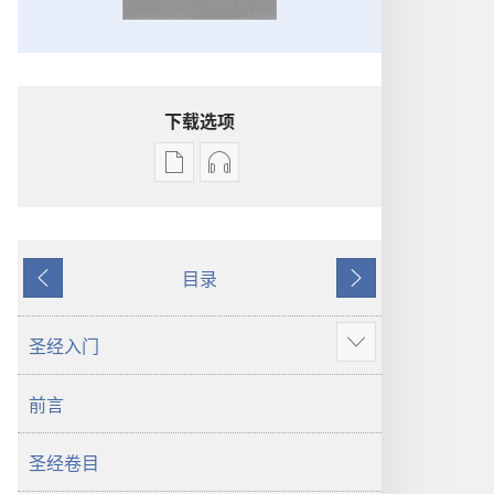
下载选项
电
录
子
音
出
下
版
载
目录
物
选
上
下
下
项
一
一
载
圣
页
页
圣经入门
显
选
经
示
项
新
前言
更
圣
世
多
经
界
圣经卷目
新
译
世
本