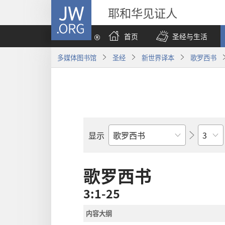
JW.ORG
耶和华见证人
首页
圣经与生活
多媒体图书馆
圣经
新世界译本
歌罗西书
章
显示
圣
经
经
歌罗西书
卷
3:1-25
内容大纲