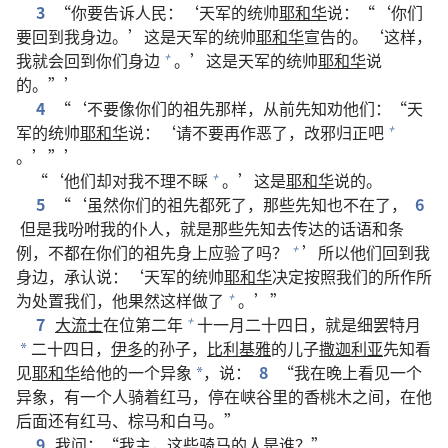
3
“你要告诉人民：‘天军的统帅
耶和华
说：“‘你们
要回到我身边。’这是天军的统帅
耶和华
宣告的。‘这样，
我就会回到你们身边
。’这是天军的统帅
耶和华
说
+
的。”’
4
“‘不要像你们的祖先那样，从前先知劝他们：“天
军的统帅
耶和华
说：‘请不要再作恶了，改邪归正吧
+
。’”’
“‘他们却对我不理不睬
。’这是
耶和华
说的。
+
5
“‘虽然你们的祖先都死了，那些先知也不在了，
6
但是我吩咐我的仆人，就是那些先知去传达的话语和条
例，不都在你们的祖先身上应验了吗？
’所以他们回到我
+
身边，承认说：‘天军的统帅
耶和华
决定按照我们的所作所
为处置我们，他果然这样做了
。’”
+
7
大流士
在位第二年
十一月二十四日，就是细罢特月
+
二十四日，
伊多
的孙子，
比利基雅
的儿子
撒迦利亚
先知看
*
见
耶和华
给他的一个异象
，说：
8
“我在晚上看见一个
*
异象，有一个人骑着红马，停在峡谷里的香桃木之间，在他
后面还有红马、棕马和白马。”
9
我问：“我主，这些骑马的人是谁？”