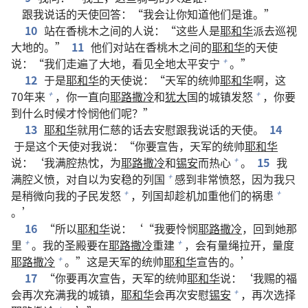
跟我说话的天使回答：“我会让你知道他们是谁。”
10
站在香桃木之间的人说：“这些人是
耶和华
派去巡视
大地的。”
11
他们对站在香桃木之间的
耶和华
的天使
说：“我们走遍了大地，看见全地太平安宁
。”
+
12
于是
耶和华
的天使说：“天军的统帅
耶和华
啊，这
70年来
，你一直向
耶路撒冷
和
犹大
国的城镇发怒
，你要
+
+
到什么时候才怜悯他们呢？”
13
耶和华
就用仁慈的话去安慰跟我说话的天使。
14
于是这个天使对我说：“你要宣告，天军的统帅
耶和华
说：‘我满腔热忱，为
耶路撒冷
和
锡安
而热心
。
15
我
+
满腔义愤，对自以为安稳的列国
感到非常愤怒，因为我只
+
是稍微向我的子民发怒
，列国却趁机加重他们的祸患
+
+
。’
16
“所以
耶和华
说：‘“我要怜悯
耶路撒冷
，回到她那
里
。我的圣殿要在
耶路撒冷
重建
，会有量绳拉开，量度
+
+
耶路撒冷
。”这是天军的统帅
耶和华
宣告的。’
+
17
“你要再次宣告，天军的统帅
耶和华
说：‘我赐的福
会再次充满我的城镇，
耶和华
会再次安慰
锡安
，再次选择
+