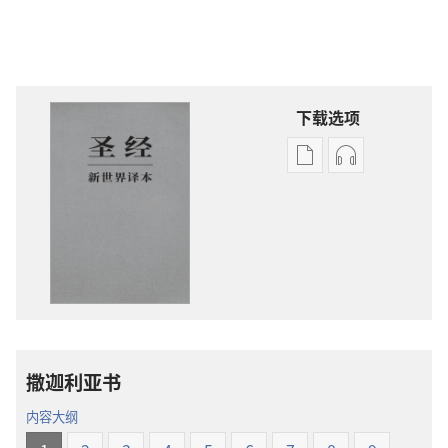
下载选项
电
录
子
音
出
下
版
载
物
选
下
项
载
圣
选
经
项
新
撒迦利亚书
圣
世
经
界
内容大纲
新
译