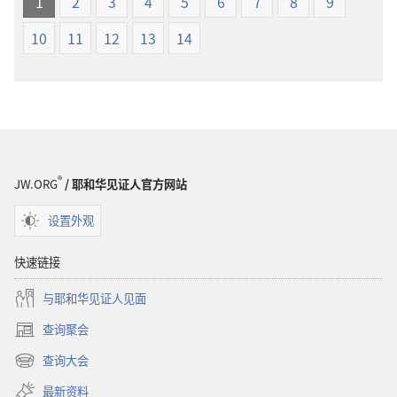
1
2
3
4
5
6
7
8
9
世
本
界
10
11
12
13
14
译
本
®
JW.ORG
/ 耶和华见证人官方网站
设置外观
快速链接
与耶和华见证人见面
查询聚会
（打
开
查询大会
（打
新
开
窗
最新资料