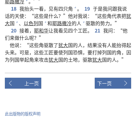
耶路撒冷
。’”
+
18
我抬头一看，见有四只角
。
19
于是我问跟我说
+
话的天使：“这些是什么？”他对我说：“这些角代表把
犹
大
国
、
以色列
国
和
耶路撒冷
的人
驱散的势力。”
+
+
+
20
接着，
耶和华
让我看见四个工匠。
21
我问：“他
们来做什么呢？”
他说：“这些角驱散了
犹大
国的人，结果没有人能抬得起
头来。可是，这些工匠要使列国恐惧，要打掉列国的角，因
为列国举起角来攻击
犹大
国的土地，驱散
犹大
国的人。”
上一页
下一页
此出版物的版权声明