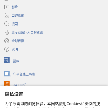
新
口）
窗
影片
口）
口述影像
搜索
给专业医疗人员的资讯
全球传播
说明
捐款
（打
开
新
守望台线上书库
（打
窗
开
口）
®
JW Hub
新
（打
窗
开
隐私设置
口）
JW Library®
新
窗
为了改善您的浏览体验，本网站使用Cookies和类似的技
口）
Watchtower Library