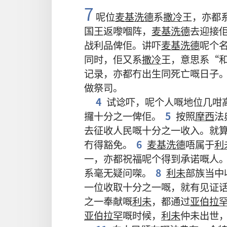
7
呢
位
麦基洗德
系
撒冷
王
，
亦
都
国王
返嚟
嗰阵
，
麦基洗德
去
迎接
战利品
俾
佢
。
讲
吓
麦基洗德
呢个
同时
，
佢
又
系
撒冷
王
，
意思
系
“
记录
，
亦
都
冇
出生
同
死亡
嘅
日子
做
祭司
。
4
试
谂
吓
，
呢
个
人
嘅
地位
几咁
攞
十
分
之
一
俾
佢
。
5
按照
摩西
法
去
征收
人民
嘅
十
分
之
一
收入
。
就
冇
得
豁免
。
6
麦基洗德
唔
属于
利
一
，
亦
都
祝福
呢个
得到
承诺
嘅
人
系
毫
无
疑问
㗎
。
8
利未
部族
当中
一
位
收取
十
分
之
一
嘅
，
就
有
见证
之
一
奉献
嘅
利未
，
都
通过
亚伯拉
亚伯拉罕
嘅
时候
，
利未
仲
未
出世