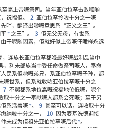
系
至
高
上帝
嘅
祭司
。
当年
亚伯拉罕
击败
嗰啲
佢
，
祝福
佢
。
2
亚伯拉罕
拎
咗
十
分
之
一
嘅
名
先
吖
，
翻译
出嚟
嘅
意思
系
“
正义
之
王
”。
和平
之
王
”。
3
佢
无
父
无
母
，
冇
世系
*
。
由于
呢啲
因素
，
佢
就
好似
上帝
嘅
仔
噉样
永远
高
，
连
族长
亚伯拉罕
都
喺
最好
嘅
战利品
当中
典
，
利未
部族
当中
受
任命
做
祭司
嘅
人
，
奉命
算
人民
系
佢哋
嘅
弟兄
，
系
亚伯拉罕
嘅
子孙
，
都
未
嘅
世系
，
但系
就
收
咗
亚伯拉罕
嘅
十
分
之
。
7
不嬲
都
系
地位
高
嘅
祝福
地位
低
嘅
，
呢个
收取
十
分
之
一
奉献
嘅
人
都
系
会
死
嘅
；
至于
另
话
佢
系
活
着
嘅
。
9
甚至
可以
话
，
连
收取
十
分
*
罕
缴纳
咗
十
分
之
一
，
10
因为
麦基洗德
迎接
，
仲
未
成为
佢
祖先
亚伯拉罕
嘅
后代
。
*