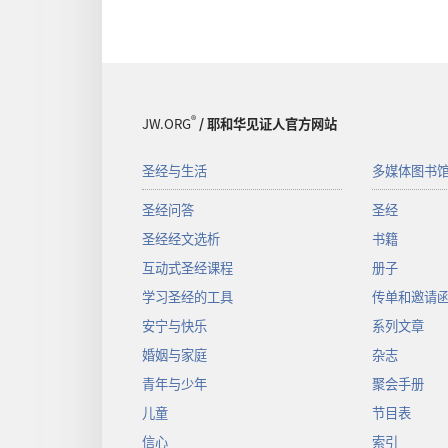
®
JW.ORG
/ 耶和华见证人官方网站
圣经与生活
多媒体图书
圣经问答
圣经
圣经经文选析
书籍
互动式圣经课程
册子
学习圣经的工具
传单和邀请
安宁与快乐
系列文章
婚姻与家庭
杂志
青年与少年
聚会手册
儿童
节目表
信心
索引