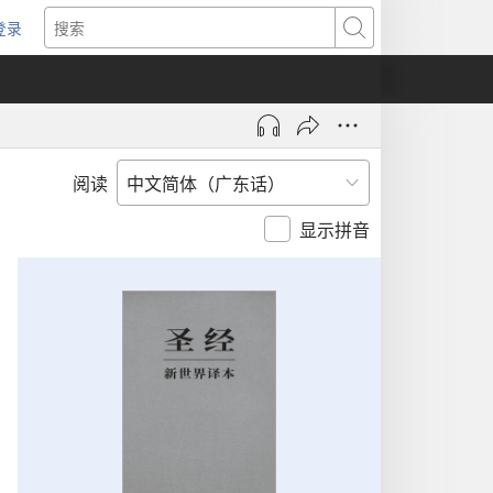
登录
（打
搜
开
索
新
窗
口）
阅读
显示拼音