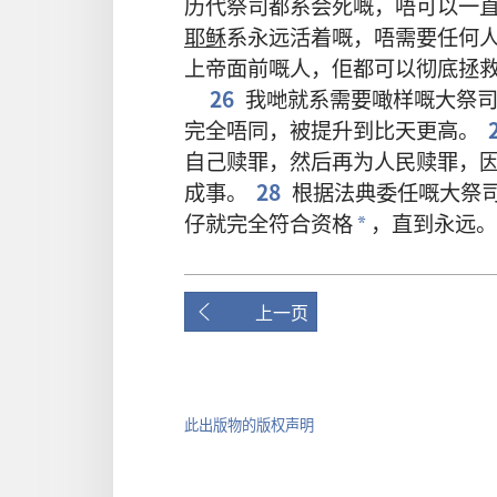
历代
祭司
都
系
会
死
嘅
，
唔
可以
一
耶稣
系
永远
活
着
嘅
，
唔
需要
任何
上帝
面前
嘅
人
，
佢
都
可以
彻底
拯
26
我哋
就系
需要
噉样
嘅
大祭
完全
唔
同
，
被
提升
到
比
天
更
高
。
自己
赎罪
，
然后
再
为
人民
赎罪
，
成事
。
28
根据
法典
委任
嘅
大祭
仔
就
完全
符合
资格
，
直到
永远
。
*
上一页
此出版物的版权声明