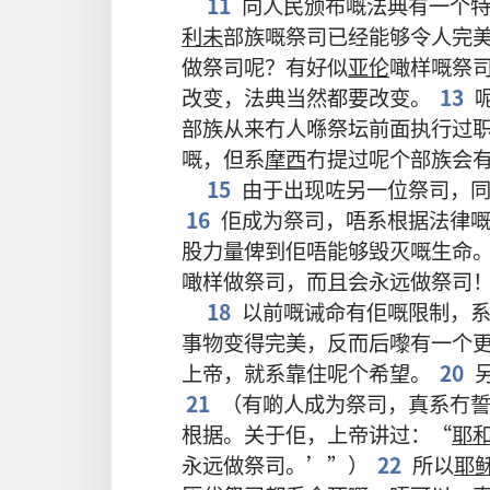
11
向
人民
颁布
嘅
法典
有
一
个
利未
部族
嘅
祭司
已经
能够
令
人
完
做
祭司
呢
？
有
好似
亚伦
噉样
嘅
祭
改变
，
法典
当然
都
要
改变
。
13
部族
从来
冇
人
喺
祭坛
前面
执行
过
嘅
，
但系
摩西
冇
提
过
呢个
部族
会
15
由于
出现
咗
另
一
位
祭司
，
16
佢
成为
祭司
，
唔
系
根据
法律
股
力量
俾
到
佢
唔
能够
毁灭
嘅
生命
噉样
做
祭司
，
而且
会
永远
做
祭司
18
以前
嘅
诫命
有
佢
嘅
限制
，
事物
变
得
完美
，
反而
后嚟
有
一
个
上帝
，
就系
靠
住
呢个
希望
。
20
21
（
有啲
人
成为
祭司
，
真系
冇
根据
。
关于
佢
，
上帝
讲
过
：“
耶
永远
做
祭司
。’”）
22
所以
耶