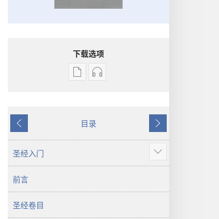
下载选项
电
录
子
音
出
下
版
载
目录
物
选
上
下
下
项
一
一
载
圣
页
页
圣经入门
显
选
经
示
项
新
前言
更
圣
世
多
经
界
圣经卷目
新
译
世
本