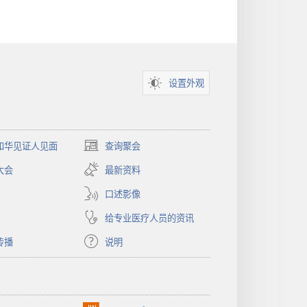
设置外观
和华见证人见面
查询聚会
（打
开
大会
最新资料
新
窗
口述影像
口）
给专业医疗人员的资讯
传播
说明