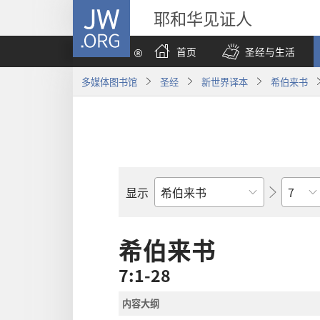
JW.ORG
耶和华见证人
首页
圣经与生活
多媒体图书馆
圣经
新世界译本
希伯来书
章
显示
圣
经
经
希伯来书
卷
7:1-28
内容大纲