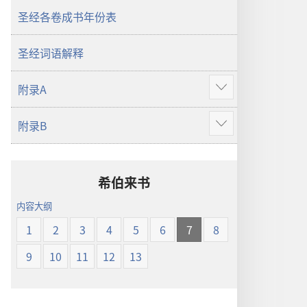
界
圣经各卷成书年份表
译
本
圣经词语解释
附录A
显
示
附录B
更
显
多
示
更
多
希伯来书
内容大纲
1
2
3
4
5
6
7
8
9
10
11
12
13