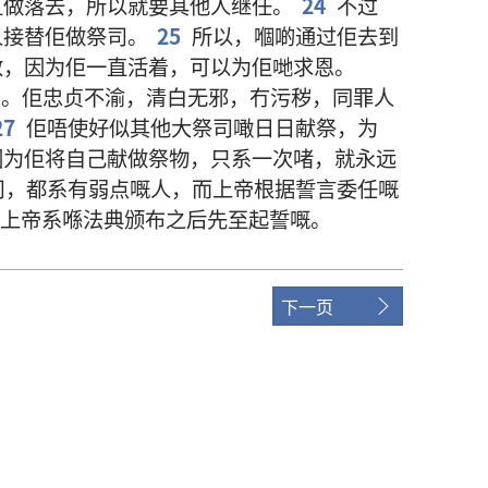
直
做
落去
，
所以
就
要
其他
人
继任
。
24
不过
人
接替
佢
做
祭司
。
25
所以
，
嗰啲
通过
佢
去
到
救
，
因为
佢
一直
活
着
，
可以
为
佢哋
求恩
。
司
。
佢
忠贞不渝
，
清白
无邪
，
冇
污秽
，
同
罪人
27
佢
唔使
好似
其他
大祭司
噉
日日
献
祭
，
为
因为
佢
将
自己
献
做
祭物
，
只系
一
次
啫
，
就
永远
司
，
都
系
有
弱点
嘅
人
，
而
上帝
根据
誓言
委任
嘅
上帝
系
喺
法典
颁布
之后
先至
起誓
嘅
。
下一页