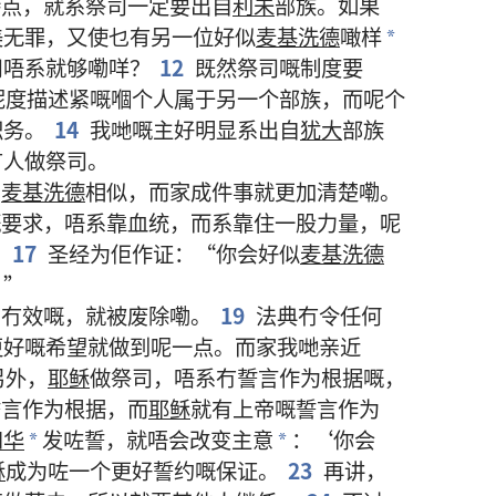
特点
，
就系
祭司
一定
要
出
自
利未
部族
。
如果
美
无
罪
，
又
使
乜
有
另
一
位
好似
麦基洗德
噉样
*
司
唔
系
就
够
嘞
咩
？
12
既然
祭司
嘅
制度
要
呢度
描述
紧
嘅
嗰个
人
属于
另
一
个
部族
，
而
呢个
职务
。
14
我哋
嘅
主
好
明显
系
出
自
犹大
部族
有
人
做
祭司
。
同
麦基洗德
相似
，
而家
成
件
事
就
更加
清楚
嘞
。
嘅
要求
，
唔
系
靠
血统
，
而
系
靠
住
一
股
力量
，
呢
。
17
圣经
为
佢
作证
：“
你
会
好似
麦基洗德
！”
系
冇效
嘅
，
就
被
废除
嘞
。
19
法典
冇
令
任何
更
好
嘅
希望
就
做
到
呢
一
点
。
而家
我哋
亲近
另外
，
耶稣
做
祭司
，
唔
系
冇
誓言
作为
根据
嘅
，
誓言
作为
根据
，
而
耶稣
就
有
上帝
嘅
誓言
作为
和华
发
咗
誓
，
就
唔
会
改变
主意
：‘
你
会
*
*
稣
成为
咗
一
个
更
好
誓约
嘅
保证
。
23
再
讲
，