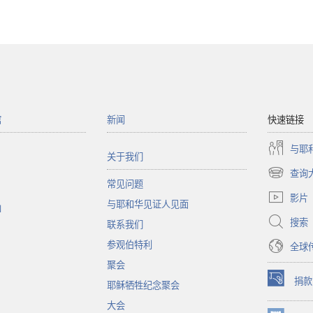
馆
新闻
快速链接
与耶
关于我们
查询
（打
常见问题
开
影片
与耶和华见证人见面
新
函
窗
搜索
联系我们
口）
参观伯特利
全球
聚会
捐款
耶稣牺牲纪念聚会
（打
开
大会