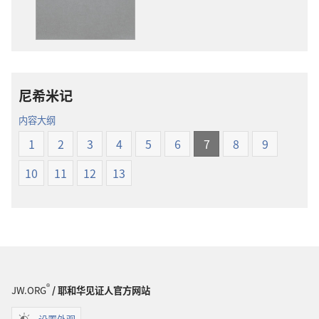
物
选
下
项
载
圣
选
经
项
新
尼希米记
圣
世
经
界
内容大纲
新
译
1
2
3
4
5
6
7
8
9
世
本
界
10
11
12
13
译
本
®
JW.ORG
/ 耶和华见证人官方网站