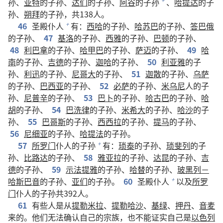
孙、
亚特
的子孙、
达们
的子孙、
阿谷
的子孙
、
哈提达
的子
+
孙、
朔拜
的子孙，共138人。
46
圣殿仆人
有：
西哈
的子孙、
哈苏巴
的子孙、
答巴俄
+
的子孙、
47
基洛
的子孙、
西雅
的子孙、
巴顿
的子孙、
48
利巴拿
的子孙、
哈甲巴
的子孙、
萨迈
的子孙、
49
哈
南
的子孙、
吉德
的子孙、
迦哈
的子孙、
50
利亚雅
的子
孙、
利迅
的子孙、
尼哥大
的子孙、
51
迦散
的子孙、
乌萨
的子孙、
巴西亚
的子孙、
52
必萨
的子孙、
米乌尼
人的子
孙、
尼普辛
的子孙、
53
巴卜
的子孙、
哈古巴
的子孙、
哈
胡
的子孙、
54
巴洗律
的子孙、
米希大
的子孙、
哈沙
的子
孙、
55
巴哥斯
的子孙、
西西拉
的子孙、
提马
的子孙、
56
尼细亚
的子孙、
哈提法
的子孙。
57
所罗门
仆人的子孙
有：
琐泰
的子孙、
琐斐列
的子
+
孙、
比路达
的子孙、
58
雅亚拉
的子孙、
达昆
的子孙、
吉
德
的子孙、
59
示法提雅
的子孙、
哈替
的子孙、
玻黑列－
哈斯巴音
的子孙、
亚们
的子孙。
60
圣殿仆人
以及
所罗
+
门
仆人的子孙共392人。
61
有些人是从
提勒米拉
、
提勒哈沙
、
基绿
、
押丹
、
音麦
来的。他们无法确认自己的宗族，也不能证实自己是
以色列