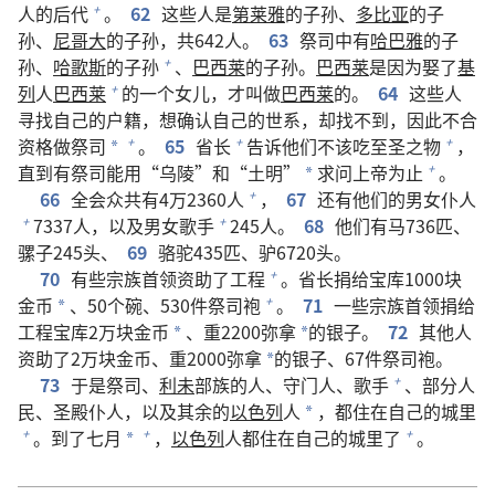
人的后代
。
62
这些人是
第莱雅
的子孙、
多比亚
的子
+
孙、
尼哥大
的子孙，共642人。
63
祭司中有
哈巴雅
的子
孙、
哈歌斯
的子孙
、
巴西莱
的子孙。
巴西莱
是因为娶了
基
+
列
人
巴西莱
的一个女儿，才叫做
巴西莱
的。
64
这些人
+
寻找自己的户籍，想确认自己的世系，却找不到，因此不合
资格做祭司
。
65
省长
告诉他们不该吃至圣之物
，
+
+
+
*
直到有祭司能用“乌陵”和“土明”
求问上帝为止
。
+
*
66
全会众共有4万2360人
，
67
还有他们的男女仆人
+
7337人，以及男女歌手
245人。
68
他们有马736匹、
+
+
骡子245头、
69
骆驼435匹、驴6720头。
70
有些宗族首领资助了工程
。省长捐给宝库1000块
+
金币
、50个碗、530件祭司袍
。
71
一些宗族首领捐给
+
*
工程宝库2万块金币
、重2200弥拿
的银子。
72
其他人
*
*
资助了2万块金币、重2000弥拿
的银子、67件祭司袍。
*
73
于是祭司、
利未
部族的人、守门人、歌手
、部分人
+
民、圣殿仆人，以及其余的
以色列
人
，都住在自己的城里
*
。到了七月
，
以色列
人都住在自己的城里了
。
+
+
+
*