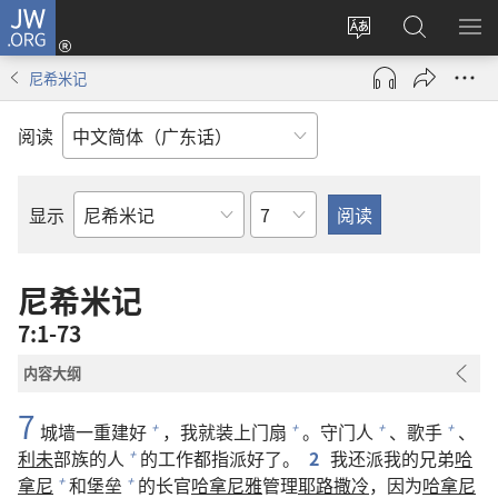
JW.ORG
登
录
更
搜
显
（打
改
索
示
尼希米记
开
网
JW.ORG
菜
新
站
单
阅读
窗
语
口）
言
章
显示
圣
经
经
尼希米记
卷
7:1-73
内容大纲
7
城墙一重建好
，我就装上门扇
。守门人
、歌手
、
+
+
+
+
利未
部族的人
的工作都指派好了。
2
我还派我的兄弟
哈
+
拿尼
和堡垒
的长官
哈拿尼雅
管理
耶路撒冷
，因为
哈拿尼
+
+