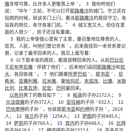
雅
非常可靠，比许多人更敬畏上帝
。
3
我吩咐他们
+
说：“中午
之前，不可以打开
耶路撒冷
的城门。守卫还在
*
站岗的时候，就该关门上闩。要派
耶路撒冷
的居民守卫，各
站各的岗位，各守各家门前。”
4
城又宽又大，但住在里
面的人很少
，房子还没有重建。
+
5
我的上帝使我心里有了主意，要召集地位尊贵的人、
官员、人民，叫他们登记世系
。后来我找到一本世系登记
+
册，记录了最早回来的人。我见上面写着：
6
以下是本省的居民，都是获释回来的人。从前
巴比伦
王
尼布甲尼撒
俘掳了他们
，后来他们返回
耶路撒冷
和
犹
+
+
大
，各回各城
。
7
他们跟着
所罗巴伯
、
耶书亚
、
尼
+
+
+
希米
、
亚撒利雅
、
拉米雅
、
拿哈玛尼
、
末底改
、
比珊
、
米斯
比列
、
比革瓦伊
、
尼宏
、
巴阿拿
回来。
以色列
男丁的数目如下
：
8
帕录
的子孙2172人；
9
+
示法提雅
的子孙372人；
10
亚拉赫
的子孙
652人；
11
+
巴哈摩押
的子孙
，也就是
耶书亚
和
约押
的子孙
，2818
+
+
人；
12
埃兰
的子孙
1254人；
13
萨图
的子孙845人；
+
14
萨凯
的子孙760人；
15
宾内
的子孙648人；
16
比拜
的子孙628人；
17
押迦得
的子孙2322人；
18
亚多尼干