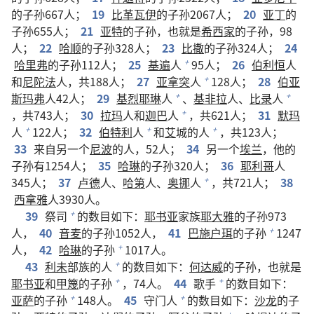
的子孙667人；
19
比革瓦伊
的子孙2067人；
20
亚丁
的
子孙655人；
21
亚特
的子孙，也就是
希西家
的子孙，98
人；
22
哈顺
的子孙328人；
23
比撒
的子孙324人；
24
哈里弗
的子孙112人；
25
基遍
人
95人；
26
伯利恒
人
+
和
尼陀法
人，共188人；
27
亚拿突
人
128人；
28
伯亚
+
斯玛弗
人42人；
29
基烈耶琳
人
、
基非拉
人、
比录
人
+
+
，共743人；
30
拉玛
人和
迦巴
人
，共621人；
31
默玛
+
人
122人；
32
伯特利
人
和
艾
城的人
，共123人；
+
+
+
33
来自另一个
尼波
的人，52人；
34
另一个
埃兰
，他的
子孙有1254人；
35
哈琳
的子孙320人；
36
耶利哥
人
345人；
37
卢德
人、
哈第
人、
奥挪
人
，共721人；
38
+
西拿雅
人3930人。
39
祭司
的数目如下：
耶书亚
家族
耶大雅
的子孙973
+
人，
40
音麦
的子孙1052人，
41
巴施户珥
的子孙
1247
+
人，
42
哈琳
的子孙
1017人。
+
43
利未
部族的人
的数目如下：
何达威
的子孙，也就是
+
耶书亚
和
甲篾
的子孙
，74人。
44
歌手
的数目如下：
+
+
亚萨
的子孙
148人。
45
守门人
的数目如下：
沙龙
的子
+
+