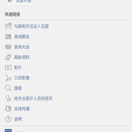
设置外观
快速链接
与耶和华见证人见面
查询聚会
（打
开
查询大会
（打
新
开
窗
最新资料
新
口）
窗
影片
口）
口述影像
搜索
给专业医疗人员的资讯
全球传播
说明