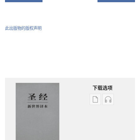
此出版物的版权声明
下载选项
电
录
子
音
出
下
版
载
物
选