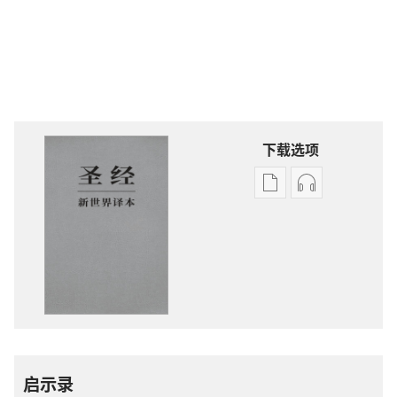
下载选项
电
录
子
音
出
下
版
载
物
选
下
项
载
圣
选
经
项
新
启示录
圣
世