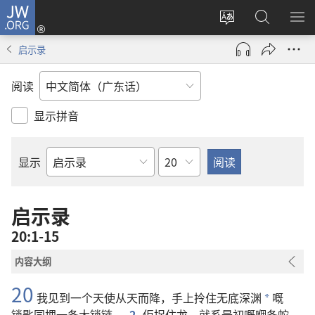
JW.ORG
登
录
更
搜
显
（打
改
索
示
启示录
开
网
JW.ORG
菜
新
站
单
阅读
窗
语
口）
言
显示拼音
章
显示
圣
经
经
启示录
卷
20:1-15
内容大纲
20
我
见
到
一
个
天使
从
天
而
降
，
手
上
拎
住
无底深渊
嘅
*
锁匙
同埋
一
条
大
锁链
。
2
佢
捉
住
龙
，
就系
最初
嘅
嗰
条
蛇
，