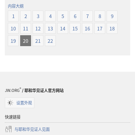
经
界
内容大纲
新
译
1
2
3
4
5
6
7
8
9
世
本
界
10
11
12
13
14
15
16
17
18
译
本
19
20
21
22
®
JW.ORG
/ 耶和华见证人官方网站
设置外观
快速链接
与耶和华见证人见面