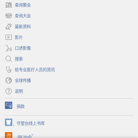
查询聚会
（打
开
查询大会
（打
新
开
窗
最新资料
新
口）
窗
影片
口）
口述影像
搜索
给专业医疗人员的资讯
全球传播
说明
捐款
（打
开
新
守望台线上书库
（打
窗
开
口）
®
JW Hub
新