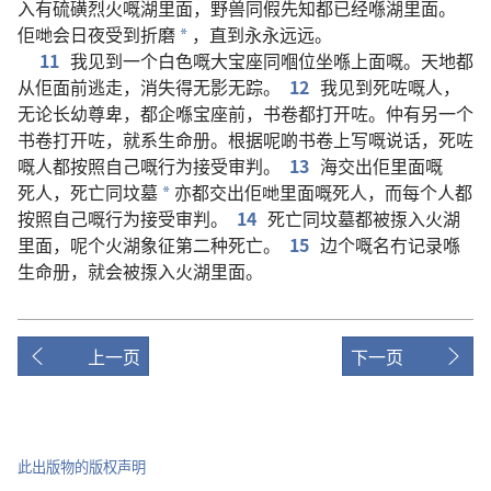
入
有
硫磺
烈火
嘅
湖
里面
，
野兽
同
假先知
都
已经
喺
湖
里面
。
佢哋
会
日夜
受
到
折磨
，
直到
永永远远
。
*
11
我
见
到
一
个
白色
嘅
大
宝座
同
嗰
位
坐
喺
上面
嘅
。
天地
都
从
佢
面前
逃走
，
消失
得
无影无踪
。
12
我
见
到
死
咗
嘅
人
，
无论
长
幼
尊
卑
，
都
企
喺
宝座
前
，
书卷
都
打开
咗
。
仲有
另
一
个
书卷
打开
咗
，
就系
生命册
。
根据
呢啲
书卷
上
写
嘅
说话
，
死
咗
嘅
人
都
按照
自己
嘅
行为
接受
审判
。
13
海
交
出
佢
里面
嘅
死人
，
死亡
同
坟墓
亦
都
交
出
佢哋
里面
嘅
死人
，
而
每
个
人
都
*
按照
自己
嘅
行为
接受
审判
。
14
死亡
同
坟墓
都
被
揼
入
火湖
里面
，
呢个
火湖
象征
第
二
种
死亡
。
15
边个
嘅
名
冇
记录
喺
生命册
，
就
会
被
揼
入
火湖
里面
。
上一页
下一页
此出版物的版权声明