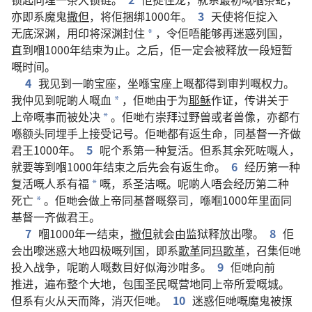
亦
即系
魔鬼
撒但
，
将
佢
捆绑
1000
年
。
3
天使
将
佢
掟
入
无底深渊
，
用
印
将
深渊
封
住
，
令
佢
唔
能够
再
迷惑
列国
，
*
直到
嗰
1000
年
结束
为止
。
之后
，
佢
一定
会
被
释放
一
段
短暂
嘅
时间
。
4
我
见
到
一啲
宝座
，
坐
喺
宝座
上
嘅
都
得到
审判
嘅
权力
。
我
仲
见
到
呢啲
人
嘅
血
，
佢哋
由于
为
耶稣
作证
，
传讲
关于
*
上帝
嘅
事
而
被
处决
。
佢哋
冇
崇拜
过
野兽
或者
兽像
，
亦
都
冇
*
喺
额头
同埋
手
上
接受
记号
。
佢哋
都
有
返
生命
，
同
基督
一齐
做
君王
1000
年
。
5
呢个
系
第
一
种
复活
。
但系
其余
死
咗
嘅
人
，
就
要
等到
嗰
1000
年
结束
之后
先
会
有
返
生命
。
6
经历
第
一
种
复活
嘅
人
系
有
福
嘅
，
系
圣洁
嘅
。
呢啲
人
唔
会
经历
第
二
种
*
死亡
。
佢哋
会
做
上帝
同
基督
嘅
祭司
，
喺
嗰
1000
年
里面
同
*
基督
一齐
做
君王
。
7
嗰
1000
年
一
结束
，
撒但
就
会
由
监狱
释放
出嚟
。
8
佢
会
出嚟
迷惑
大地
四极
嘅
列国
，
即系
歌革
同
玛歌革
，
召集
佢哋
投入
战争
，
呢啲
人
嘅
数目
好似
海沙
咁
多
。
9
佢哋
向
前
推进
，
遍布
整个
大地
，
包围
圣民
嘅
营地
同
上帝
所
爱
嘅
城
。
但系
有
火
从
天
而
降
，
消灭
佢哋
。
10
迷惑
佢哋
嘅
魔鬼
被
揼