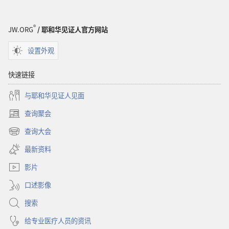
®
JW.ORG
/ 耶和华见证人官方网站
设置外观
快速链接
与耶和华见证人见面
查询聚会
（打
开
查询大会
（打
新
开
窗
最新资料
新
口）
窗
影片
口）
口述影像
搜索
给专业医疗人员的资讯