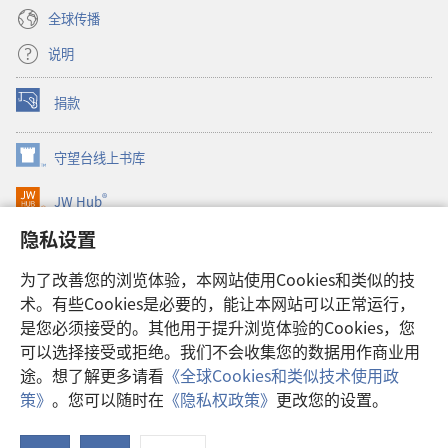
全球传播
说明
捐款
（打
开
新
守望台线上书库
（打
窗
开
口）
®
JW Hub
新
（打
窗
开
隐私设置
口）
JW Library®
新
窗
为了改善您的浏览体验，本网站使用Cookies和类似的技
口）
Watchtower Library
术。有些Cookies是必要的，能让本网站可以正常运行，
是您必须接受的。其他用于提升浏览体验的Cookies，您
可以选择接受或拒绝。我们不会收集您的数据用作商业用
途。想了解更多请看
《全球Cookies和类似技术使用政
Copyright
© 2026 Watch Tower Bible and Tract Society of Pennsylvania.
策》
。您可以随时在
《隐私权政策》
更改您的设置。
显
使用条款
|
隐私权政策
|
隐私设置
示