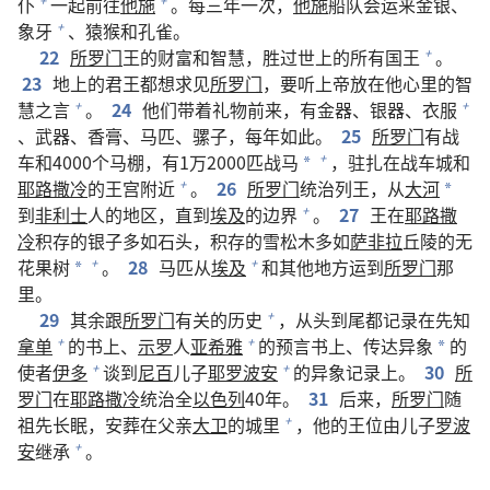
仆
一起前往
他施
。每三年一次，
他施
船队会运来金银、
+
+
象牙
、猿猴和孔雀。
+
22
所罗门
王的财富和智慧，胜过世上的所有国王
。
+
23
地上的君王都想求见
所罗门
，要听上帝放在他心里的智
慧之言
。
24
他们带着礼物前来，有金器、银器、衣服
+
+
、武器、香膏、马匹、骡子，每年如此。
25
所罗门
有战
车和4000个马棚，有1万2000匹战马
，驻扎在战车城和
+
*
耶路撒冷
的王宫附近
。
26
所罗门
统治列王，从
大河
+
*
到
非利士
人的地区，直到
埃及
的边界
。
27
王在
耶路撒
+
冷
积存的银子多如石头，积存的雪松木多如
萨非拉
丘陵的无
花果树
。
28
马匹从
埃及
和其他地方运到
所罗门
那
+
+
*
里。
29
其余跟
所罗门
有关的历史
，从头到尾都记录在先知
+
拿单
的书上、
示罗
人
亚希雅
的预言书上、传达异象
的
+
+
*
使者
伊多
谈到
尼百
儿子
耶罗波安
的异象记录上。
30
所
+
+
罗门
在
耶路撒冷
统治全
以色列
40年。
31
后来，
所罗门
随
祖先长眠，安葬在父亲
大卫
的城里
，他的王位由儿子
罗波
+
安
继承
。
+