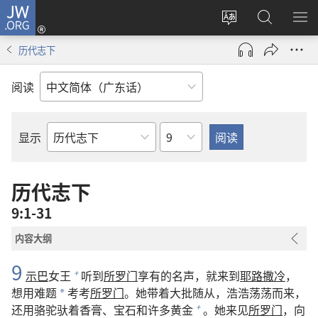
JW.ORG
登
录
更
搜
显
（打
改
索
示
历代志下
开
网
JW.ORG
菜
新
站
单
阅读
窗
语
口）
言
章
显示
圣
经
经
历代志下
卷
9:1-31
内容大纲
9
示巴
女王
听到
所罗门
享有的名声，就来到
耶路撒冷
，
+
想用难题
考考
所罗门
。她带着大批随从，浩浩荡荡而来，
*
还用骆驼驮着香膏、宝石和许多黄金
。她来见
所罗门
，向
+