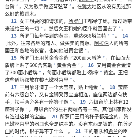
台阶
，又为歌手做竖琴弦琴
。在
犹大
地区从没有见过那
+
+
么好的檀香木。
12
女王想要的和请求的，
所罗门
王都给了她，超过她带
来送给王的一切
。然后女王和她的臣仆就回国去了
。
+
*
13
所罗门
每年得到的黄金，重达666塔兰特
。
14
+
*
此外，往来各地的商人、做买卖的商贩、
阿拉伯
人的所有
国王和各地的长官，也向他进贡金银
。
+
15
所罗门
王用黄金合金造了200面大盾牌
，在每面大
+
盾牌上贴了600舍客勒
黄金合金
；
16
又用黄金合金造
+
*
了300面小盾牌
，每面小盾牌都贴上3弥拿
黄金。王把
*
*
这些盾牌都放在
黎巴嫩林宫
里
。
+
17
王用象牙造了一个大宝座，贴上纯金
。
18
宝座
+
前有六级台阶，又有金脚凳跟宝座相连，座位两边都有扶
手，扶手两旁各有一座狮子像
。
19
六级台阶上共有12
+
座狮子像
，每级台阶的左右两端各有一座。其他国家都没
+
有造过这样的宝座。
20
所罗门
王用的杯子都是金的，
黎
巴嫩林宫
里的器皿也全是纯金的。没有东西是银的，在
所罗
门
的时代，银子算不了什么
。
21
王的船队和
希兰
的臣
+