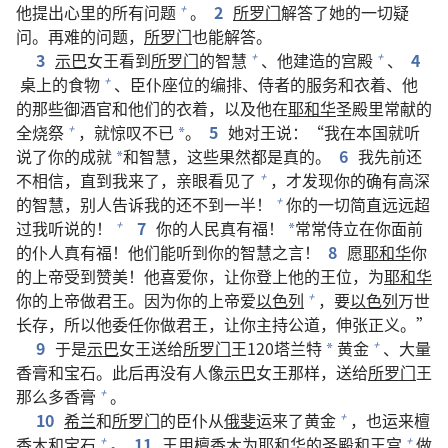
他提出心里的所有问题
。
2
所罗门
解答了她的一切疑
+
问。再难的问题，
所罗门
也能解答。
3
示巴
女王看到
所罗门
的智慧
、他建造的宫殿
、
4
+
+
桌上的食物
、臣仆座位的编排、侍者的服务和衣着、他
+
的那些御酒官和他们的衣着，以及他在
耶和华
圣殿里常献的
全烧祭
，就惊叹不已
。
5
她对王说：“我在本国就听
+
*
说了你的成就
和智慧，这些果然都是真的。
6
我先前还
*
不相信，直到我来了，亲眼看见了
，才发现你的确有高深
+
的智慧，别人告诉我的还不到一半！
你的一切简直远远超
+
过我听说的！
7
你的人民真有福！
常常侍立在你面前
+
*
的仆人真有福！他们能听到你的智慧之言！
8
愿
耶和华
你
的上帝受到赞美！他喜爱你，让你登上他的王位，为
耶和华
你的上帝做君王。因为你的上帝爱
以色列
，要
以色列
万世
+
长存，所以他委任你做君王，让你主持公道，伸张正义。”
9
于是
示巴
女王送给
所罗门
王120塔兰特
黄金
、大量
+
*
香膏和宝石。此后再没有人像
示巴
女王那样，送给
所罗门
王
那么多香膏
。
+
10
希兰
和
所罗门
的臣仆从
俄斐
运来了黄金
，也运来檀
+
香木和宝石
。
11
王用檀香木为
耶和华
的圣殿和王宫
做
+
+