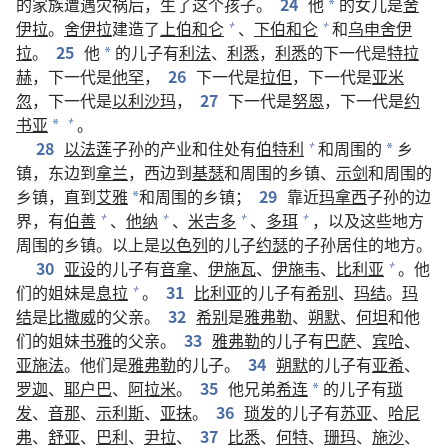
的家族遭遇灾祸后，生了这个孩子。
24
他
的女儿是
舍
*
伊拉
。
舍伊拉
建造了
上伯和仑
、
下伯和仑
和
乌申舍伊
+
+
拉
。
25
他
的儿子有
利法
、
利悉
，
利悉
的下一代是
特拉
*
赫
，下一代是
他罕
，
26
下一代是
拉但
，下一代是
亚米
忽
，下一代是
以利沙玛
，
27
下一代是
努恩
，下一代是
约
书亚
。
+
*
28
以法莲
子孙的产业和住处有
伯特利
和周围的
乡
+
*
镇，东边到
拿兰
，西边到
基瑟
和周围的乡镇、
示剑
和周围的
乡镇，直到
艾雅
和周围的乡镇；
29
靠近
玛拿西
子孙的边
*
界，有
伯善
、
他纳
、
米吉多
、
多珥
，以及这些地方
+
+
+
+
周围的乡镇。以上是
以色列
的儿子
约瑟
的子孙居住的地方。
30
亚设
的儿子有
音拿
、
伊施瓦
、
伊施韦
、
比利亚
。他
+
们的姐妹是
息拉
。
31
比利亚
的儿子有
希别
、
玛结
。
玛
+
结
是
比撒威
的父亲。
32
希别
是
雅弗勒
、
朔默
、
何坦
和他
们的姐妹
书雅
的父亲。
33
雅弗勒
的儿子有
巴萨
、
宾哈
、
亚施法
。他们是
雅弗勒
的儿子。
34
朔默
的儿子有
亚希
、
罗迦
、
耶户巴
、
阿拉米
。
35
他兄弟
希连
的儿子有
琐
*
发
、
音那
、
示利斯
、
亚抹
。
36
琐发
的儿子有
苏亚
、
哈尼
弗
、
舒亚
、
巴利
、
尹拉
、
37
比悉
、
何特
、
珊玛
、
施沙
、