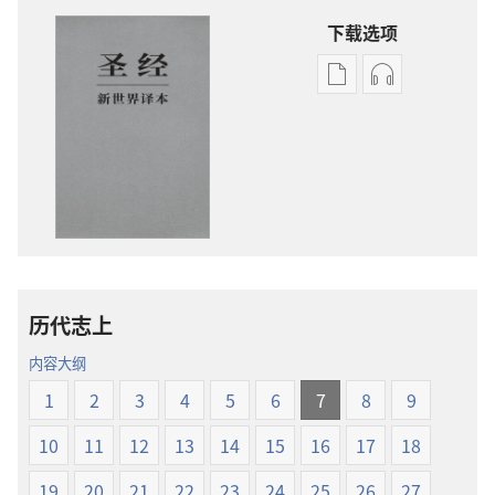
下载选项
电
录
子
音
出
下
版
载
物
选
下
项
载
圣
选
经
项
新
历代志上
圣
世
经
界
内容大纲
新
译
1
2
3
4
5
6
7
8
9
世
本
界
10
11
12
13
14
15
16
17
18
译
本
19
20
21
22
23
24
25
26
27