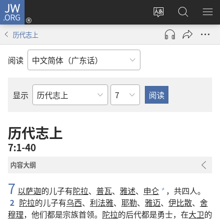
JW.ORG
登
录
更
搜
显
（打
改
索
示
历代志上
开
网
JW.ORG
菜
新
站
单
阅读
窗
语
口）
言
章
显示
圣
经
经
历代志上
卷
7:1-40
内容大纲
7
以萨迦
的儿子有
陀拉
、
普瓦
、
雅述
、
申仑
，共四人。
+
2
陀拉
的儿子有
乌西
、
利法雅
、
耶勒
、
雅迈
、
伊比散
、
舍
穆理
，他们都是宗族首领。
陀拉
的后代都是勇士，在
大卫
的