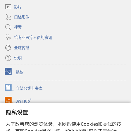
口）
窗
影片
口）
口述影像
搜索
给专业医疗人员的资讯
全球传播
说明
捐款
（打
开
新
守望台线上书库
（打
窗
开
口）
®
JW Hub
新
（打
窗
开
隐私设置
口）
JW Library®
新
窗
为了改善您的浏览体验，本网站使用Cookies和类似的技
口）
Watchtower Library
术。有些Cookies是必要的，能让本网站可以正常运行，