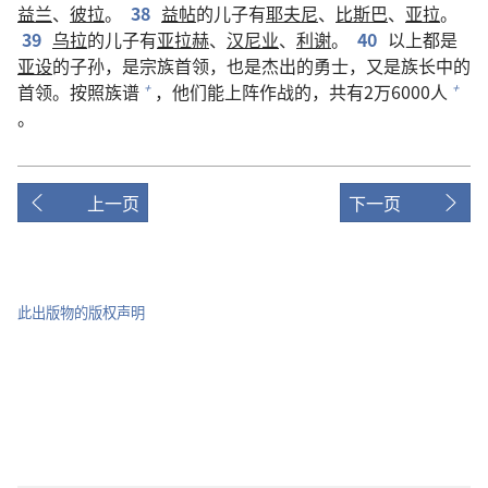
益兰
、
彼拉
。
38
益帖
的儿子有
耶夫尼
、
比斯巴
、
亚拉
。
39
乌拉
的儿子有
亚拉赫
、
汉尼业
、
利谢
。
40
以上都是
亚设
的子孙，是宗族首领，也是杰出的勇士，又是族长中的
首领。按照族谱
，他们能上阵作战的，共有2万6000人
+
+
。
上一页
下一页
此出版物的版权声明