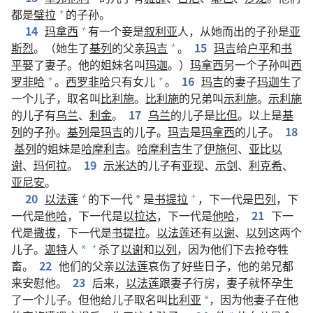
都是
璧拉
的子孙。
+
14
玛拿西
有一个妾是
叙利亚
人，从她而出的子孙是
亚
+
斯烈
。（她生了
基列
的父亲
玛吉
。
15
玛吉
给
户平
和
书
+
平
娶了妻子。他的姐妹名叫
玛迦
。）
玛拿西
另一个子孙叫
西
罗非哈
。
西罗非哈
只有女儿
。
16
玛吉
的妻子
玛迦
生了
+
+
一个儿子，取名叫
比利施
。
比利施
的兄弟叫
示利施
。
示利施
的儿子有
乌兰
、
利金
。
17
乌兰
的儿子是
比但
。以上是
基
列
的子孙。
基列
是
玛吉
的儿子。
玛吉
是
玛拿西
的儿子。
18
基列
的姐妹是
哈摩利吉
。
哈摩利吉
生了
伊施何
、
亚比以
谢
、
玛何拉
。
19
示米达
的儿子有
亚现
、
示剑
、
利克希
、
亚尼安
。
20
以法莲
的下一代
是
书提拉
，下一代是
巴列
，下
+
+
*
一代是
他哈
，下一代是
以拉达
，下一代是
他哈
，
21
下一
代是
撒拔
，下一代是
书提拉
。
以法莲
还有
以谢
、
以列
这两个
儿子。
迦特
人
杀了
以谢
和
以列
，因为他们下去抢夺牲
+
*
畜。
22
他们的父亲
以法莲
哀伤了好些日子，他的弟兄都
来安慰他。
23
后来，
以法莲
跟妻子行房，妻子就怀孕生
了一个儿子。但他给儿子取名叫
比利亚
，因为他妻子在他
*