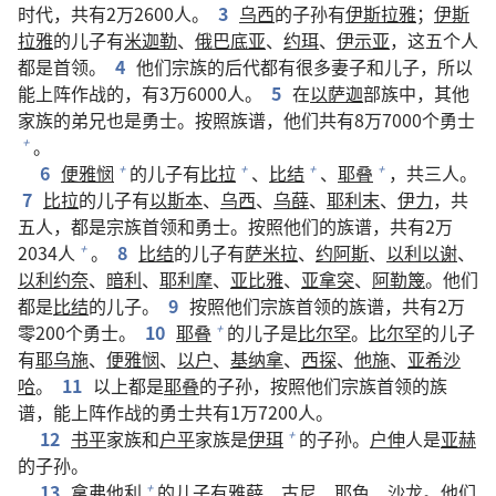
时代，共有2万2600人。
3
乌西
的子孙有
伊斯拉雅
；
伊斯
拉雅
的儿子有
米迦勒
、
俄巴底亚
、
约珥
、
伊示亚
，这五个人
都是首领。
4
他们宗族的后代都有很多妻子和儿子，所以
能上阵作战的，有3万6000人。
5
在
以萨迦
部族中，其他
家族的弟兄也是勇士。按照族谱，他们共有8万7000个勇士
。
+
6
便雅悯
的儿子有
比拉
、
比结
、
耶叠
，共三人。
+
+
+
+
7
比拉
的儿子有
以斯本
、
乌西
、
乌薛
、
耶利末
、
伊力
，共
五人，都是宗族首领和勇士。按照他们的族谱，共有2万
2034人
。
8
比结
的儿子有
萨米拉
、
约阿斯
、
以利以谢
、
+
以利约奈
、
暗利
、
耶利摩
、
亚比雅
、
亚拿突
、
阿勒篾
。他们
都是
比结
的儿子。
9
按照他们宗族首领的族谱，共有2万
零200个勇士。
10
耶叠
的儿子是
比尔罕
。
比尔罕
的儿子
+
有
耶乌施
、
便雅悯
、
以户
、
基纳拿
、
西探
、
他施
、
亚希沙
哈
。
11
以上都是
耶叠
的子孙，按照他们宗族首领的族
谱，能上阵作战的勇士共有1万7200人。
12
书平
家族和
户平
家族是
伊珥
的子孙。
户伸
人是
亚赫
+
的子孙。
13
拿弗他利
的儿子有
雅薛
、
古尼
、
耶色
、
沙龙
。他们
+