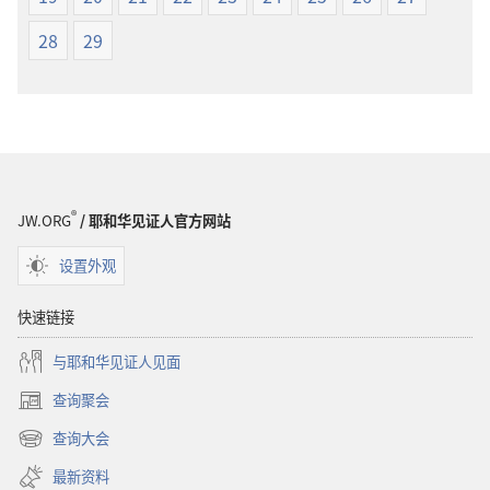
28
29
®
JW.ORG
/ 耶和华见证人官方网站
设置外观
快速链接
与耶和华见证人见面
查询聚会
（打
开
查询大会
（打
新
开
窗
最新资料
新