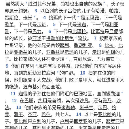
虽然
犹大
胜过其他兄弟，领袖也出自他的家族
，长子权
+
+
却属于
约瑟
。
3
以色列
的长子
吕便
的儿子有
哈诺
、
帕路
、
希斯伦
、
卡米
。
4
约珥
的下一代
是
示玛雅
，下一代是
+
*
歌革
，下一代是
示每
，
5
下一代是
米迦
，下一代是
利亚
雅
，下一代是
巴力
，
6
下一代是
比珥拉
。
比珥拉
是
吕便
部
族的族长，被
亚述
王
提勒加比尼色
流放。
7
按照家族的
+
世系记录，他的弟兄是首领
耶利
、
撒迦利亚
、
8
比拉
。
比
拉
是
亚撒兹
的儿子，
亚撒兹
是
示玛
的儿子，
示玛
是
约珥
的儿
子。
比拉
家族的人住在
亚罗珥
，直到
尼波
、
巴力梅安
。
+
+
9
他们在
基列
境内有很多牲畜，所以他们向东扩展居住
+
地，直到靠近
幼发拉底
河
的旷野。
10
扫罗
在位的时
+
候，他们跟
夏甲
人交战。他们打败了
夏甲
人，就住进
夏甲
人
的帐篷，遍布
基列
东面全境。
11
迦得
的子孙住在他们附近的
巴珊
地区，直到
撒勒迦
+
。
12
在
巴珊
，
约珥
是首领，其次是
沙凡
，还有
雅乃
、
沙
法
。
13
他们宗族的弟兄是
米迦勒
、
米书兰
、
示巴
、
约
莱
、
雅干
、
齐亚
、
希伯
，共七人。
14
以上是
亚比哈
的儿
子。
亚比哈
是
户利
的儿子，
户利
是
耶罗亚
的儿子，
耶罗亚
是
基列
的儿子，
基列
是
米迦勒
的儿子，
米迦勒
是
耶示筛
的儿