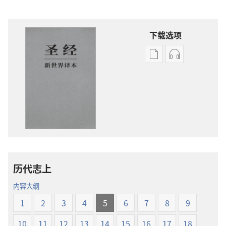
下载选项
电
录
子
音
出
下
版
载
物
选
下
项
载
圣
选
经
项
新
历代志上
圣
世
经
界
内容大纲
新
译
1
2
3
4
5
6
7
8
9
世
本
界
10
11
12
13
14
15
16
17
18