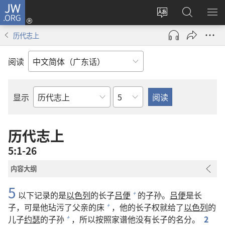
JW.ORG
登
录
更
搜
显
（打
改
索
示
历代志上
开
网
JW.ORG
菜
新
站
单
阅读
窗
语
口）
言
章
显示
圣
经
经
历代志上
卷
5:1-26
内容大纲
5
以下记录的是
以色列
的长子
吕便
的子孙。
吕便
是长
+
子，可是他玷污了父亲的床
，他的长子权就给了
以色列
的
+
儿子
约瑟
的子孙
，所以按照家谱他没有长子的名分。
2
+