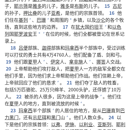
子，
耶示筛
是
雅多
的儿子，
雅多
是
布斯
的儿子。
15
古尼
的孙子，
押比叠
的儿子
亚希
，是他们的宗族首领。
16
他
们住在
基列
、
巴珊
和周围的
乡镇，以及
沙仑
的各个牧
+
+
*
场，直到这些地方的边界。
17
在
犹大
国
约坦
王
和
以色
+
列
国
耶罗波安
王
在位的时候，他们全都被登记在世系记
+
*
录上。
18
吕便
部族、
迦得
部族和
玛拿西
半个部族中，受过训练
可以打仗的勇士共有4万4760人，他们配备了盾、剑和弓。
19
他们跟
夏甲
人
、
伊突
人、
拿非施
人
、
挪答
人交战。
+
+
20
上帝帮助他们攻打敌人，把
夏甲
人一方的敌军全都交在
他们手里，因为他们求上帝帮助他们作战。他们信赖上帝，
上帝就回应了他们的恳求
。
21
他们夺了敌人的牲畜，
+
包括5万匹骆驼、25万只绵羊、2000头驴，还俘掳了10万
人。
22
被杀的人很多，因为这是上帝的战争
。他们住
+
在
夏甲
人的地方，直到被流放的时候
。
+
23
玛拿西
半个部族
的人居住的地方，是从
巴珊
直到
巴
+
力黑门
，还有
示尼珥
和
黑门
山
。他们人数众多。
24
以
+
下是他们的宗族首领：
以弗
、
伊施
、
以利业
、
亚斯列
、
耶利