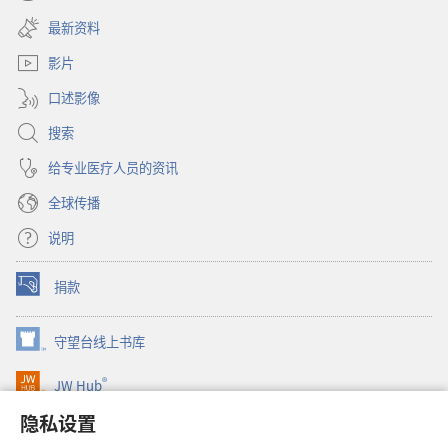
（打
新
开
窗
最新资料
新
口）
窗
影片
口）
口述影像
搜索
给专业医疗人员的资讯
全球传播
说明
捐款
（打
开
新
守望台线上书库
（打
窗
开
口）
®
JW Hub
新
（打
窗
开
隐私设置
口）
JW Library®
新