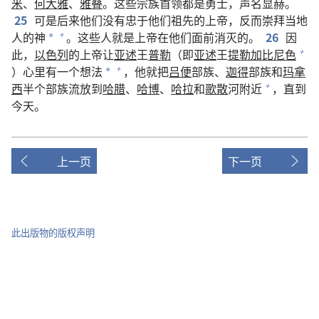
米
、
何大雅
、
雅叠
。这些宗族首领都是勇士，声名显赫。
25
可是后来他们没有忠于他们祖先的上帝，反而崇拜当地
人的神
。这些人就是上帝在他们面前消灭的。
26
因
+
*
此，
以色列
的上帝让
亚述
王
普勒
（即
亚述
王
提勒加比尼色
+
）心里有一个想法
，他就把
吕便
部族、
迦得
部族和
玛拿
+
*
西
半个部族流放到
哈腊
、
哈博
、
哈拉
和
歌散
河附近
，直到
+
今天。
上一页
下一页
此出版物的版权声明