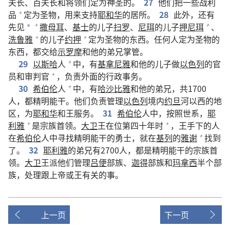
夫长、百夫长和将领们定为神圣的。
27
他们把一些战利
品
定为圣物，用来支持
耶和华
的居所。
28
此外，还有
+
先见
撒母耳
、
基士
的儿子
扫罗
、
尼珥
的儿子
押尼珥
、
+
+
*
洗鲁雅
的儿子
约押
定为圣物的东西。任何人定为圣物的
+
+
东西，都交给
示罗摩
和他的弟兄掌管。
29
以斯哈
人
中，有
基拿尼雅
和他的儿子做
以色列
的官
+
员和审判官
，负责外面的行政事务。
+
30
希伯伦
人
中，有
哈沙比雅
和他的弟兄，共1700
+
人，都精明能干。他们负责管理
以色列
境内
约旦
河以西的地
区，为
耶和华
和王服务。
31
希伯伦
人中，按照世系，
耶
利雅
是宗族首领。
大卫
王在位第四十年时
，王手下的人
+
+
在
希伯伦
人中寻找精明能干的勇士，就在
基列
的
雅谢
找到
+
了。
32
耶利雅
的弟兄有2700人，都是精明能干的宗族首
领。
大卫
王派他们管理
吕便
部族、
迦得
部族和
玛拿西
半个部
族，处理跟上帝或王有关的事。
上一页
下一页