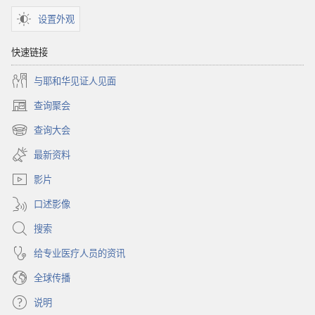
设置外观
快速链接
与耶和华见证人见面
查询聚会
（打
开
查询大会
（打
新
开
窗
最新资料
新
口）
窗
影片
口）
口述影像
搜索
给专业医疗人员的资讯
全球传播
说明