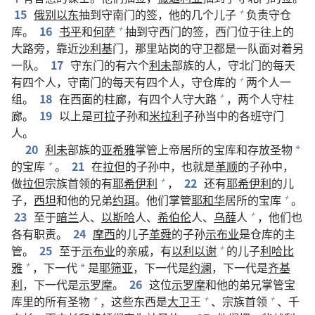
15
俄别以东
抽到守南门的签，他的几个儿子
负责守仓
+
库。
16
书平
和
何萨
抽到守西门的签，西门位于往上的
+
大路旁，靠近
沙利基
门，那里站岗的守卫都是一队面对着另
一队。
17
守东门的有六个
利未
部族的人，守北门的每天
有四个人，守南门的每天有四个人，守仓库的
两个人一
+
组。
18
在西面的柱廊，有四个人守大路
，两个人守柱
+
廊。
19
以上是
可拉
子孙和
米拉利
子孙当中的各班守门
人。
20
利未
部族的
亚希雅
掌管上帝居所的宝库和存放圣物
*
的宝库
。
21
在
拉但
的子孙中，也就是
革顺
的子孙中，
+
做
拉但
宗族首领的有
耶希伊利
，
22
还有
耶希伊利
的儿
+
子，
西坦
和他的兄弟
约珥
。他们掌管
耶和华
居所的宝库
。
+
23
至于
暗兰
人、
以斯哈
人、
希伯伦
人、
乌薛
人
，他们也
+
各有职责。
24
摩西
的儿子
革舜
的子孙
示布业
是仓库的主
管。
25
至于
示布业
的亲戚，有
以利以谢
的儿子
利哈比
+
雅
，下一代
是
耶筛亚
，下一代是
约澜
，下一代是
齐基
+
*
利
，下一代是
示罗摩
。
26
这位
示罗摩
和他的弟兄掌管宝
库里的所有圣物
，这些东西是
大卫
王
、宗族首领
、千
+
+
+