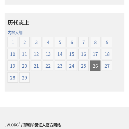
载
圣
选
经
项
新
历代志上
圣
世
经
界
内容大纲
新
译
1
2
3
4
5
6
7
8
9
世
本
界
10
11
12
13
14
15
16
17
18
译
本
19
20
21
22
23
24
25
26
27
28
29
®
JW.ORG
/ 耶和华见证人官方网站