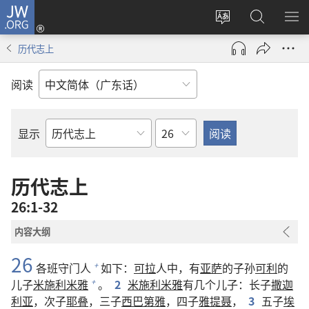
JW.ORG
登
录
更
搜
显
（打
改
索
示
历代志上
开
网
JW.ORG
菜
新
站
单
阅读
窗
语
口）
言
章
显示
圣
经
经
历代志上
卷
26:1-32
内容大纲
26
各班守门人
如下：
可拉
人中，有
亚萨
的子孙
可利
的
+
儿子
米施利米雅
。
2
米施利米雅
有几个儿子：长子
撒迦
+
利亚
，次子
耶叠
，三子
西巴第雅
，四子
雅提聂
，
3
五子
埃