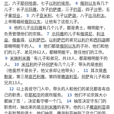
兰
，六子
耶何哈南
，七子
以利约埃奈
。
4
俄别以东
有几个
儿子：长子
示玛雅
，次子
约萨拔
，三子
约亚
，四子
沙甲
，五
子
拿坦业
，
5
六子
亚米利
，七子
以萨迦
，八子
比乌利太
。
上帝赐福给
俄别以东
，让他有了这些儿子。
6
他的儿子
示玛雅
有几个儿子，都是勇士，精明能干，
负责管理他们的宗族。
7
示玛雅
的儿子有
俄得尼
、
利法
益
、
俄备得
、
以利萨巴
。
以利萨巴
的弟兄
以利户
和
西玛迦
都
是精明能干的人。
8
他们都是
俄别以东
的子孙，他们和他
们的儿子、弟兄共62人，都精明能干，胜任他们的工作。
9
米施利米雅
有儿子和弟兄，共18人，都是精明能干的
+
人。
10
米拉利
的子孙
何萨
有几个儿子：带头的是
申利
（他虽然不是长子，他父亲却让他带头），
11
其次是
希
勒家
，第三是
底巴利雅
，第四是
撒迦利亚
。
何萨
有儿子和弟
兄共13人。
12
以上各班守门人中，带头的人和他们的弟兄都各有自
己的职责，在
耶和华
的居所服务。
13
他们不论宗族大小
都抽了签
，决定看守哪一个门。
14
抽签决定守东门的
+
职责时，抽出来的是
示利米雅
的名字。他的儿子
撒迦利亚
是
个有智慧的谋士。他们抽签，
撒迦利亚
抽到了守北门的签。