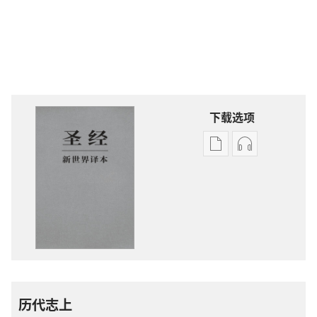
下载选项
电
录
子
音
出
下
版
载
物
选
下
项
载
圣
选
经
项
新
历代志上
圣
世