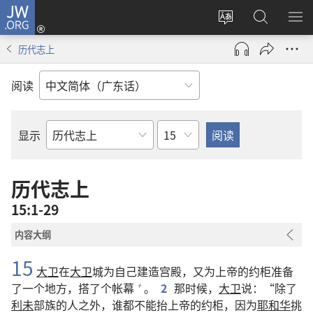
JW.ORG
登
录
更
搜
显
（打
改
索
示
历代志上
开
网
JW.ORG
菜
新
站
单
阅读
窗
语
口）
言
章
显示
圣
经
经
历代志上
卷
15:1-29
内容大纲
15
大卫
在
大卫
城为自己建造宫殿，又为上帝的约柜准备
了一个地方，搭了个帐幕
。
2
那时候，
大卫
说：“除了
+
利未
部族的人之外，谁都不能抬上帝的约柜，因为
耶和华
挑