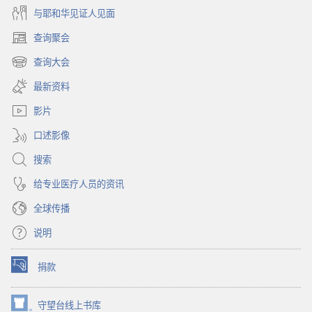
与耶和华见证人见面
查询聚会
（打
开
查询大会
（打
新
开
窗
最新资料
新
口）
窗
影片
口）
口述影像
搜索
给专业医疗人员的资讯
全球传播
说明
捐款
（打
开
新
守望台线上书库
（打