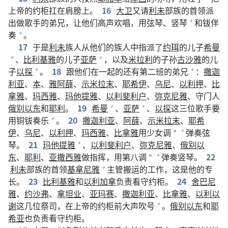
上帝的约柜扛在肩膀上。
16
大卫
又请
利未
部族的首领派
出做歌手的弟兄，让他们高声欢唱，用弦琴、竖琴
和钹伴
+
奏
。
+
17
于是
利未
族人从他们的族人中指派了
约珥
的儿子
希曼
、
比利基雅
的儿子
亚萨
，以及
米拉利
的子孙
古沙雅
的儿
+
+
子
以探
。
18
跟他们在一起的还有第二班的弟兄
：
撒迦
+
+
利亚
、
本
、
雅阿薛
、
示米拉末
、
耶希伊
、
乌尼
、
以利押
、
比
拿雅
、
玛西雅
、
玛他提雅
、
以利斐利户
、
弥克尼雅
、守门人
俄别以东
和
耶利
。
19
希曼
、
亚萨
、
以探
这三位歌手要
+
+
用铜钹奏乐
。
20
撒迦利亚
、
阿薛
、
示米拉末
、
耶希
+
伊
、
乌尼
、
以利押
、
玛西雅
、
比拿雅
用少女调
弹奏弦
+
*
琴。
21
玛他提雅
、
以利斐利户
、
弥克尼雅
、
俄别以
+
东
、
耶利
、
亚撒西雅
做指挥，用第八调
弹奏竖琴。
22
+
*
利未
部族的首领
基拿尼雅
主管搬运的工作，这是他的专
+
长。
23
比利基雅
和
以利加拿
负责看守约柜。
24
舍巴尼
雅
、
约沙弗
、
拿坦业
、
亚玛赛
、
撒迦利亚
、
比拿雅
、
以利以
谢
这几位祭司，在上帝的约柜前大声吹号
。
俄别以东
和
耶
+
希亚
也负责看守约柜。