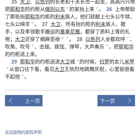
25
大卫
、
以色列
的长老和千夫长也一起去，高高兴兴地
把
耶和华
的约柜从
俄别以东
的家抬上来
。
26
上帝帮助
+
+
了那些抬
耶和华
约柜的
利未
族人，他们就献上七头公牛犊、
七头公绵羊
。
27
大卫
、所有抬约柜的
利未
族人、歌
+
手，以及率领歌手搬运的
基拿尼雅
，都穿了质料上等的礼
袍；
大卫
还穿了细麻圣褂
。
28
以色列
人全都欢呼
、
+
+
*
吹角、吹号
、击钹、拨弦、弹琴，大声奏乐
，把
耶和华
+
+
的约柜送上来。
29
耶和华
的约柜送进
大卫
城
的时候，
扫罗
的女儿
米甲
+
从窗口往下看，看见
大卫
王热烈地跳舞庆祝，心里就很看
+
不起他
。
+
上一页
下一页
此出版物的版权声明