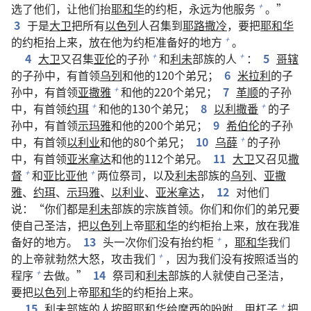
选了他们，让他们抬
耶和华
的约柜，永远为他服务
。”
+
3
于是
大卫
把所有
以色列
人召集到
耶路撒冷
，要把
耶和华
的约柜抬上来，放在他为约柜准备好的地方
。
+
4
大卫
又召集
亚伦
的子孙
和
利未
部族的人
：
5
哥辖
+
+
的子孙中，有首领
乌列
和他的120个弟兄；
6
米拉利
的子
孙中，有首领
亚撒雅
和他的220个弟兄；
7
革顺
的子孙
+
中，有首领
约珥
和他的130个弟兄；
8
以利撒番
的子
+
+
孙中，有首领
示玛雅
和他的200个弟兄；
9
希伯伦
的子孙
中，有首领
以利业
和他的80个弟兄；
10
乌薛
的子孙
+
中，有首领
亚米拿达
和他的112个弟兄。
11
大卫
又召见
撒
督
和
亚比亚他
两位祭司，以及
利未
部族的
乌列
、
亚撒
+
+
雅
、
约珥
、
示玛雅
、
以利业
、
亚米拿达
，
12
对他们
说：“你们都是
利未
部族的宗族首领。你们和你们的弟兄要
使自己圣洁，把
以色列
上帝
耶和华
的约柜抬上来，放在我准
备好的地方。
13
头一次你们没有抬约柜
，
耶和华
我们
+
的上帝就勃然大怒，攻击我们
，因为我们没有按照适当的
+
程序
去做。”
14
祭司和
利未
部族的人就使自己圣洁，
+
要把
以色列
上帝
耶和华
的约柜抬上来。
15
利未
部族的人按照
耶和华
给
摩西
的吩咐，用杠子
把
+