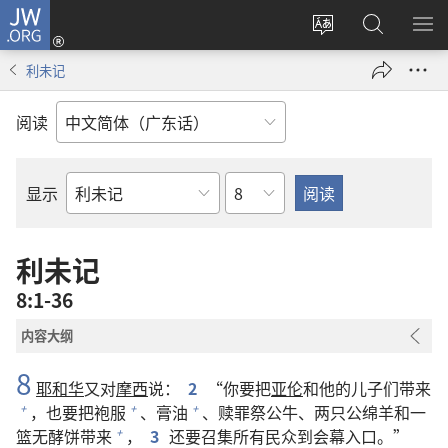
JW.ORG
登
录
更
搜
显
（打
改
索
示
利未记
开
网
JW.ORG
菜
新
站
单
阅读
窗
语
口）
言
章
显示
圣
经
经
利未记
卷
8:1-36
内容大纲
8
耶和华
又对
摩西
说：
2
“你要把
亚伦
和他的儿子们带来
，也要把袍服
、膏油
、赎罪祭公牛、两只公绵羊和一
+
+
+
篮无酵饼带来
，
3
还要召集所有民众到会幕入口。”
+