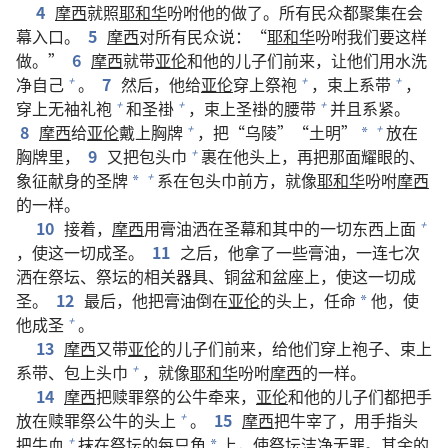
4
摩西
就照
耶和华
吩咐他的做了。所有民众都聚集在会
幕入口。
5
摩西
对所有民众说：“
耶和华
吩咐我们要这样
做。”
6
摩西
就带
亚伦
和他的儿子们前来，让他们用水洗
净自己
。
7
然后，他给
亚伦
穿上祭袍
，束上系带
，
+
+
+
穿上无袖礼袍
和圣褂
，束上圣褂的腰带
并且系紧。
+
+
+
8
摩西
给
亚伦
戴上胸牌
，把“乌陵”“土明”
放在
+
+
*
胸牌里，
9
又把包头巾
裹在他头上，再把那面耀眼的、
+
象征献身的圣牌
系在包头巾前方，就像
耶和华
吩咐
摩西
+
*
的一样。
10
接着，
摩西
用膏油洒在圣幕和其中的一切东西上面
+
，使这一切成圣。
11
之后，他拿了一些膏油，一连七次
洒在祭坛、祭坛的相关器具、铜盆和盆座上，使这一切成
圣。
12
最后，他把膏油倒在
亚伦
的头上，任命
他，使
*
他成圣
。
+
13
摩西
又带
亚伦
的儿子们前来，给他们穿上袍子、束上
系带、包上头巾
，就像
耶和华
吩咐
摩西
的一样。
+
14
摩西
把赎罪祭的公牛牵来，
亚伦
和他的儿子们都把手
放在赎罪祭公牛的头上
。
15
摩西
把牛宰了，用手指头
+
把牛血
抹在祭坛的每只角
上，使祭坛洁净无罪。其余的
+
*