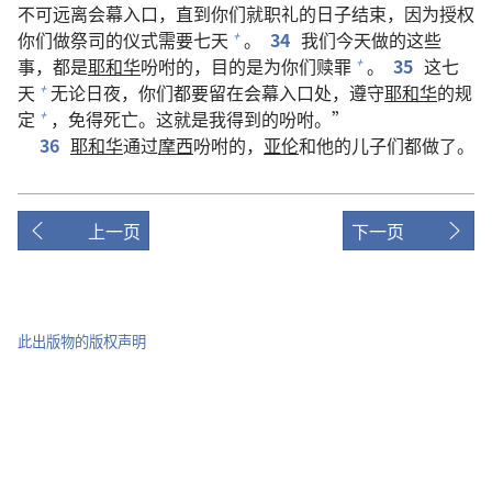
不可远离会幕入口，直到你们就职礼的日子结束，因为授权
你们做祭司的仪式需要七天
。
34
我们今天做的这些
+
事，都是
耶和华
吩咐的，目的是为你们赎罪
。
35
这七
+
天
无论日夜，你们都要留在会幕入口处，遵守
耶和华
的规
+
定
，免得死亡。这就是我得到的吩咐。”
+
36
耶和华
通过
摩西
吩咐的，
亚伦
和他的儿子们都做了。
上一页
下一页
此出版物的版权声明