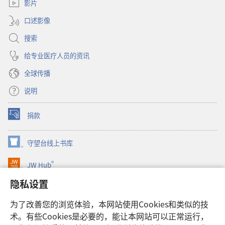
窗
影片
口）
口述影像
搜索
给专业医疗人员的资讯
全球传播
说明
捐款
（打
开
新
守望台线上书库
（打
窗
开
口）
®
JW Hub
新
（打
窗
开
隐私设置
口）
JW Library®
新
窗
为了改善您的浏览体验，本网站使用Cookies和类似的技
口）
Watchtower Library
术。有些Cookies是必要的，能让本网站可以正常运行，