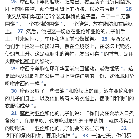
25
摩西
取下羊的脂肪、肥尾巴、覆盖肠子的所有脂肪、
肝上的附属物、两个肾和肾上的脂肪，以及右后腿
。
26
+
他又从
耶和华
面前那个装无酵饼的篮子里，拿了一个无酵
圈饼
、一个掺油的圈饼
、一个薄饼，放在脂肪和右后腿
+
+
上。
27
然后，他把这一切放在
亚伦
和
亚伦
的儿子们手
上，并来回摇动，在
耶和华
面前献做摇祭。
28
摩西
又从
他们手上把这一切接过来，摆在全烧祭上，在祭坛上焚烧，
使烟气上升。这是就职礼的祭牲，发出可喜
的香气，是用
*
火献给
耶和华
的祭物。
29
摩西
拿羊胸在
耶和华
面前来回摇动，献做摇祭
。这
+
是
摩西
从就职礼的公绵羊身上应该得到的一份，就像
耶和华
吩咐
摩西
的一样
。
+
30
摩西
又取了一些膏油
和祭坛上的血，洒在
亚伦
和他
+
的儿子们身上，以及他们所有人的衣服上，使他们和他们的
衣服都成圣
。
+
31
摩西
对
亚伦
和他的儿子们说：“你们要在会幕入口煮
祭肉
，在那里吃，也要吃就职礼篮子里的饼，就像我得到
+
的吩咐说：‘
亚伦
和他的儿子们要吃这些东西
。’
32
+
剩下的祭肉和饼，要用火烧掉
。
33
一连七天，你们都
+