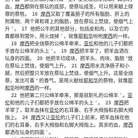
血，
摩西
都倒在祭坛的底部，使祭坛成圣，可以用来献上赎
罪的祭牲。
16
摩西
又取了覆盖肠子的所有脂肪、肝上的
附属物、两个肾和肾上的脂肪，放在祭坛上焚烧，使烟气上
升
。
17
他把公牛的其他部分，包括皮和肉，以及它的
+
粪都移到营外，用火烧掉
，就像
耶和华
吩咐
摩西
的一样。
+
18
摩西
把全烧祭的公绵羊牵来，
亚伦
和他的儿子们都把
手放在公绵羊的头上
。
19
摩西
把羊宰了，把羊血洒在
+
坛身的四面。
20
他把羊切成块，把羊头、肉块、脂肪
放
*
在祭坛上焚烧，使烟气上升。
21
摩西
用水洗净肠子和小
腿，然后把整只羊放在祭坛上焚烧，使烟气上升。这是全烧
祭，发出可喜
的香气，是用火献给
耶和华
的祭物，就像
耶
*
和华
吩咐
摩西
的一样。
22
他把第二只公绵羊牵来，那是就职礼的公绵羊
。
亚
+
伦
和他的儿子们都把手放在公绵羊的头上
。
23
摩西
把
+
羊宰了，取羊血抹在
亚伦
的右耳垂、右手大拇指和右脚大拇
指上。
24
摩西
又让
亚伦
的儿子们上前来，把羊血抹在他
们的右耳垂、右手大拇指和右脚大拇指上。其余的血，
摩西
都洒在坛身的四面
。
+