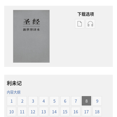
下载选项
电
录
子
音
出
下
版
载
物
选
下
项
载
圣
选
经
项
新
利未记
圣
世
经
界
内容大纲
新
译
1
2
3
4
5
6
7
8
9
世
本
界
10
11
12
13
14
15
16
17
18
译