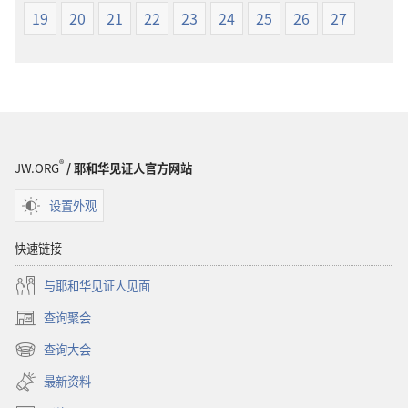
本
19
20
21
22
23
24
25
26
27
®
JW.ORG
/ 耶和华见证人官方网站
设置外观
快速链接
与耶和华见证人见面
查询聚会
（打
开
查询大会
（打
新
开
窗
最新资料
新
口）