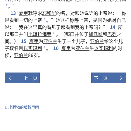
。”
*
13
夏甲
就呼求
耶和华
的名，对跟她说话的上帝说：“你
是看到一切的上帝
。”她这样称呼上帝，是因为她对自己
+
说：“我在这里真的看见了那看到我的上帝吗？”
14
所
以那口井叫
比珥拉海莱
。（那口井位于
加低斯
和
巴列
之
*
间。）
15
夏甲
为
亚伯兰
生了一个儿子，
亚伯兰
给这个儿
子取名叫
以实玛利
。
16
夏甲
为
亚伯兰
生
以实玛利
的时
+
候，
亚伯兰
86岁。
上一页
下一页
此出版物的版权声明