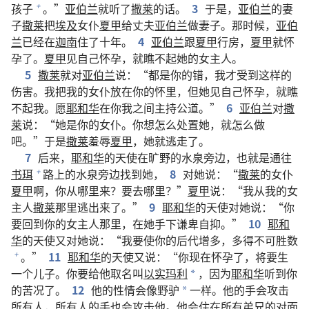
孩子
。”
亚伯兰
就听了
撒莱
的话。
3
于是，
亚伯兰
的妻
+
子
撒莱
把
埃及
女仆
夏甲
给丈夫
亚伯兰
做妻子。那时候，
亚伯
兰
已经在
迦南
住了十年。
4
亚伯兰
跟
夏甲
行房，
夏甲
就怀
孕了。
夏甲
见自己怀孕，就瞧不起她的女主人。
5
撒莱
就对
亚伯兰
说：“都是你的错，我才受到这样的
伤害。我把我的女仆放在你的怀里，但她见自己怀孕，就瞧
不起我。愿
耶和华
在你我之间主持公道。”
6
亚伯兰
对
撒
莱
说：“她是你的女仆。你想怎么处置她，就怎么做
吧。”于是
撒莱
羞辱
夏甲
，她就逃走了。
7
后来，
耶和华
的天使在旷野的水泉旁边，也就是通往
书珥
路上的水泉旁边找到她，
8
对她说：“
撒莱
的女仆
+
夏甲
啊，你从哪里来？要去哪里？”
夏甲
说：“我从我的女
主人
撒莱
那里逃出来了。”
9
耶和华
的天使对她说：“你
要回到你的女主人那里，在她手下谦卑自抑。”
10
耶和
华
的天使又对她说：“我要使你的后代增多，多得不可胜数
。”
11
耶和华
的天使又说：“你现在怀孕了，将要生
+
一个儿子。你要给他取名叫
以实玛利
，因为
耶和华
听到你
*
的苦况了。
12
他的性情会像野驴
一样。他的手会攻击
*
所有人，所有人的手也会攻击他。他会住在所有弟兄的对面