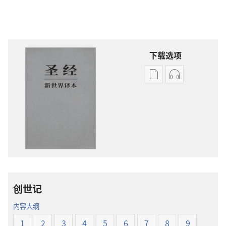
下载选项
电
录
子
音
出
下
版
载
物
选
下
项
载
圣
选
经
项
新
创世记
圣
世
经
界
内容大纲
新
译
1
2
3
4
5
6
7
8
9
世
本