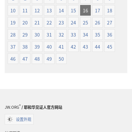
界
10
11
12
13
14
15
16
17
18
译
本
19
20
21
22
23
24
25
26
27
28
29
30
31
32
33
34
35
36
37
38
39
40
41
42
43
44
45
46
47
48
49
50
®
JW.ORG
/ 耶和华见证人官方网站
设置外观