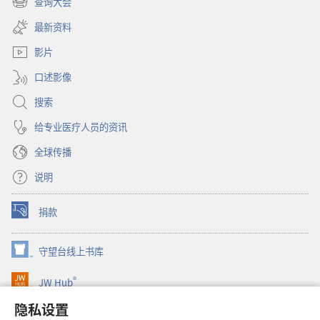
查询大会
（打
新
开
窗
最新资料
新
口）
窗
影片
口）
口述影像
搜索
给专业医疗人员的资讯
全球传播
说明
捐款
（打
开
新
守望台线上书库
（打
窗
开
口）
®
JW Hub
新
（打
窗
开
隐私设置
口）
JW Library®
新