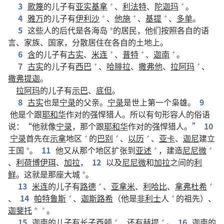
3
歌篾
的儿子有
亚实基拿
、
利法特
、
陀迦玛
。
+
+
4
雅万
的儿子有
伊利沙
、
他施
、
基提
、
多单
。
+
+
+
5
这些人的后代是各海岛
的居民，他们按照各自的语
*
言、家族、国家，分散居住在各自的土地上。
6
含
的儿子有
古实
、
米连
、
普特
、
迦南
。
+
+
+
7
古实
的儿子有
西巴
、
哈腓拉
、
撒弗他
、
拉阿玛
、
+
+
撒弗提迦
。
拉阿玛
的儿子有
示巴
、
底但
。
8
古实
也是
宁录
的父亲。
宁录
是世上第一个枭雄。
9
他是个跟
耶和华
作对的强悍猎人。所以有句形容人的俗语
说：“他就像
宁录
，那个跟
耶和华
作对的强悍猎人。”
10
宁录
首先在
示拿
地区
的
巴别
、
以历
、
亚卡
、
迦尼
建立
+
+
+
王国
。
11
他又从那个地区扩张到
亚述
，建造
尼尼微
+
+
*
、
利荷博伊珥
、
加拉
，
12
以及
尼尼微
和
加拉
之间的
利
鲜
。这就是那座大城
。
*
13
米连
的儿子有
路德
、
亚拿米
、
利哈比
、
拿弗杜希
+
+
、
14
帕特鲁斯
、
迦斯路希
（他是
非利士
人
的祖先）、
+
+
迦斐托
。
+
*
15
迦南
的儿子有长子
西顿
，还有
赫提
。
16
迦南
的
+
+