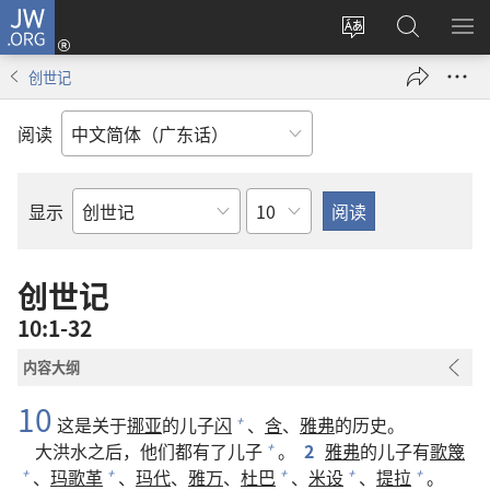
JW.ORG
登
录
更
搜
显
（打
改
索
示
创世记
开
网
JW.ORG
菜
新
站
单
阅读
窗
语
口）
言
章
显示
圣
经
经
创世记
卷
10:1-32
内容大纲
10
这是关于
挪亚
的儿子
闪
、
含
、
雅弗
的历史。
+
大洪水之后，他们都有了儿子
。
2
雅弗
的儿子有
歌篾
+
、
玛歌革
、
玛代
、
雅万
、
杜巴
、
米设
、
提拉
。
+
+
+
+
+