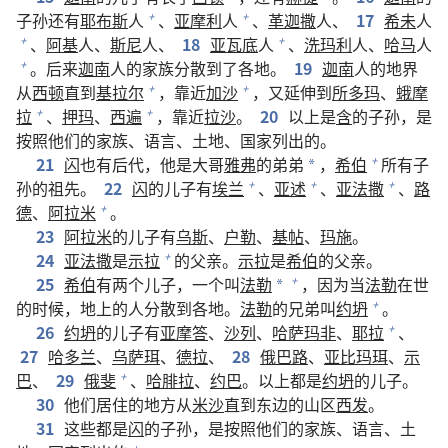
子孙还有
耶布斯
人
、
亚摩利
人
、
革迦撒
人、
17
希未
人
+
+
、
阿基
人、
斯尼
人、
18
亚瓦底
人
、
洗玛利
人、
哈马
人
+
+
。后来
迦南
人的家族分散到了各地。
19
迦南
人的地界
+
从
西顿
直到
基拉尔
，靠近
加沙
，又延伸到
所多玛
、
蛾摩
+
+
拉
、
押玛
、
西遍
，靠近
拉沙
。
20
以上是
含
的子孙，是
+
+
按照他们的家族、语言、土地、国家列出的。
21
闪
也有后代，他是大哥
雅弗
的弟弟
，
希伯
所有子
+
*
孙的祖先。
22
闪
的儿子有
埃兰
、
亚述
、
亚法撒
、
路
+
+
+
德
、
阿拉米
。
+
23
阿拉米
的儿子有
乌斯
、
户勒
、
基帖
、
玛施
。
24
亚法撒
是
示拉
的父亲。
示拉
是
希伯
的父亲。
+
25
希伯
有两个儿子，一个叫
法勒
，因为当
法勒
在世
+
*
的时候，地上的人分散到各地。
法勒
的兄弟叫
约坍
。
+
26
约坍
的儿子有
亚摩答
、
沙列
、
哈萨玛非
、
耶拉
、
+
27
哈多兰
、
乌萨珥
、
德拉
、
28
俄巴路
、
亚比玛珥
、
示
巴
、
29
俄斐
、
哈腓拉
、
约巴
。以上都是
约坍
的儿子。
+
30
他们居住的地方从
米沙
直到东边的山区
西发
。
31
这些都是
闪
的子孙，是按照他们的家族、语言、土