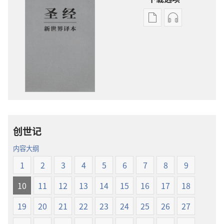
电
录
子
音
出
下
版
载
物
选
下
项
载
圣
选
经
项
新
创世记
圣
世
经
界
内容大纲
新
译
1
2
3
4
5
6
7
8
9
世
本
界
10
11
12
13
14
15
16
17
18
译
本
19
20
21
22
23
24
25
26
27