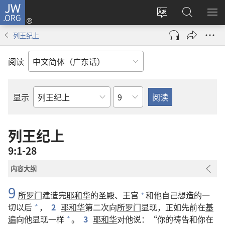
JW.ORG
登
录
更
搜
显
（打
改
索
示
列王纪上
开
网
JW.ORG
菜
新
站
单
阅读
窗
语
口）
言
章
显示
圣
经
经
列王纪上
卷
9:1-28
内容大纲
9
所罗门
建造完
耶和华
的圣殿、王宫
和他自己想造的一
+
切以后
，
2
耶和华
第二次向
所罗门
显现，正如先前在
基
+
遍
向他显现一样
。
3
耶和华
对他说：“你的祷告和你在
+