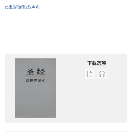
此出版物的版权声明
下载选项
电
录
子
音
出
下
版
载
物
选
下
项
载
圣
选
经