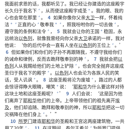
我面前求恩的话，我都听见了。我已经让你建造的这座殿宇
长久归于我名下
，从而使这座殿宇成圣
。我的眼、我的
+
*
心也会常在那里
。
4
如果你像你父亲
大卫
一样，怀着纯
+
洁
正直的心
敬奉我
，照我吩咐你的一切去做
，
+
+
+
+
*
*
遵守我的条例和法令
，
5
我就会让你的王国
稳固，永
+
*
远统治
以色列
，就像我曾经向你父亲
大卫
承诺的一样，我对
他说：‘你的后代中会一直有人坐在
以色列
的王位上
。’
+
6
但如果你们和你们的子孙不再跟随我，不遵守我给你们
的诫命和律例，反而去跪拜敬奉别的神
，
7
我就会把
以
+
色列
人从我赐给他们的土地上铲除
，也会完全抛弃这座成
+
圣归于我名下的殿宇
。
以色列
人也会沦为各族人民的笑
+
话，受人讥讽
。
8
这座圣殿将沦为废墟
，路过的人都
+
+
会惊讶得睁大眼睛，嘲笑
说：‘
耶和华
为什么要这样对待
*
这块土地和这座圣殿呢？
’
9
人们会说：‘这是因为他
+
们离弃了
耶和华
他们的上帝。上帝带领他们的祖先离开
埃
及
，他们却追随、跪拜和敬奉别的神，所以
耶和华
把这一切
灾祸降在他们身上
。’”
+
10
所罗门
建造
耶和华
的圣殿和王宫这两座建筑物，一共
用了20年
。
11
在这期间，
泰尔
王
希兰
为
所罗门
提供
+
+