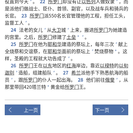
役直到今天
。
22
所罗门
却没有让
以色列
人做奴隶
，而
+
+
是派他们做战士、臣仆、首领、副官，以及战车兵和骑兵的
长官。
23
所罗门
派550名长官管理他的工程，担任工头，
监督工人
。
+
24
法老的女儿
从
大卫
城
上来，搬进
所罗门
为她建造
+
+
的宫里。之后，
所罗门
修建了
土垒
。
+
*
25
所罗门
在他为
耶和华
建造的祭坛上，每年三次
献上
+
全烧祭和交谊祭，在
耶和华
面前的祭坛上
焚烧祭物
。这
+
*
样，圣殿的工程就大功告成了
。
+
26
所罗门
王在
以东
地区的
红海
岸边，靠近
以禄特
的
以旬
迦别
造船，组建船队
。
27
希兰
派他手下熟悉航海的船
+
+
员
，跟
所罗门
的仆人一起出海。
28
他们前往
俄斐
，从
+
+
那里带回420塔兰特
黄金给
所罗门
王。
*
上一页
下一页