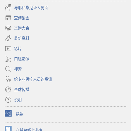
与耶和华见证人见面
查询聚会
（打
开
查询大会
（打
新
开
窗
最新资料
新
口）
窗
影片
口）
口述影像
搜索
给专业医疗人员的资讯
全球传播
说明
捐款
（打
开
新
守望台线上书库