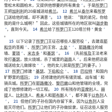
雪松木和圆柏木，又提供他想要的所有黄金
。于是
所罗门
+
王把
加利利
的20座城送给
希兰
。
12
希兰
从
泰尔
来看
所罗
门
送给他的城，却不满意
。
13
他说：“我的弟兄，你给
*
我的是什么城啊？”因此，这些城镇所在的地区就叫
迦步勒
，直到今天。
14
希兰
给了
所罗门
王120塔兰特
黄金
+
*
*
。
15
以下记录了
所罗门
王征召哪些人服劳役
，去建造
耶
+
和华
的圣殿
、
所罗门
的王宫、
土垒
、
耶路撒冷
的城
+
+
*
墙、
夏琐
、
米吉多
和
基瑟
。
16
（先前
埃及
王法老来
+
+
+
攻打
基瑟
，放火烧城，杀了城里的
迦南
人
。后来他把这座
+
城送给女儿做嫁妆
，他的女儿就是
所罗门
的妻子。）
+
*
17
所罗门
修建
基瑟
、
下伯和仑
、
18
巴拉特
和国内
+
+
*
旷野里的
塔玛
；
19
还修建他的所有储货城、战车城
和
+
骑兵城。
所罗门
在
耶路撒冷
、
黎巴嫩
山和他管辖的全境，完
成了他想修建的一切工程。
20
所有残存的
亚摩利
人、
赫
提
人、
比利洗
人、
希未
人和
耶布斯
人
，都不属于
以色列
人
+
，
21
但他们的子孙在国内存留下来，因为
以色列
人没
+
能灭尽他们。
所罗门
让他们的子孙做奴隶，征召这些人服劳