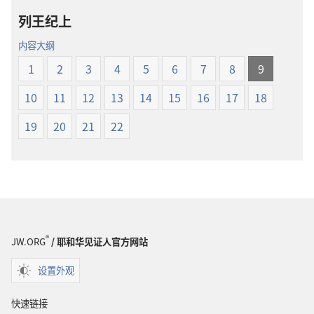
项
新
列王纪上
圣
世
经
界
内容大纲
新
译
1
2
3
4
5
6
7
8
9
世
本
界
10
11
12
13
14
15
16
17
18
译
本
19
20
21
22
®
JW.ORG
/ 耶和华见证人官方网站
设置外观
快速链接